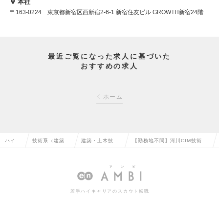
本社
〒163-0224 東京都新宿区西新宿2-6-1 新宿住友ビル GROWTH新宿24階
最近ご覧になった求人に基づいた
おすすめの求人
ホーム
ハイク
技術系（建築・
建築・土木技術
【勤務地不問】河川CIM技術
ラス求
設備・土木・プ
開発・建設コン
者 ※テクノロジーで土木業界
人TO
ラント）の転職
サルタントの転
をおもしろくする会社の求人情
P
職
報
若手ハイキャリアのスカウト転職