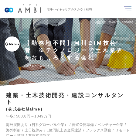
若手ハイキャリアのスカウト転職
掲載期間
26/07/28～26/08/10
【勤務地不問】河川CIM技術
者 ※テクノロジーで土木業界
をおもしろくする会社
求人No.SWJER-2
建築・土木技術開発・建設コンサルタン
ト
株式会社Malme
年収
500万円～1049万円
海外展開あり（日系グローバル企業）
株式公開準備
ベンチャー企業
海外折衝
土日祝休み
1億円以上資金調達済
フレックス勤務
リモート
ワーク可能
育児支援制度