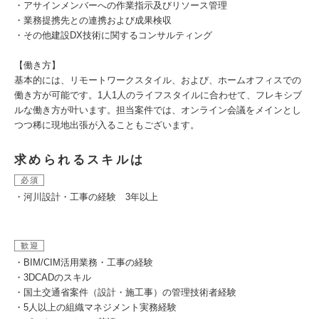
・アサインメンバーへの作業指示及びリソース管理
・業務提携先との連携および成果検収
・その他建設DX技術に関するコンサルティング
【働き方】
基本的には、リモートワークスタイル、および、ホームオフィスでの
働き方が可能です。1人1人のライフスタイルに合わせて、フレキシブ
ルな働き方が叶います。担当案件では、オンライン会議をメインとし
つつ稀に現地出張が入ることもございます。
求められるスキルは
必須
・河川設計・工事の経験 3年以上
歓迎
・BIM/CIM活用業務・工事の経験
・3DCADのスキル
・国土交通省案件（設計・施工事）の管理技術者経験
・5人以上の組織マネジメント実務経験