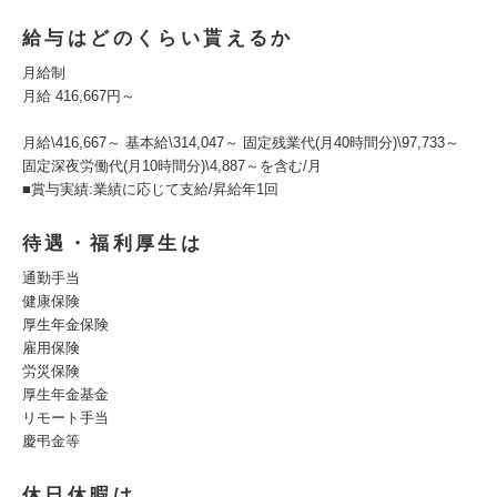
給与はどのくらい貰えるか
月給制
月給 416,667円～
月給\416,667～ 基本給\314,047～ 固定残業代(月40時間分)\97,733～
固定深夜労働代(月10時間分)\4,887～を含む/月
■賞与実績:業績に応じて支給/昇給年1回
待遇・福利厚生は
通勤手当
健康保険
厚生年金保険
雇用保険
労災保険
厚生年金基金
リモート手当
慶弔金等
休日休暇は