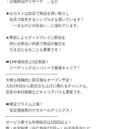
・店舗周辺のリサーチ …など
★セカストは自店で商品を買い取りし
自店で販売するシンプルさを貫いています！
「一点ものとの出会い」に溢れています。
★季節によりディスプレイに変化を
持たせ明るい内装で商品の魅力を
引き立たせることも重要です！
👑14年連続売上1位実績！
リーディングカンパニーで最速キャリア！
---------------------------------------------
今後も積極的に新店舗をオープン予定！
入社1年目から新店立ち上げに携わるチャンスも。
店長や本社勤務などキャリアパスも豊富です。
👑東証プライム上場！
安定感抜群のゲオホールディングス！
---------------------------------------------
サービス業でも年間休日は120日以上！
寮・社宅制度（自己負担2万円～）や子供手当など