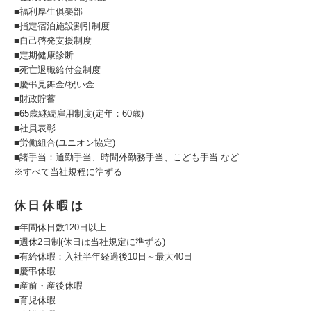
■福利厚生俱楽部
■指定宿泊施設割引制度
■自己啓発支援制度
■定期健康診断
■死亡退職給付金制度
■慶弔見舞金/祝い金
■財政貯蓄
■65歳継続雇用制度(定年：60歳)
■社員表彰
■労働組合(ユニオン協定)
■諸手当：通勤手当、時間外勤務手当、こども手当 など
※すべて当社規程に準ずる
休日休暇は
■年間休日数120日以上
■週休2日制(休日は当社規定に準ずる)
■有給休暇：入社半年経過後10日～最大40日
■慶弔休暇
■産前・産後休暇
■育児休暇