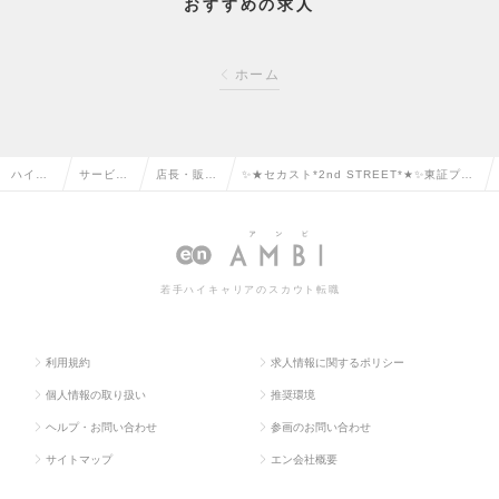
おすすめの求人
ホーム
ハイク
サービ
店長・販
✨★セカスト*2nd STREET*★✨東証プラ
ラス求
ス・流通
売・店舗管
イム上場の安定基盤◎《服装髪型自由｜年
人TOP
系の転職
理の転職
休120日～》の求人情報
若手ハイキャリアのスカウト転職
利用規約
求人情報に関するポリシー
個人情報の取り扱い
推奨環境
ヘルプ・お問い合わせ
参画のお問い合わせ
サイトマップ
エン会社概要