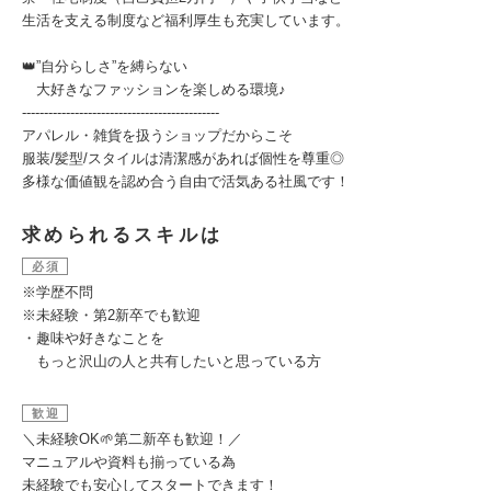
生活を支える制度など福利厚生も充実しています。
👑”自分らしさ”を縛らない
大好きなファッションを楽しめる環境♪
---------------------------------------------
アパレル・雑貨を扱うショップだからこそ
服装/髪型/スタイルは清潔感があれば個性を尊重◎
多様な価値観を認め合う自由で活気ある社風です！
求められるスキルは
必須
※学歴不問
※未経験・第2新卒でも歓迎
・趣味や好きなことを
もっと沢山の人と共有したいと思っている方
歓迎
＼未経験OK🌱第二新卒も歓迎！／
マニュアルや資料も揃っている為
未経験でも安心してスタートできます！