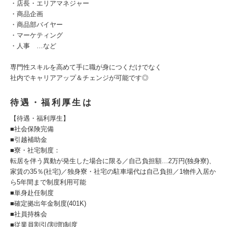
・店長・エリアマネジャー
・商品企画
・商品部バイヤー
・マーケティング
・人事 …など
専門性スキルを高めて手に職が身につくだけでなく
社内でキャリアアップ＆チェンジが可能です◎
待遇・福利厚生は
【待遇・福利厚生】
■社会保険完備
■引越補助金
■寮・社宅制度：
転居を伴う異動が発生した場合に限る／自己負担額…2万円(独身寮)、
家賃の35％(社宅)／独身寮・社宅の駐車場代は自己負担／1物件入居か
ら5年間まで制度利用可能
■単身赴任制度
■確定拠出年金制度(401K)
■社員持株会
■従業員割引(割増)制度