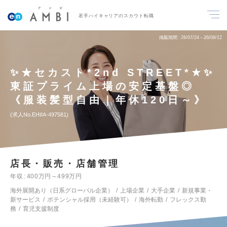
若手ハイキャリアのスカウト転職
掲載期間
26/07/24～26/08/12
✨★セカスト*2nd STREET*★✨
東証プライム上場の安定基盤◎
《服装髪型自由｜年休120日～》
求人No.EHIIA-497581
店長・販売・店舗管理
年収
400万円～499万円
海外展開あり（日系グローバル企業）
上場企業
大手企業
新規事業・
新サービス
ポテンシャル採用（未経験可）
海外転勤
フレックス勤
務
育児支援制度