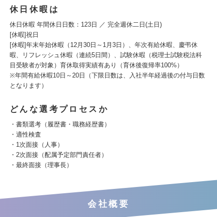
休日休暇は
休日休暇 年間休日日数：123日 ／ 完全週休二日(土日)
[休暇]祝日
[休暇]年末年始休暇（12月30日～1月3日）、年次有給休暇、慶弔休
暇、リフレッシュ休暇（連続5日間）、試験休暇（税理士試験税法科
目受験者が対象）育休取得実績有あり（育休後復帰率100%）
※年間有給休暇10日～20日（下限日数は、入社半年経過後の付与日数
となります）
どんな選考プロセスか
・書類選考（履歴書・職務経歴書）
・適性検査
・1次面接（人事）
・2次面接（配属予定部門責任者）
・最終面接（理事長）
会社概要