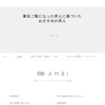
最近ご覧になった求人に基づいた
おすすめの求人
ホーム
ハイク
金融系
個人営業（金融）・FP
リテール営業（マネージャー
ラス求
専門職
（ファイナンシャルプラ
候補）東証プライム・独立系
人TOP
の転職
ンナー）の転職
証券の求人情報
若手ハイキャリアのスカウト転職
利用規約
求人情報に関するポリシー
個人情報の取り扱い
推奨環境