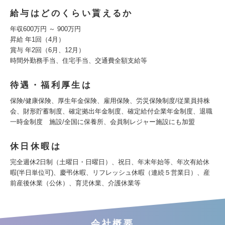
給与はどのくらい貰えるか
年収600万円 ～ 900万円
昇給 年1回（4月）
賞与 年2回（6月、12月）
時間外勤務手当、住宅手当、交通費全額支給等
待遇・福利厚生は
保険/健康保険、厚生年金保険、雇用保険、労災保険制度/従業員持株
会、財形貯蓄制度、確定拠出年金制度、確定給付企業年金制度、退職
一時金制度 施設/全国に保養所、会員制レジャー施設にも加盟
休日休暇は
完全週休2日制（土曜日・日曜日）、祝日、年末年始等、年次有給休
暇(半日単位可)、慶弔休暇、リフレッシュ休暇（連続５営業日）、産
前産後休業（公休）、育児休業、介護休業等
会社概要