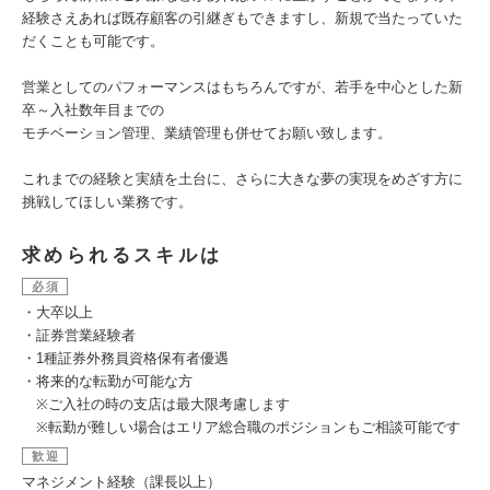
経験さえあれば既存顧客の引継ぎもできますし、新規で当たっていた
だくことも可能です。
営業としてのパフォーマンスはもちろんですが、若手を中心とした新
卒～入社数年目までの
モチベーション管理、業績管理も併せてお願い致します。
これまでの経験と実績を土台に、さらに大きな夢の実現をめざす方に
挑戦してほしい業務です。
求められるスキルは
必須
・大卒以上
・証券営業経験者
・1種証券外務員資格保有者優遇
・将来的な転勤が可能な方
※ご入社の時の支店は最大限考慮します
※転勤が難しい場合はエリア総合職のポジションもご相談可能です
歓迎
マネジメント経験（課長以上）