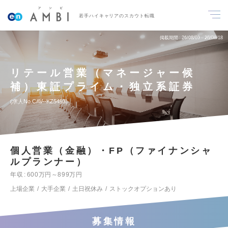
若手ハイキャリアのスカウト転職
掲載期間
26/08/03～26/08/18
リテール営業（マネージャー候
補）東証プライム・独立系証券
求人No.CAV--KZ5493
個人営業（金融）・FP（ファイナンシャ
ルプランナー）
年収
600万円～899万円
上場企業
大手企業
土日祝休み
ストックオプションあり
募集情報