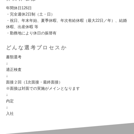
年間休日126日
・完全週休2日制（土・日）
・祝日、年末年始、夏季休暇、年次有給休暇（最大22日／年）、結婚
休暇、出産休暇 等
・勤務地により休日の振替有
どんな選考プロセスか
書類選考
↓
適正検査
↓
面接２回（1次面接・最終面接）
※面接は対面での実施がメインとなります
↓
内定
↓
入社