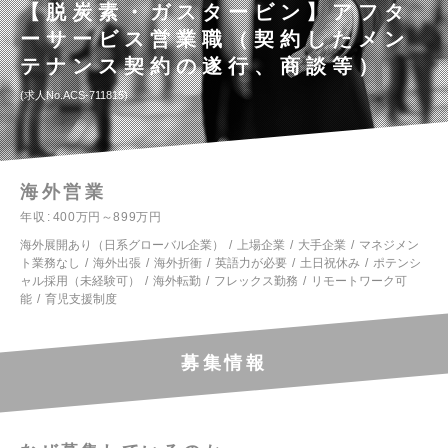
【脱炭素・ガスタービン】アフタ
ーサービス営業職（契約したメン
テナンス契約の遂行、商談等）
求人No.ACS-711815
海外営業
年収
400万円～899万円
海外展開あり（日系グローバル企業）
上場企業
大手企業
マネジメン
ト業務なし
海外出張
海外折衝
英語力が必要
土日祝休み
ポテンシ
ャル採用（未経験可）
海外転勤
フレックス勤務
リモートワーク可
能
育児支援制度
募集情報