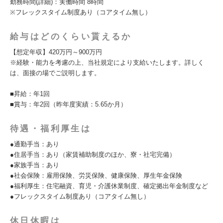
勤務時間(詳細)：実働時間 8時間
※フレックスタイム制度あり（コアタイム無し）
給与はどのくらい貰えるか
【想定年収】420万円～900万円
※経験・能力を考慮の上、当社規定により支給いたします。詳しく
は、面接の場でご説明します。
■昇給：年1回
■賞与：年2回（昨年度実績：5.65か月）
待遇・福利厚生は
●通勤手当：あり
●住居手当：あり（家賃補助制度のほか、寮・社宅完備）
●家族手当：あり
●社会保険：雇用保険、労災保険、健康保険、厚生年金保険
●福利厚生：住宅融資、育児・介護休業制度、確定拠出年金制度など
●フレックスタイム制度あり（コアタイム無し）
休日休暇は