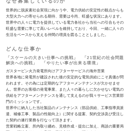
なぜ募集しているのか
世界的に脱炭素社会実現に向かう中、電力供給の安定性の観点からも
大型火力への寄せられる期待、需要は今尚、旺盛な状況にあります。
世界中の人々に電力を提供している電力各社から当社への引合もその
旺盛な需要に準じて高いレベルを維持しており、今回、一緒に人々の
生活をベースから支える仲間の増員を図ることとしました。
どんな仕事か
「スケールの大きい仕事への挑戦」 「21世紀の社会問題
解決への挑戦」 「やりたい事が出来る環境」
ガスタービン火力発電所向けアフターサービスの海外営業
世界各地に発電所が建設された後の安定的な電気供給にこそ真価が問
われます。その為には定期的なアフターメンテナンスが欠かせませ
ん。世界のお客様の発電事業、また人々の暮らしに欠かせない電気の
供給をアフターメンテナンスを通して支えるのが我々サービス営業部
門のミッションです。
世界中に納入した当社製品のメンテナンス（部品供給、工事指導員派
遣、補修工事、製品の性能向上）に関する提案、契約交渉及び受注し
た契約の遂行業務を行なって頂きます。
営業戦略立案、所内取り纏め、見積作成・提出に加え、商談の重要局