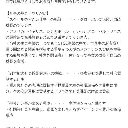
面では現地入りしてお客様と直接交渉もして頂きます。
【仕事の魅力・やりがい】
「スケールの大きい仕事への挑戦」・・・・グローバルな活躍と自己
成長のチャンス
・アメリカ、イギリス、シンガポール といったグローバルビジネス
の最前線で海外駐在も含めて活躍するチャンス大。
・当社の主力事業の一つであるGTCC事業の中で、世界中のお客様と
長期間に亘る関係を構築する重要かつ大型のメンテナンス契約を主導
する経験を通じて、社内外関係者と一体となって事業の成長と自己の
成長を実感。
「21世紀の社会問題解決への挑戦」・・・・提案活動を通して社会貢
献する仕事
・脱炭素社会の実現に貢献する世界最先端の発電設備を世界中に届
け、その安定運用に貢献するビジネスで社会課題の解決に貢献
「やりたい事が出来る環境」・・・・主体性をもった働き方
・外国籍社員も在籍し、意見を出し合えるダイバーシティ豊かな職場
環境