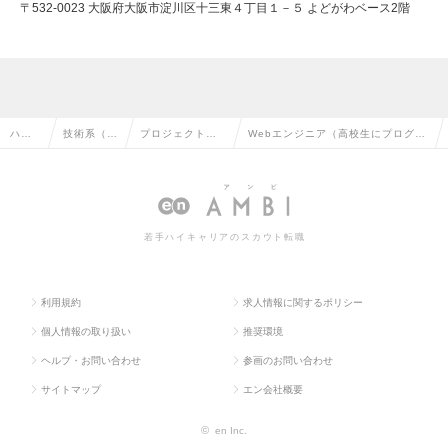
〒532-0023 大阪府大阪市淀川区十三東４丁目１－５ よどがわベース2階
ハイ
技術系（I
プロジェクトマ
Webエンジニア（高校生にプログラ
クラ
T・Web・
ネージャー（We
ミングをレクチャー）◆完全無料のI
ス求
通信系）の
b・オープン系）
T教育サービスで教育格差を是正の
人TO
転職
の転職
求人情報
若手ハイキャリアのスカウト転職
P
利用規約
求人情報に関するポリシー
個人情報の取り扱い
推奨環境
ヘルプ・お問い合わせ
参画のお問い合わせ
サイトマップ
エン会社概要
©
en Inc.