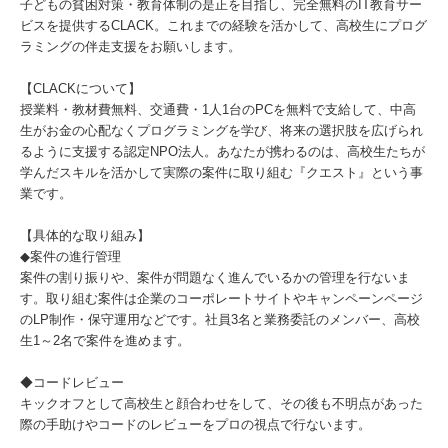
子どもの貧困対策・教育体制の是正を目指し、完全無料のIT教育サー
ビスを提供するCLACK。これまでの経験を活かして、高校生にプログ
ラミングの伴走支援をお願いします。
【CLACKについて】
授業料・教材費無料、交通費・1人1台のPCを無料で支給して、中高
生がお金の心配なくプログラミングを学び、将来の選択肢を広げられ
るように支援する認定NPO法人。あなたが携わるのは、高校生たちが
学んだスキルを活かして実際の案件に取り組む『クエスト』という事
業です。
【具体的な取り組み】
◆案件の進行管理
案件の割り振りや、案件が問題なく進んでいるかの管理を行ないま
す。取り組む案件は企業のコーポレートサイトやキャンペーンページ
のLP制作・保守運用などです。社員3名と業務委託のメンバー、高校
生1～2名で案件を進めます。
◆コードレビュー
キックオフとして高校生と顔合わせをして、その後も不明点があった
際の手助けやコードのレビューをプロの視点で行ないます。