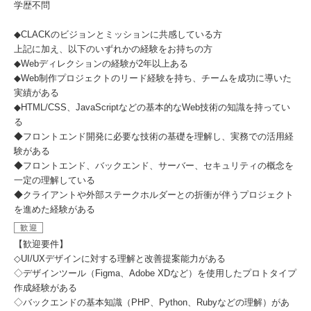
学歴不問
◆CLACKのビジョンとミッションに共感している方
上記に加え、以下のいずれかの経験をお持ちの方
◆Webディレクションの経験が2年以上ある
◆Web制作プロジェクトのリード経験を持ち、チームを成功に導いた
実績がある
◆HTML/CSS、JavaScriptなどの基本的なWeb技術の知識を持ってい
る
◆フロントエンド開発に必要な技術の基礎を理解し、実務での活用経
験がある
◆フロントエンド、バックエンド、サーバー、セキュリティの概念を
一定の理解している
◆クライアントや外部ステークホルダーとの折衝が伴うプロジェクト
を進めた経験がある
歓迎
【歓迎要件】
◇UI/UXデザインに対する理解と改善提案能力がある
◇デザインツール（Figma、Adobe XDなど）を使用したプロトタイプ
作成経験がある
◇バックエンドの基本知識（PHP、Python、Rubyなどの理解）があ