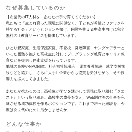
なぜ募集しているのか
【次世代のIT人材を、あなたの手で育ててください】
私たちは「生まれ育った環境に関係なく、子どもが希望とワクワクを
持てる社会」というビジョンを掲げ、困難を抱える中高生向けに完全
無料のIT教育サービスを提供しています。
ひとり親家庭、生活保護家庭、不登校、発達障害、ヤングケアラーと
いった困難を抱えた高校生に対してプログラミング教育とキャリア教
育などを提供し伴走支援を行っています。
地域の高校やNPO団体、社会福祉協議会、児童養護施設、就労支援施
設などと協力し、さらに大手IT企業からも協賛を受けながら、その影
響力を拡大してきました。
あなたが携わるのは、高校生が学びを活かして実務に取り組む『クエ
スト』という取り組み。高校生の成長を支え、Web制作等の仕事を完
遂させる成功体験を作るポジションです。これまで培った経験を、今
度は次世代のために活かしませんか。
どんな仕事か