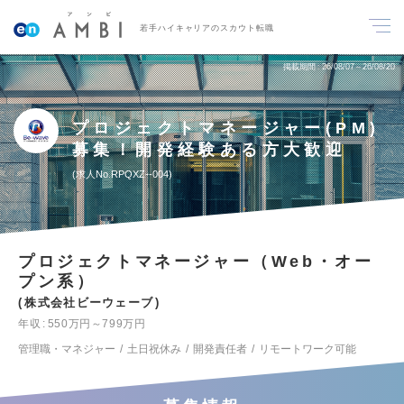
若手ハイキャリアのスカウト転職
掲載期間
26/08/07～26/08/20
プロジェクトマネージャー(PM)
募集！開発経験ある方大歓迎
求人No.RPQXZ--004
プロジェクトマネージャー（Web・オー
プン系）
株式会社ビーウェーブ
年収
550万円～799万円
管理職・マネジャー
土日祝休み
開発責任者
リモートワーク可能