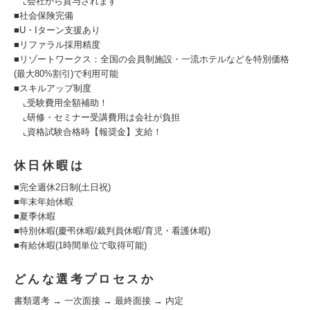
⌞会社から貸与されます
■社会保険完備
■U・Iターン支援あり
■リファラル採用精度
■リゾートワークス：全国の会員制施設・一流ホテルなどを特別価格
(最大80%割引)で利用可能
■スキルアップ制度
⌞受験費用全額補助！
⌞研修・セミナー受講費用は会社が負担
⌞資格試験合格時【報奨金】支給！
休日休暇は
■完全週休2日制(土日祝)
■年末年始休暇
■夏季休暇
■特別休暇(慶弔休暇/裁判員休暇/育児・看護休暇)
■有給休暇(1時間単位で取得可能)
どんな選考プロセスか
書類選考 → 一次面接 → 最終面接 → 内定