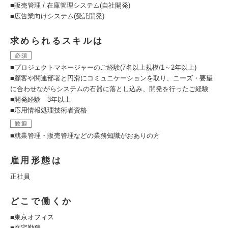
■販売管理 / 在庫管理システム(自社開発)
■広告業向けシステム(受託開発)
求められるスキルは
必須
■プロジェクトマネージャーのご経験(7名以上規模/1～2年以上)
■顧客や関連部署と円滑にコミュニケーションを取り、ニーズ・要望
に合わせながらシステムの石器に落とし込み、開発を行ったご経験
■開発経験 3年以上
■応用情報処理技術者資格
歓迎
■就業管理・販売管理などの業務知識がおありの方
雇用形態は
正社員
どこで働くか
■東京オフィス
■在宅勤務