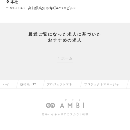
本社
〒780-0043 高知県高知市寿町4-5YMビル2F
最近ご覧になった求人に基づいた
おすすめの求人
ホーム
ハイク
技術系（IT・
プロジェクトマネー
プロジェクトマネージャー
ラス求
Web・通信
ジャー（Web・オー
(PM)募集！開発経験ある方
人TOP
系）の転職
プン系）の転職
大歓迎の求人情報
若手ハイキャリアのスカウト転職