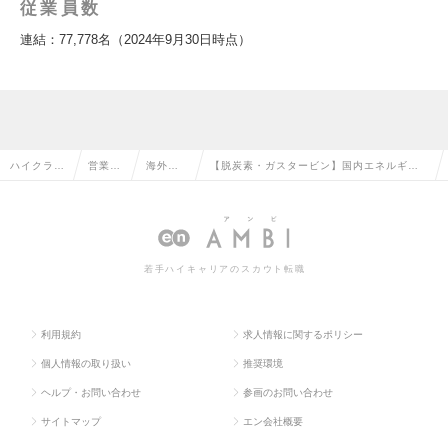
従業員数
連結：77,778名（2024年9月30日時点）
ハイクラス
営業系
海外営
【脱炭素・ガスタービン】国内エネルギー
求人TOP
の転職
業の転
企業向け 火力発電の営業の求人情報
職
若手ハイキャリアのスカウト転職
利用規約
求人情報に関するポリシー
個人情報の取り扱い
推奨環境
ヘルプ・お問い合わせ
参画のお問い合わせ
サイトマップ
エン会社概要