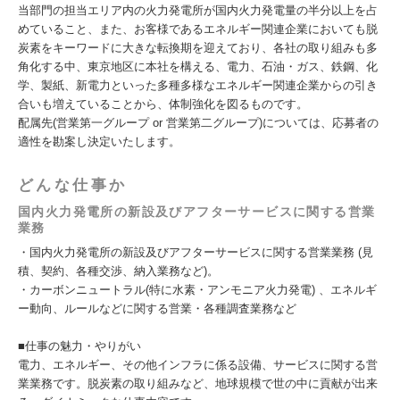
当部門の担当エリア内の火力発電所が国内火力発電量の半分以上を占
めていること、また、お客様であるエネルギー関連企業においても脱
炭素をキーワードに大きな転換期を迎えており、各社の取り組みも多
角化する中、東京地区に本社を構える、電力、石油・ガス、鉄鋼、化
学、製紙、新電力といった多種多様なエネルギー関連企業からの引き
合いも増えていることから、体制強化を図るものです。
配属先(営業第一グループ or 営業第二グループ)については、応募者の
適性を勘案し決定いたします。
どんな仕事か
国内火力発電所の新設及びアフターサービスに関する営業
業務
・国内火力発電所の新設及びアフターサービスに関する営業業務 (見
積、契約、各種交渉、納入業務など)。
・カーボンニュートラル(特に水素・アンモニア火力発電) 、エネルギ
ー動向、ルールなどに関する営業・各種調査業務など
■仕事の魅力・やりがい
電力、エネルギー、その他インフラに係る設備、サービスに関する営
業業務です。脱炭素の取り組みなど、地球規模で世の中に貢献が出来