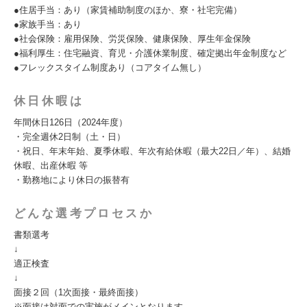
●住居手当：あり（家賃補助制度のほか、寮・社宅完備）
●家族手当：あり
●社会保険：雇用保険、労災保険、健康保険、厚生年金保険
●福利厚生：住宅融資、育児・介護休業制度、確定拠出年金制度など
●フレックスタイム制度あり（コアタイム無し）
休日休暇は
年間休日126日（2024年度）
・完全週休2日制（土・日）
・祝日、年末年始、夏季休暇、年次有給休暇（最大22日／年）、結婚
休暇、出産休暇 等
・勤務地により休日の振替有
どんな選考プロセスか
書類選考
↓
適正検査
↓
面接２回（1次面接・最終面接）
※面接は対面での実施がメインとなります