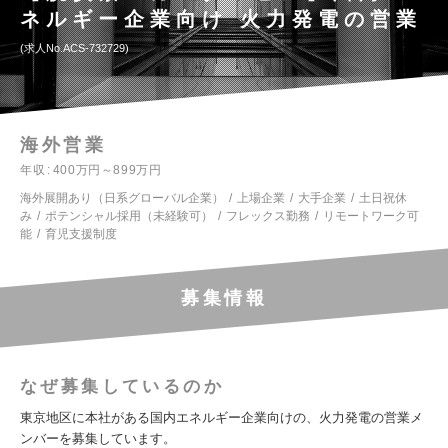
ネルギー企業向け 火力発電の営業
求人No.ACS-732729
海外営業
年収
400万円～899万円
海外展開あり（日系グローバル企業）
上場企業
大手企業
土日祝休
み
ポテンシャル採用（未経験可）
フレックス勤務
リモートワーク可
能
育児支援制度
募集情報
なぜ募集しているのか
東京地区に本社がある国内エネルギー企業向けの、火力発電の営業メ
ンバーを募集しています。