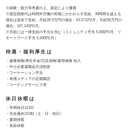
※経験・能力等考慮の上、規定により優遇
※固定残業代は時間外労働の有無にかかわらず支給。30時間を超える
場合は追加で支給。月給28.5万円の場合：53,571円/月。月給56万円の
場合：107,143円/月。
※月給には一律支給の手当を含む（コミュニティ手当 5,000円/月、リ
モートワーク手当 5,000円/月）
待遇・福利厚生は
・健康保険/厚生年金/労災保険/雇用保険 加入
・中小企業退職金共済制度
・ワーケーション手当
・有償メディアの定期購読
・コーチングサービス等
休日休暇は
・年間休日123日
・完全週休2日制（土・日・祝日）
・夏期休暇
・有給休暇