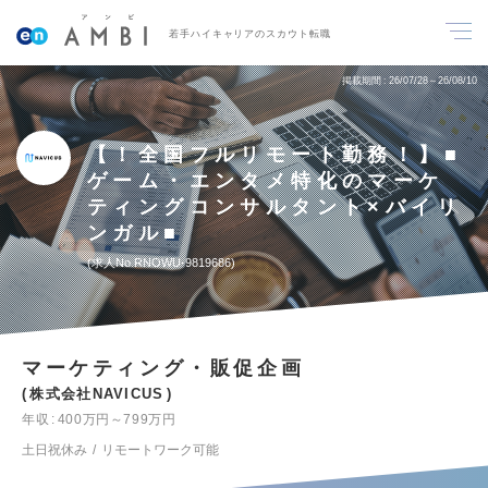
若手ハイキャリアのスカウト転職
掲載期間
26/07/28～26/08/10
【！全国フルリモート勤務！】■
ゲーム・エンタメ特化のマーケ
ティングコンサルタント×バイリ
ンガル■
求人No.RNOWU-9819686
マーケティング・販促企画
株式会社NAVICUS
年収
400万円～799万円
土日祝休み
リモートワーク可能