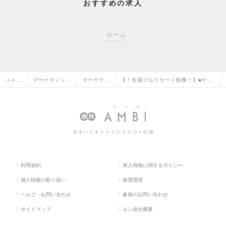
おすすめの求人
ホーム
ハイク
マーケティン
マーケティ
【！全国フルリモート勤務！】■ゲー
ラス求
グ・販促企画・
ング・販促
ム・エンタメ特化のマーケティングコ
人TO
商品開発系の転
企画の転職
ンサルタント×バイリンガル■の求人情
P
職
報
若手ハイキャリアのスカウト転職
利用規約
求人情報に関するポリシー
個人情報の取り扱い
推奨環境
ヘルプ・お問い合わせ
参画のお問い合わせ
サイトマップ
エン会社概要