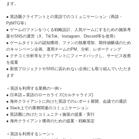
ます。
● 英語圏クライアントとの英語でのコミュニケーション（商談・
PjtMTG等）
● ゲームのファンをつくる戦略設計、人気ゲームにするための施策考
案やSNSの運営（X、TikTok、Instagram、Discord等を使用）
● ゲームタイトルの認知獲得、ファンの熱量増加、期待値醸成のため
のキャンペーン企画、運用チームのPM、分析、レポーティング
● クチコミ分析等をクライアントにフィードバックし、サービス改善
を提案
● 新規プロジェクトやSNSに囚われない企画にも取り組んでいただき
ます
＜英語を利用する業務の一例＞
● 日本語↔︎英語のローカライズ(カルチャライズ)
● 海外クライアントに向けた英語でのレポート展開、会議での通訳
● Slack上での業務関連のコミュニケーション
● 英語圏に向けたコミュニティ施策の提案・実行
● 海外クライアント獲得のための提案・戦略策定
＜英語を利用するシーン＞