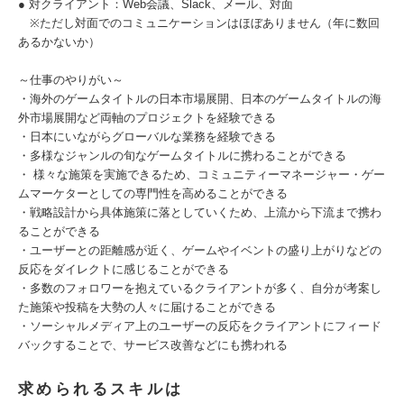
● 対クライアント：Web会議、Slack、メール、対面
※ただし対面でのコミュニケーションはほぼありません（年に数回
あるかないか）
～仕事のやりがい～
・海外のゲームタイトルの日本市場展開、日本のゲームタイトルの海
外市場展開など両軸のプロジェクトを経験できる
・日本にいながらグローバルな業務を経験できる
・多様なジャンルの旬なゲームタイトルに携わることができる
・ 様々な施策を実施できるため、コミュニティーマネージャー・ゲー
ムマーケターとしての専門性を高めることができる
・戦略設計から具体施策に落としていくため、上流から下流まで携わ
ることができる
・ユーザーとの距離感が近く、ゲームやイベントの盛り上がりなどの
反応をダイレクトに感じることができる
・多数のフォロワーを抱えているクライアントが多く、自分が考案し
た施策や投稿を大勢の人々に届けることができる
・ソーシャルメディア上のユーザーの反応をクライアントにフィード
バックすることで、サービス改善などにも携われる
求められるスキルは