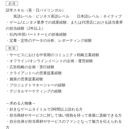
必須
語学スキル（英・日バイリンガル）
英語レベル：ビジネス英語レベル 日本語レベル：ネイティブ
・ゲーム/エンタメ業界での就業経験、または代理店における該当業界
の担当経験（2年以上）
・社内/外部パートナーとの折衝経験
・定量・定性のデータの分析、レポーティング経験
歓迎
・サービスにおける中長期のコミュニティ戦略立案経験
・オフライン/オンラインイベントの企画・運営経験
・広告戦略の企画・実行経験
・クライアントへの営業提案経験
・施策の営業提案経験
・プロジェクトマネージャーの経験
・デジタルマーケティングの経験
～求める人物像～
・好きなゲームタイトルで2時間以上語れる方
・担当商材やサービスに対して強い情熱を持って発展に貢献できる方
・自分自身が担当商材やサービスのファンとなって魅力を伝えられる
方