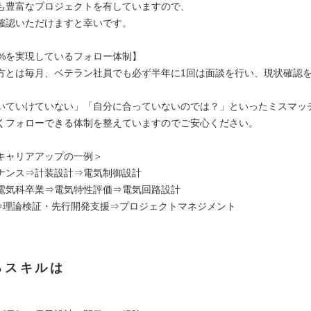
も豊富なプロジェクトを有していますので、
確認いただけますと幸いです。
2%を実現しているフォロー体制】
方とは毎月、ベテラン社員でも必ず半年に1回は面談を行い、現状確認
いていけていない」「自分に合っていないのでは？」といったミスマッ
くフォローできる体制を整えていますのでご安心ください。
キャリアアップの一例＞
ナンス⇒計装設計⇒電気制御設計
電気科卒業⇒電気特性評価⇒電気回路設計
計⇒理論検証・先行開発支援⇒プロジェクトマネジメント
るスキルは