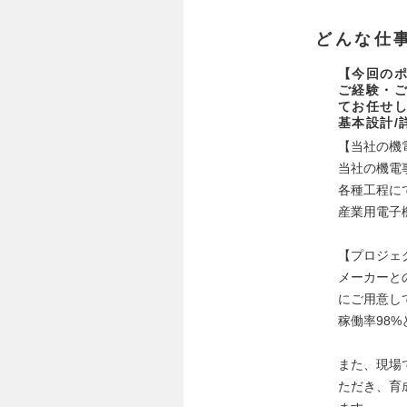
どんな仕
【今回の
ご経験・
てお任せ
基本設計/
【当社の機
当社の機電
各種工程に
産業用電子
【プロジェ
メーカーと
にご用意し
稼働率98
また、現場
ただき、育