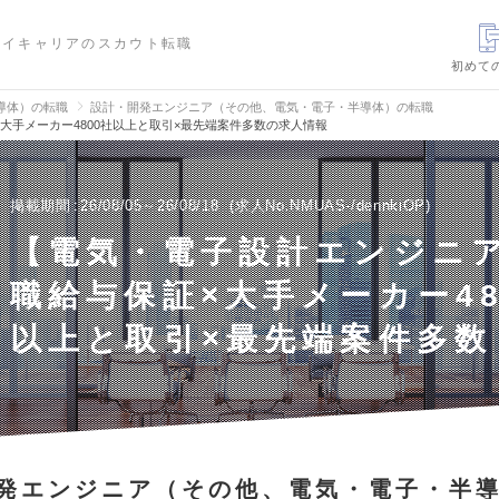
ハイキャリアのスカウト転職
初めて
導体）の転職
設計・開発エンジニア（その他、電気・電子・半導体）の転職
大手メーカー4800社以上と取引×最先端案件多数の求人情報
掲載期間
26/08/05～26/08/18
求人No.NMUAS-/dennkiOP
【電気・電子設計エンジニ
職給与保証×大手メーカー48
以上と取引×最先端案件多数
発エンジニア（その他、電気・電子・半