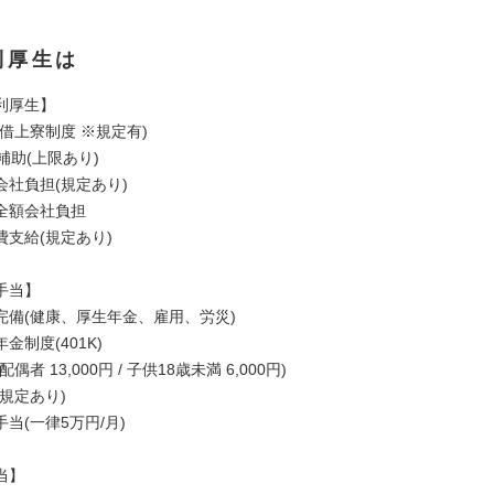
利厚生は
利厚生】
借上寮制度 ※規定有)
補助(上限あり)
社負担(規定あり)
全額会社負担
支給(規定あり)
手当】
完備(健康、厚生年金、雇用、労災)
制度(401K)
者 13,000円 / 子供18歳未満 6,000円)
規定あり)
(一律5万円/月)
当】