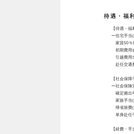
待遇・福
【待遇・福
ー住宅手当(
家賃50％
初期費用会
引越費用
赴任交通費
【社会保障
ー社会保険
確定拠出年金
家族手当(配偶
帰省旅費(
単身赴任手当
【経費・手