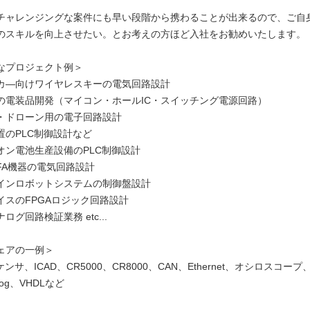
チャレンジングな案件にも早い段階から携わることが出来るので、ご自
のスキルを向上させたい。とお考えの方ほど入社をお勧めいたします。
なプロジェクト例＞
カ―向けワイヤレスキーの電気回路設計
の電装品開発（マイコン・ホールIC・スイッチング電源回路）
・ドローン用の電子回路設計
置のPLC制御設計など
オン電池生産設備のPLC制御設計
FA機器の電気回路設計
インロボットシステムの制御盤設計
イスのFPGAロジック回路設計
ログ回路検証業務 etc...
ェアの一例＞
ンサ、ICAD、CR5000、CR8000、CAN、Ethernet、オシロスコープ、M
rilog、VHDLなど