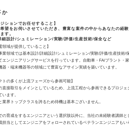
事か
ポジションでお任せすること】
ご希望をお伺いさせていただき、豊富な案件の中からあなたの経験
します。
詳細設計/シュミレーション/実験/評価/生産技術/保全など
電領域が提供していること】
事業領域では基本設計/詳細設計/シュミレーション/実験/評価/生産技術/
てエンジニアリングサービスを行っています。自動車・FA/プラント・家
機器・端末機器等の領域にて豊富なアサイン実績を築いています。
クトの多くが上流フェーズから参画可能】
の直接取引をメインとしているため、上流工程から参画できるプロジェ
ています。
%と業界トップクラスを誇るため待機は基本ございません。
での育成をするエンジニアという選択肢以外に、当社の未経験者講師と
成担当としてエンジニアをフォローされているベテランエンジニアもい