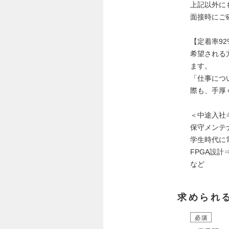
上記以外に
面接時にご
【定着率9
希望される
ます。
「仕事につ
際も、手厚
＜中途入社
保守メンテ
学生時代に
FPGA設
など
求められ
必須