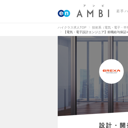
若手
ハイクラス求人TOP
技術系（電気・電子・半
【電気・電子設計エンジニア】前職給与保証×
設計・開