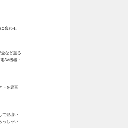
に合わせ
保全など至る
電AV機器・
クトを豊富
して登壇い
らっしゃい