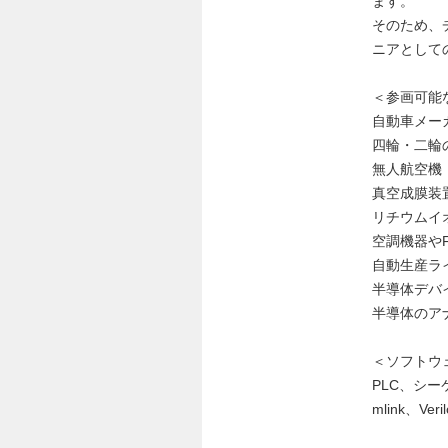
ます。
そのため、
ニアとして
＜参画可能
自動車メー
四輪・二輪
無人航空機
真空成膜装
リチウムイ
空調機器や
自動生産ラ
半導体デバ
半導体のアナ
＜ソフトウ
PLC、シーケ
mlink、Ve