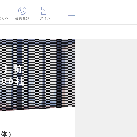
の方へ
会員登録
ログイン
ア】前
00社
導体）