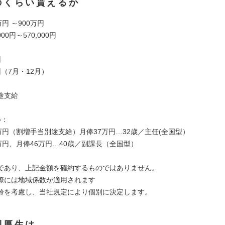
のくらい貰えるか
万円 ～900万円
00円～570,000円
回
（7月・12月）
途支給
ル：
万円（割増手当別途支給）月俸37万円…32歳／主任(全国型）
万円、月俸46万円…40歳／副課長（全国型）
であり、上記金額を確約するものではありません。
際には地域係数が適用されます
齢を考慮し、当社規定により個別に決定します。
利厚生は