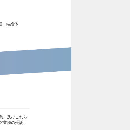
暇、結婚休
業、及びこれら
グ業務の受託、