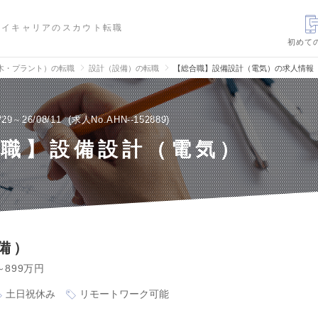
ハイキャリアのスカウト転職
初めて
木・プラント）の転職
設計（設備）の転職
【総合職】設備設計（電気）の求人情報
/29～26/08/11
求人No.AHN--152889
合職】設備設計（電気）
備）
～899万円
土日祝休み
リモートワーク可能