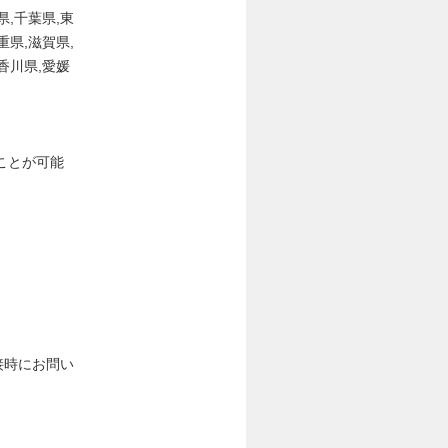
県,千葉県,東
重県,滋賀県,
,香川県,愛媛
ことが可能
接時にお問い