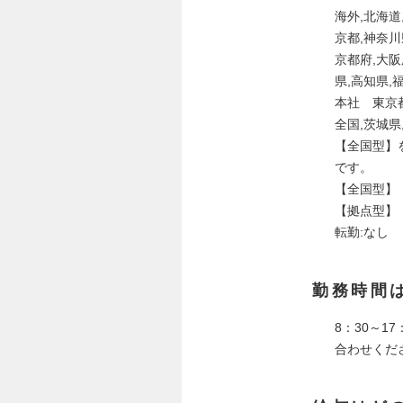
海外,北海道
京都,神奈川
京都府,大阪
県,高知県,
本社 東京
全国,茨城県
【全国型】
です。
【全国型】
【拠点型】
転勤:なし
勤務時間
8：30～
合わせくだ