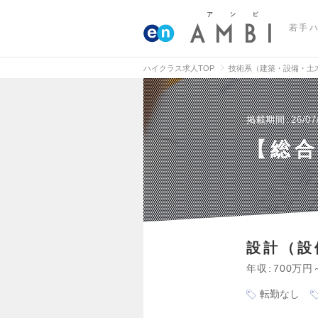
若手
ハイクラス求人TOP
技術系（建築・設備・土
掲載期間
26/07
【総
設計（設
年収
700万円
転勤なし