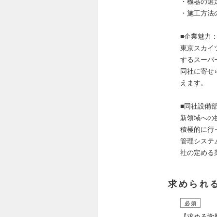
・機器の選
・施工方法
■企業魅力
東京スカイ
するスーパ
同社に寄せ
えます。
■同社設備
新領域への
積極的に行
管理システ
社の定める
求められ
必須
【求める学