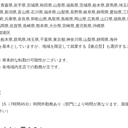
,青森県,岩手県,宮城県,秋田県,山形県,福島県,茨城県,栃木県,群馬県,埼玉
県,新潟県,富山県,石川県,福井県,山梨県,長野県,岐阜県,静岡県,愛知県,三
府,兵庫県,奈良県,和歌山県,鳥取県,島根県,岡山県,広島県,山口県,徳島県
福岡県,佐賀県,長崎県,熊本県,大分県,宮崎県,鹿児島県,沖縄県
都港区
,栃木県,群馬県,埼玉県,千葉県,東京都,神奈川県,山梨県,静岡県,海外
を基本としていますが、地域を限定して就業する【拠点型】も選択する
：将来的な転勤の可能性がございます。
：各地域内支店での勤務が主です。
は
17：15（7時間45分）時間外勤務あり（部門により時間が異なります。面
さい）