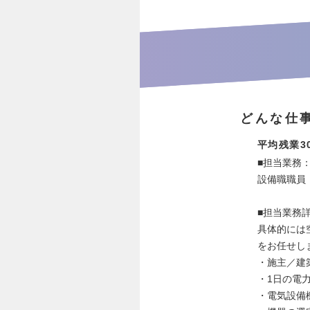
どんな仕
平均残業3
■担当業務
設備職職員
■担当業務
具体的には
をお任せし
・施主／建
・1日の電
・電気設備