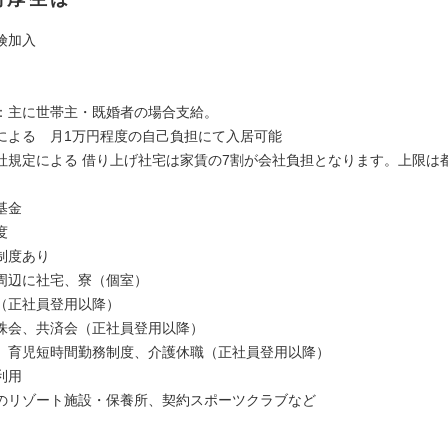
険加入
：主に世帯主・既婚者の場合支給。
による 月1万円程度の自己負担にて入居可能
社規定による 借り上げ社宅は家賃の7割が会社負担となります。上限は都
基金
度
制度あり
周辺に社宅、寮（個室）
（正社員登用以降）
株会、共済会（正社員登用以降）
、育児短時間勤務制度、介護休職（正社員登用以降）
利用
のリゾート施設・保養所、契約スポーツクラブなど