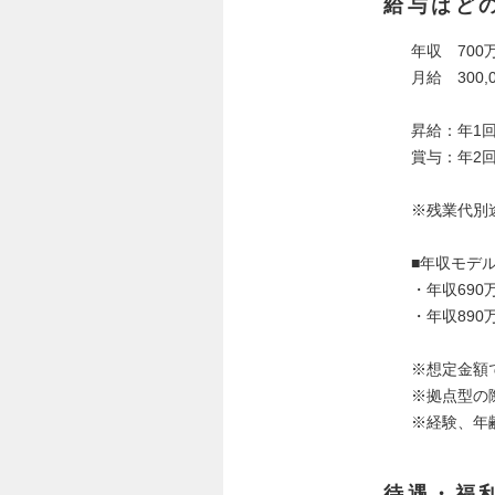
給与はど
年収 700
月給 300,0
昇給：年1
賞与：年2回
※残業代別
■年収モデ
・年収690
・年収890
※想定金額
※拠点型の
※経験、年
待遇・福