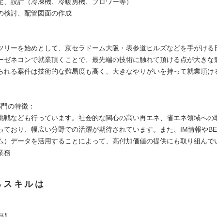
定、設計（冷凍機、冷暖房機、ブロワー等）
の検討、配管図面の作成
：
ツリーを始めとして、京セラドーム大阪・表参道ヒルズなどを手がける
ーゼネコンで就業頂くことで、最先端の技術に触れて頂ける点が大きな
られる案件は技術的な難易度も高く、大きなやりがいを持って就業頂け
部門の特徴：
挑戦なども行っています。社会的な関心の高い再エネ、省エネ領域への
っており、幅広い分野での活躍が期待されています。また、IM情報やBE
ム）データを活用することによって、高付加価値の提供にも取り組んで
業務
るスキルは
歴】