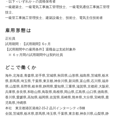
・以下＜いずれか＞の資格保有者
一級建築士、一級電気工事施工管理技士、一級電気通信工事施工管理
技士、
一級管工事施工管理技士、建築設備士、技術士、電気主任技術者
雇用形態は
正社員
試用期間：【試用期間】6ヶ月
【試用期間中の雇用条件】退職金は支給対象外
※ ６ヶ月間の試用期間中は契約社員
どこで働くか
海外,北海道,青森県,岩手県,宮城県,秋田県,山形県,福島県,茨城県,栃木
県,群馬県,埼玉県,千葉県,東京都,神奈川県,新潟県,富山県,石川県,福井
県,山梨県,長野県,岐阜県,静岡県,愛知県,三重県,滋賀県,京都府,大阪府,
兵庫県,奈良県,和歌山県,鳥取県,島根県,岡山県,広島県,山口県,徳島県,
香川県,愛媛県,高知県,福岡県,佐賀県,長崎県,熊本県,大分県,宮崎県,鹿
児島県,沖縄県
本社 東京都港区港南2-15-2 品川インターシティB棟
全国,茨城県,栃木県,群馬県,埼玉県,千葉県,東京都,神奈川県,山梨県,静