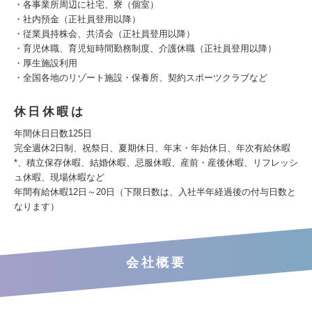
・各事業所周辺に社宅、寮（個室）
・社内預金（正社員登用以降）
・従業員持株会、共済会（正社員登用以降）
・育児休職、育児短時間勤務制度、介護休職（正社員登用以降）
・厚生施設利用
・全国各地のリゾート施設・保養所、契約スポーツクラブなど
休日休暇は
年間休日日数125日
完全週休2日制、祝祭日、夏期休日、年末・年始休日、年次有給休暇
*、積立保存休暇、結婚休暇、忌服休暇、産前・産後休暇、リフレッシ
ュ休暇、現場休暇など
年間有給休暇12日～20日（下限日数は、入社半年経過後の付与日数と
なります）
会社概要