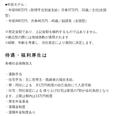
■年収モデル：
・年収690万円（割増手当別途支給）月俸37万円…32歳／主任(全国
型）
・年収890万円、月俸46万円…40歳／副課長（全国型）
※想定金額であり、上記金額を確約するものではありません。
※拠点型の際には地域係数が適用されます
※経験、年齢を考慮し、当社規定により個別に決定します。
待遇・福利厚生は
各種社会保険加入
・通勤手当
・住宅手当：主に世帯主・既婚者の場合支給。
・寮：同社による 月1万円程度の自己負担にて入居可能
・社宅：同社規定による 借り上げ社宅は家賃の7割が会社負担となり
ます。上限は都内は13万円程度
・厚生年金基金
・退職金制度
・退職年金制度あり