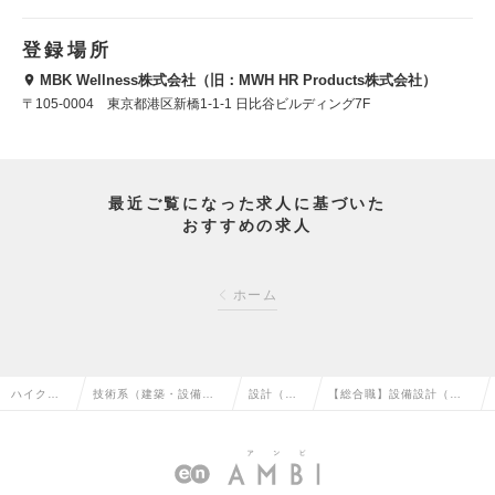
登録場所
MBK Wellness株式会社（旧：MWH HR Products株式会社）
〒105-0004 東京都港区新橋1-1-1 日比谷ビルディング7F
最近ご覧になった求人に基づいた
おすすめの求人
ホーム
ハイクラ
技術系（建築・設備・
設計（設
【総合職】設備設計（空
ス求人TO
土木・プラント）の転
備）の転
調・衛生設備）の求人情
P
職
職
報