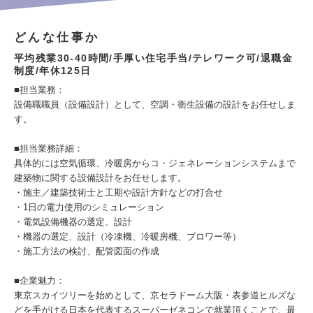
どんな仕事か
平均残業30‐40時間/手厚い住宅手当/テレワーク可/退職金
制度/年休125日
■担当業務：
設備職職員（設備設計）として、空調・衛生設備の設計をお任せしま
す。
■担当業務詳細：
具体的には空気循環、冷暖房からコ・ジェネレーションシステムまで
建築物に関する設備設計をお任せします。
・施主／建築技術士と工期や設計方針などの打合せ
・1日の電力使用のシミュレーション
・電気設備機器の選定、設計
・機器の選定、設計（冷凍機、冷暖房機、ブロワー等）
・施工方法の検討、配管図面の作成
■企業魅力：
東京スカイツリーを始めとして、京セラドーム大阪・表参道ヒルズな
どを手がける日本を代表するスーパーゼネコンで就業頂くことで、最