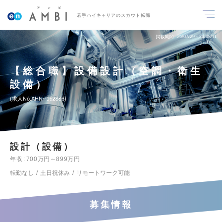
若手ハイキャリアのスカウト転職
掲載期間
26/07/29～26/08/11
【総合職】設備設計（空調・衛生
設備）
求人No.AHN--152886
設計（設備）
年収
700万円～899万円
転勤なし
土日祝休み
リモートワーク可能
募集情報