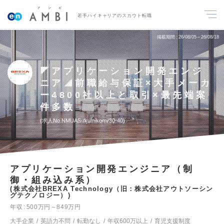
若手ハイキャリアのスカウト転職
掲載期間
26/08/05～26/08/18
◤アプリケーション開発エンジ
ニア◢前職給与保証×大手メーカ
ー4800社以上と取引×最先端案
件多数
求人No.NMUAS-/kumikomi/30-40
アプリケーション開発エンジニア（制
御・組み込み系）
株式会社BREXA Technology（旧：株式会社アウトソーシン
グテクノロジー）
年収
500万円～849万円
大手企業
英語力不問
転勤なし
年収600万以上
育児支援制度