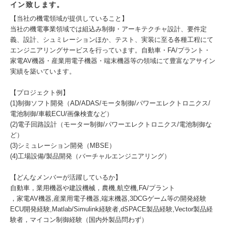
イン致します。
【当社の機電領域が提供していること】
当社の機電事業領域では組込み制御・アーキテクチャ設計、要件定
義、設計、シュミレーションほか、テスト、実装に至る各種工程にて
エンジニアリングサービスを行っています。自動車・FA/プラント・
家電AV機器・産業用電子機器・端末機器等の領域にて豊富なアサイン
実績を築いています。
【プロジェクト例】
(1)制御ソフト開発（AD/ADAS/モータ制御/パワーエレクトロニクス/
電池制御/車載ECU/画像検査など）
(2)電子回路設計（モーター制御/パワーエレクトロニクス/電池制御な
ど）
(3)シミュレーション開発（MBSE）
(4)工場設備/製品開発（バーチャルエンジニアリング）
【どんなメンバーが活躍しているか】
自動車，業用機器や建設機械，農機,航空機,FA/プラント
，家電AV機器,産業用電子機器,端末機器,3DCGゲーム等の開発経験
ECU開発経験,Matlab/Simulink経験者,dSPACE製品経験,Vector製品経
験者，マイコン制御経験（国内外製品問わず）