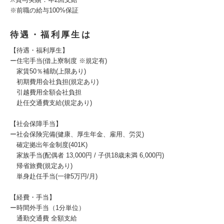
※前職の給与100%保証
待遇・福利厚生は
【待遇・福利厚生】
ー住宅手当(借上寮制度 ※規定有)
家賃50％補助(上限あり)
初期費用会社負担(規定あり)
引越費用全額会社負担
赴任交通費支給(規定あり)
【社会保障手当】
ー社会保険完備(健康、厚生年金、雇用、労災)
確定拠出年金制度(401K)
家族手当(配偶者 13,000円 / 子供18歳未満 6,000円)
帰省旅費(規定あり)
単身赴任手当(一律5万円/月)
【経費・手当】
ー時間外手当（1分単位）
通勤交通費 全額支給