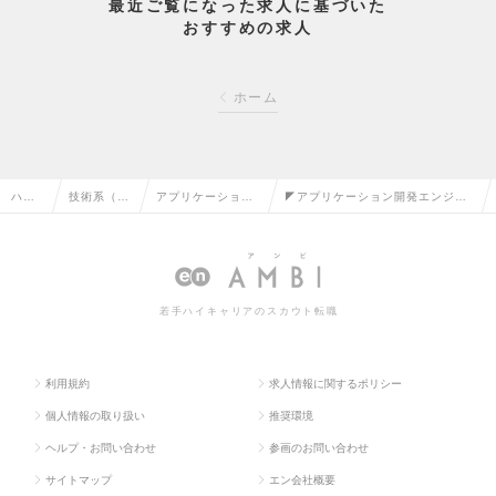
最近ご覧になった求人に基づいた
おすすめの求人
ホーム
ハイ
技術系（電
アプリケーション
◤アプリケーション開発エンジニ
クラ
気・電子・
開発エンジニア
ア◢前職給与保証×大手メーカー4
ス求
半導体）の
（制御・組み込み
800社以上と取引×最先端案件多数
人TO
転職
系）の転職
の求人情報
若手ハイキャリアのスカウト転職
P
利用規約
求人情報に関するポリシー
個人情報の取り扱い
推奨環境
ヘルプ・お問い合わせ
参画のお問い合わせ
サイトマップ
エン会社概要