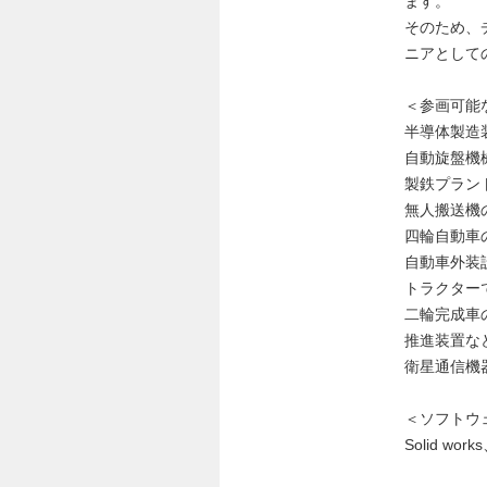
ます。
そのため、
ニアとして
＜参画可能
半導体製造
自動旋盤機
製鉄プラン
無人搬送機
四輪自動車
自動車外装
トラクター
二輪完成車
推進装置な
衛星通信機器
＜ソフトウ
Solid wor