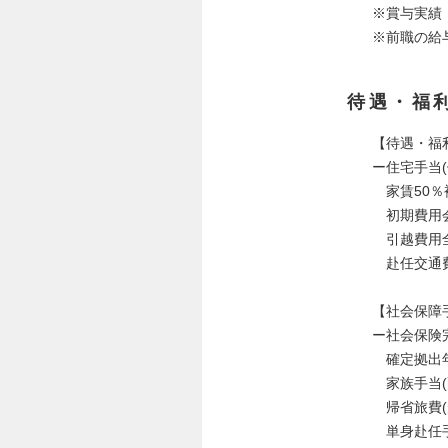
※賞与実績
※前職の給与
待遇・福
【待遇・福
ー住宅手当(
家賃50％
初期費用会
引越費用
赴任交通費
【社会保障
ー社会保険
確定拠出年金
家族手当(配偶
帰省旅費(
単身赴任手当