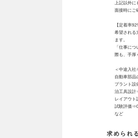
上記以外に
面接時にご
【定着率9
希望される
ます。
「仕事につ
際も、手厚
＜中途入社
自動車部品
プラント設
治工具設計
レイアウト
試験評価⇒
など
求められ