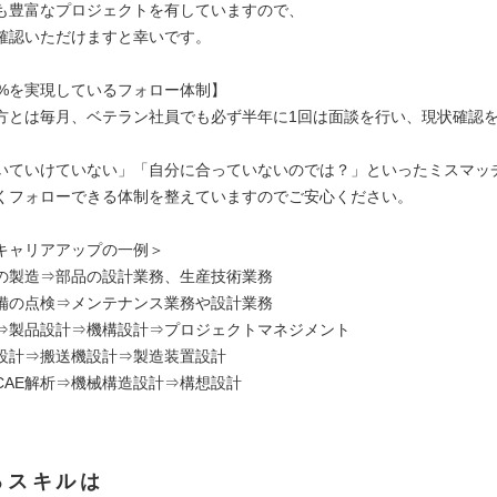
も豊富なプロジェクトを有していますので、
確認いただけますと幸いです。
2%を実現しているフォロー体制】
方とは毎月、ベテラン社員でも必ず半年に1回は面談を行い、現状確認
いていけていない」「自分に合っていないのでは？」といったミスマッ
くフォローできる体制を整えていますのでご安心ください。
キャリアアップの一例＞
の製造⇒部品の設計業務、生産技術業務
備の点検⇒メンテナンス業務や設計業務
⇒製品設計⇒機構設計⇒プロジェクトマネジメント
設計⇒搬送機設計⇒製造装置設計
CAE解析⇒機械構造設計⇒構想設計
るスキルは