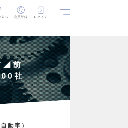
の方へ
会員登録
ログイン
ア◢前
00社
・自動車）