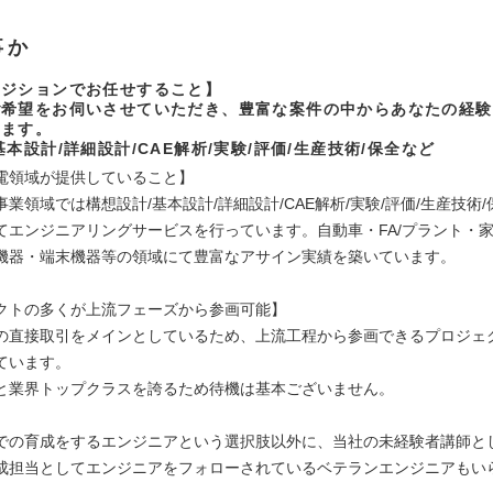
事か
ポジションでお任せすること】
ご希望をお伺いさせていただき、豊富な案件の中からあなたの経験
します。
基本設計/詳細設計/CAE解析/実験/評価/生産技術/保全など
電領域が提供していること】
業領域では構想設計/基本設計/詳細設計/CAE解析/実験/評価/生産技術
てエンジニアリングサービスを行っています。自動車・FA/プラント・家
機器・端末機器等の領域にて豊富なアサイン実績を築いています。
クトの多くが上流フェーズから参画可能】
の直接取引をメインとしているため、上流工程から参画できるプロジェ
ています。
%と業界トップクラスを誇るため待機は基本ございません。
での育成をするエンジニアという選択肢以外に、当社の未経験者講師と
成担当としてエンジニアをフォローされているベテランエンジニアもい