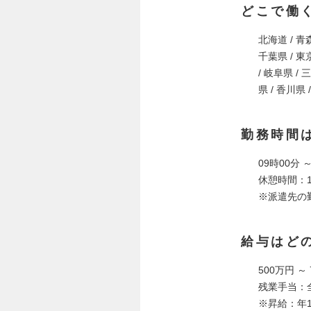
どこで働
北海道 / 青森
千葉県 / 東京
/ 岐阜県 / 
県 / 香川県 
勤務時間
09時00分 ～
休憩時間：1
※派遣先の
給与はど
500万円 ～
残業手当：
※昇給：年