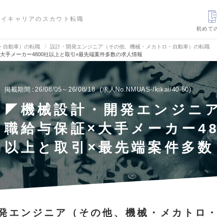
ハイキャリアのスカウト転職
初めて
・自動車）の転職
設計・開発エンジニア（その他、機械・メカトロ・自動車）の転職
大手メーカー4800社以上と取引×最先端案件多数の求人情報
掲載期間
26/08/05～26/08/18
求人No.NMUAS-/kikai/40-50
◤機械設計・開発エンジニ
職給与保証×大手メーカー48
以上と取引×最先端案件多数
発エンジニア（その他、機械・メカトロ