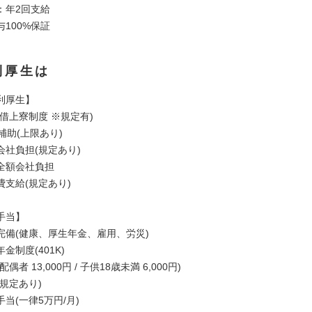
：年2回支給
100%保証
利厚生は
利厚生】
借上寮制度 ※規定有)
補助(上限あり)
社負担(規定あり)
全額会社負担
支給(規定あり)
手当】
完備(健康、厚生年金、雇用、労災)
制度(401K)
者 13,000円 / 子供18歳未満 6,000円)
規定あり)
(一律5万円/月)