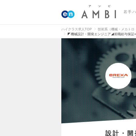
若手
ハイクラス求人TOP
技術系（機械・メカトロ
◤機械設計・開発エンジニア◢前職給与保証×
設計・開