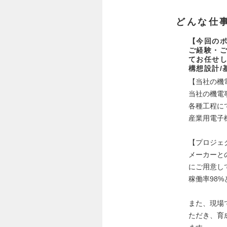
どんな仕
【今回の
ご経験・
てお任せ
構想設計/
【当社の機
当社の機電事
各種工程に
産業用電子
【プロジェ
メーカーと
にご用意し
稼働率98
また、現場
ただき、育