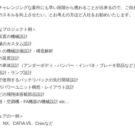
チャレンジングな案件にも早い段階から携わることが出来るので、ご自
のスキルを向上させたい。とお考えの方ほど入社をお勧めいたします。
なプロジェクト例＞
装置の機械設計
械のカスタム設計
トの機械設備設計・構造解析
の装置設計
の車体設計（アンダーボディ・バンパー・インパネ・ブレーキ部品など
設計・ランプ設計
で使用するバッテリパックの先行開発設計
のパワーユニット構想・レイアウト設計
どの飛翔体搭載部品設計
・空調機・FA機器の機械設計 etc...
ェアの一例＞
ks、NX、CATIA V5、Creoなど