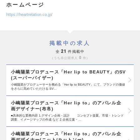
ホームページ
https://heartrelation.co.jp/
掲載中の求人
21
全
件掲載中
0
うち非公開求人
件
小嶋陽菜プロデュース「Her lip to BEAUTY」のSV
(スーパーバイザー)
小嶋陽菜がプロデューサーを務める「Her lip to BEAUTY」にて、ブランドの価値
をさらに高めていただける SV…
小嶋陽菜プロデュース「Her lip to」のアパレル企
画デザイナー(布帛)
■具体的な業務内容 1.デザイン企画・設計 コンセプト提案、市場・トレンド
調査、イメージマップの作成 など 2.企画立案・…
小嶋陽菜プロデュース「Her lip to」のアパレル企
画デザイナー(ニット/カットソー)