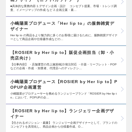
■具体的な業務内容 1.デザイン企画・設計 コンセプト提案、市場・トレンド調
査、イメージマップの作成 など 2.企画立案・素…
小嶋陽菜プロデュース「Her lip to」の服飾雑貨デ
ザイナー
Her lip to の商品をより魅力的に多くのお客様に届けるために、服飾雑貨デザイナ
ーとして商品企画や仕様書作成などの…
【ROSIER by Her lip to】販促企画担当（卸・小
売店向け）
【仕事内容】 ・店舗運営の売上施策検討/発注対応 ・什器・リーフレット・POP
などの企画・作成 ・卸業者、代理店へのディレクシ…
小嶋陽菜プロデュース【ROSIER by Her lip to】P
OPUP企画運営
小嶋陽菜がプロデューサーを務めるランジェリーブランド「ROSIER by Her lip t
o」において、POPUPの企…
【ROSIER by Her lip to】ランジェリー企画デザ
イナー
【任されるポジション・裁量】 ランジェリー企画デザイナーとして、ブランドの
コンセプトを具現化し、商品企画から仕様書作成、O…