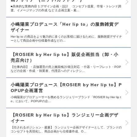
■具体的な業務内容 1.デザイン企画・設計 コンセプト提案、市場・トレンド調
査、イメージマップの作成 など 2.企画立案・素…
小嶋陽菜プロデュース「Her lip to」の服飾雑貨デ
ザイナー
Her lip to の商品をより魅力的に多くのお客様に届けるために、服飾雑貨デザイナ
ーとして商品企画や仕様書作成などの…
【ROSIER by Her lip to】販促企画担当（卸・小
売店向け）
【仕事内容】 ・店舗運営の売上施策検討/発注対応 ・什器・リーフレット・POP
などの企画・作成 ・卸業者、代理店へのディレクシ…
小嶋陽菜プロデュース【ROSIER by Her lip to】P
OPUP企画運営
小嶋陽菜がプロデューサーを務めるランジェリーブランド「ROSIER by Her lip t
o」において、POPUPの企…
【ROSIER by Her lip to】ランジェリー企画デザ
イナー
【任されるポジション・裁量】 ランジェリー企画デザイナーとして、ブランドの
コンセプトを具現化し、商品企画から仕様書作成、O…