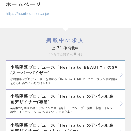
ホームページ
https://heartrelation.co.jp/
掲載中の求人
21
全
件掲載中
0
うち非公開求人
件
小嶋陽菜プロデュース「Her lip to BEAUTY」のSV
(スーパーバイザー)
小嶋陽菜がプロデューサーを務める「Her lip to BEAUTY」にて、ブランドの価値
をさらに高めていただける SV…
小嶋陽菜プロデュース「Her lip to」のアパレル企
画デザイナー(布帛)
■具体的な業務内容 1.デザイン企画・設計 コンセプト提案、市場・トレンド
調査、イメージマップの作成 など 2.企画立案・…
小嶋陽菜プロデュース「Her lip to」のアパレル企
画デザイナー(ニット/カットソー)