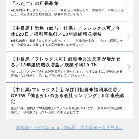
『ふたご』の店長募集
■仕事内容 ▼任されるポジション・裁量 店長候補として『大阪焼肉・ホルモン ふ
たご』の店舗運営全般を担当。接客や調理はもちろ…
【中目黒】労務（給与・社保）／フレックス可／年
休120日／福利厚生◎／13年連続増収増益
■業務内容： 事業拡大を続ける当社において、従業員が安心して働ける環境を整
え、企業全体の成長を支える労務業務のお仕事をお任…
【中目黒／フレックス可】経理◆月次決算が活かせ
る／13年連続増収増益／残業平均19.7h
当社およびグループ会社の経理業務もお任せします。入社後まずはご経験のある
業務からお任せし、徐々に担当の幅を広げていただき…
【中目黒/フレックス】新卒採用担当◆福利厚生◎／
GPTW『働きがいのある会社ランキング』5年連続認
定
創業15年、国内外120店舗以上6ブランドを展開しています。 新規事業や新規出
店など、積極的に行っている勢いのある会社です…
株式会社FTG Companyの転職・求人情報一覧を見る