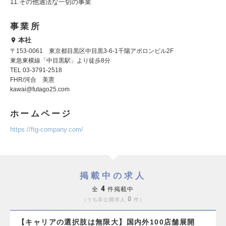
11.その他適法な一切の事業
事業所
本社
〒153-0061 東京都目黒区中目黒3-6-1千陽アポロンビル2F
東急東横線「中目黒駅」より徒歩8分
TEL 03-3791-2518
FHR/河合 美憲
kawai@futago25.com
ホームページ
https://ftg-company.com/
掲載中の求人
4
全
件掲載中
0
うち非公開求人
件
【キャリアの選択肢は無限大】国内外100店舗展開