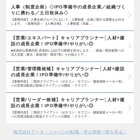
人事（制度企画）◇IPO準備中の成長企業／組織づく
りに携わる／土日祝休み◇
【業務内容】 人事企画グループにおいて、人事制度・企画に関する業務をお任せ
します。 ＜業務内容＞ 【人事企画】 ・人事制度（等級…
【営業/エキスパート】キャリアプランナー│人材×建
設の成長企業！IPO準備中/やりがい◎
■具体的な業務内容 具体的には以下の業務を担当します。 ・新規／既存顧客への
法人営業（東京：新規3割・既存7割／その他エリア…
【営業/管理職候補】キャリアプランナー│人材×建設
の成長企業！IPO準備中/やりがい◎
【業務内容】 〇既存クライアント（ゼネコン・サブコン・建築資材メーカー等）
への営業活動及び新規クライアントの開拓 ・クライア…
【営業/リーダー候補】キャリアプランナー│人材×建
設の成長企業！IPO準備中/やりがい◎
【業務内容】 〇既存クライアント（ゼネコン・サブコン・建築資材メーカー等）
への営業活動及び新規クライアントの開拓 ・クライア…
株式会社アーキ・ジャパンの転職・求人情報一覧を見る