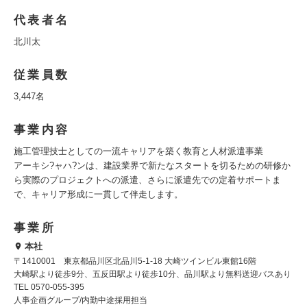
代表者名
北川太
従業員数
3,447名
事業内容
施工管理技士としての一流キャリアを築く教育と人材派遣事業
アーキシ?ャハ?ンは、建設業界で新たなスタートを切るための研修か
ら実際のプロジェクトへの派遣、さらに派遣先での定着サポートま
で、キャリア形成に一貫して伴走します。
事業所
本社
〒1410001 東京都品川区北品川5-1-18 大崎ツインビル東館16階
大崎駅より徒歩9分、五反田駅より徒歩10分、品川駅より無料送迎バスあり
TEL 0570-055-395
人事企画グループ/内勤中途採用担当