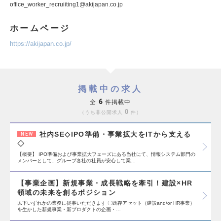
office_worker_recruiiting1@akijapan.co.jp
ホームページ
https://akijapan.co.jp/
掲載中の求人
6
全
件掲載中
0
うち非公開求人
件
社内SE◇IPO準備・事業拡大をITから支える
NEW
◇
【概要】 IPO準備および事業拡大フェーズにある当社にて、情報システム部門の
メンバーとして、グループ各社の社員が安心して業…
【事業企画】新規事業・成長戦略を牽引！建設×HR
領域の未来を創るポジション
以下いずれかの業務に従事いただきます 〇既存アセット（建設and/or HR事業）
を生かした新規事業・新プロダクトの企画・…