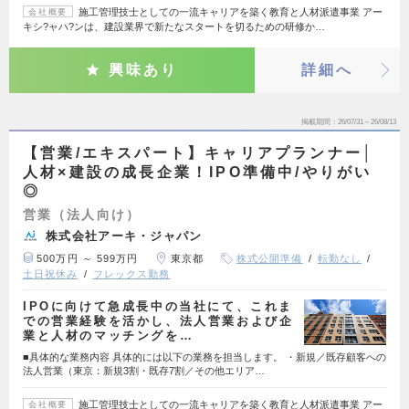
施工管理技士としての一流キャリアを築く教育と人材派遣事業 アー
会社概要
キシ?ャハ?ンは、建設業界で新たなスタートを切るための研修か…
興味あり
詳細へ
掲載期間
26/07/31～26/08/13
【営業/エキスパート】キャリアプランナー│
人材×建設の成長企業！IPO準備中/やりがい
◎
営業（法人向け）
株式会社アーキ・ジャパン
500万円 ～ 599万円
東京都
株式公開準備
転勤なし
土日祝休み
フレックス勤務
IPOに向けて急成長中の当社にて、これま
での営業経験を活かし、法人営業および企
業と人材のマッチングを…
■具体的な業務内容 具体的には以下の業務を担当します。 ・新規／既存顧客への
法人営業（東京：新規3割・既存7割／その他エリア…
施工管理技士としての一流キャリアを築く教育と人材派遣事業 アー
会社概要