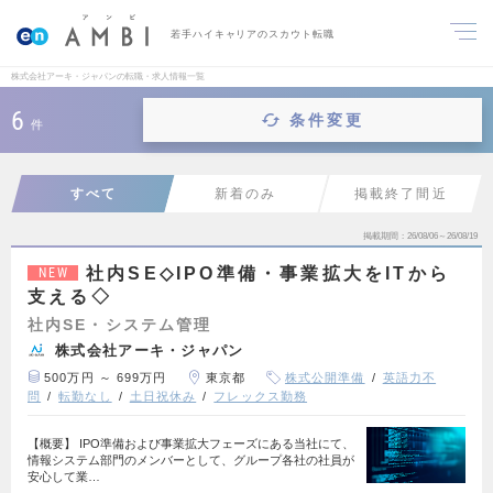
若手ハイキャリアのスカウト転職
株式会社アーキ・ジャパンの転職・求人情報一覧
6
条件変更
件
すべて
新着のみ
掲載終了間近
掲載期間
26/08/06～26/08/19
社内SE◇IPO準備・事業拡大をITから
NEW
支える◇
社内SE・システム管理
株式会社アーキ・ジャパン
500万円 ～ 699万円
東京都
株式公開準備
英語力不
問
転勤なし
土日祝休み
フレックス勤務
【概要】 IPO準備および事業拡大フェーズにある当社にて、
情報システム部門のメンバーとして、グループ各社の社員が
安心して業…