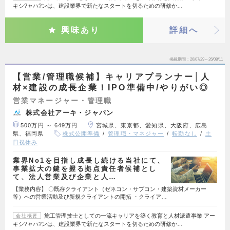
キシ?ャハ?ンは、建設業界で新たなスタートを切るための研修か…
興味あり
詳細へ
掲載期間
26/07/29～26/08/11
【営業/管理職候補】キャリアプランナー│人
材×建設の成長企業！IPO準備中/やりがい◎
営業マネージャー・管理職
株式会社アーキ・ジャパン
500万円 ～ 649万円
宮城県、東京都、愛知県、大阪府、広島
県、福岡県
株式公開準備
管理職・マネジャー
転勤なし
土
日祝休み
業界No1を目指し成長し続ける当社にて、
事業拡大の鍵を握る拠点責任者候補とし
て、法人営業及び企業と人…
【業務内容】 〇既存クライアント（ゼネコン・サブコン・建築資材メーカー
等）への営業活動及び新規クライアントの開拓 ・クライア…
施工管理技士としての一流キャリアを築く教育と人材派遣事業 アー
会社概要
キシ?ャハ?ンは、建設業界で新たなスタートを切るための研修か…