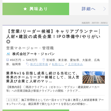
興味あり
詳細へ
掲載期間
26/07/29～26/08/11
【営業/リーダー候補】キャリアプランナー│
人材×建設の成長企業！IPO準備中/やりがい
◎
営業マネージャー・管理職
株式会社アーキ・ジャパン
450万円 ～ 549万円
宮城県、東京都、愛知県、大阪府、広島
県、福岡県
株式公開準備
転勤なし
土日祝休み
業界No1を目指し成長し続ける当社にて、
将来のチームリーダー候補として、法人営
業及び企業と人材のマッ…
【業務内容】 〇既存クライアント（ゼネコン・サブコン・建築資材メーカー
等）への営業活動及び新規クライアントの開拓 ・クライア…
施工管理技士としての一流キャリアを築く教育と人材派遣事業 アー
会社概要
キシ?ャハ?ンは、建設業界で新たなスタートを切るための研修か…