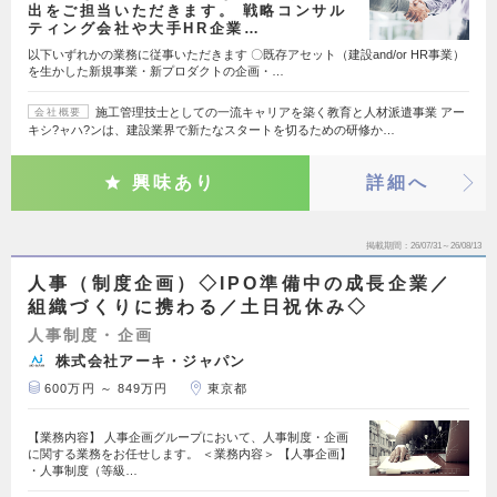
出をご担当いただきます。 戦略コンサル
ティング会社や大手HR企業…
以下いずれかの業務に従事いただきます 〇既存アセット（建設and/or HR事業）
を生かした新規事業・新プロダクトの企画・…
施工管理技士としての一流キャリアを築く教育と人材派遣事業 アー
会社概要
キシ?ャハ?ンは、建設業界で新たなスタートを切るための研修か…
興味あり
詳細へ
掲載期間
26/07/31～26/08/13
人事（制度企画）◇IPO準備中の成長企業／
組織づくりに携わる／土日祝休み◇
人事制度・企画
株式会社アーキ・ジャパン
600万円 ～ 849万円
東京都
【業務内容】 人事企画グループにおいて、人事制度・企画
に関する業務をお任せします。 ＜業務内容＞ 【人事企画】
・人事制度（等級…