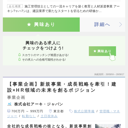
施工管理技士としての一流キャリアを築く教育と人材派遣事業 アー
会社概要
キシ?ャハ?ンは、建設業界で新たなスタートを切るための研修か…
興味あり
詳細へ
興味のある求人に
チェックをつけよう!
興味あり
スカウトのマッチング精度があがる!
その求人への合格可能性がわかる!
掲載期間
26/08/04～26/08/17
【事業企画】新規事業・成長戦略を牽引！建
設×HR領域の未来を創るポジション
事業企画
株式会社アーキ・ジャパン
700万円 ～ 999万円
東京都
株式公開準備
管理職・マネ
ジャー
転勤なし
土日祝休み
全社的な成長戦略の核となる、新規事業創