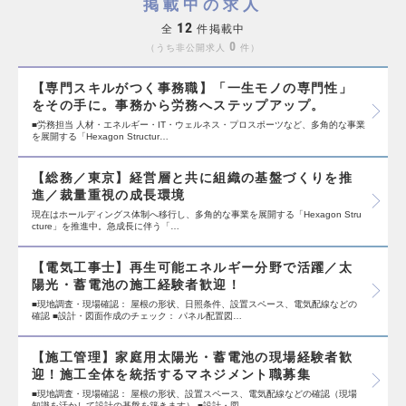
掲載中の求人
12
全
件掲載中
0
うち非公開求人
件
【専門スキルがつく事務職】「一生モノの専門性」
をその手に。事務から労務へステップアップ。
■労務担当 人材・エネルギー・IT・ウェルネス・プロスポーツなど、多角的な事業
を展開する「Hexagon Structur…
【総務／東京】経営層と共に組織の基盤づくりを推
進／裁量重視の成長環境
現在はホールディングス体制へ移行し、多角的な事業を展開する「Hexagon Stru
cture」を推進中。急成長に伴う「…
【電気工事士】再生可能エネルギー分野で活躍／太
陽光・蓄電池の施工経験者歓迎！
■現地調査・現場確認： 屋根の形状、日照条件、設置スペース、電気配線などの
確認 ■設計・図面作成のチェック： パネル配置図…
【施工管理】家庭用太陽光・蓄電池の現場経験者歓
迎！施工全体を統括するマネジメント職募集
■現地調査・現場確認： 屋根の形状、設置スペース、電気配線などの確認（現場
知識を活かして設計の基盤を築きます） ■設計・図…