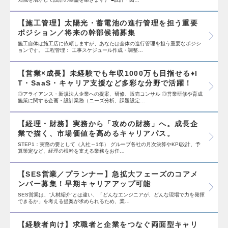
【施工管理】太陽光・蓄電池の進行管理を担う重要
ポジション／将来の幹部候補募集
施工自体は施工店に依頼しますが、あなたは全体の進行管理を担う重要なポジシ
ョンです。 工程管理： 工事スケジュール作成・調整…
【営業×成長】未経験でも年収1000万も目指せる♦I
T・SaaS・キャリア支援など多彩な分野で活躍！
◎アライアンス・新規法人企業への提案、研修、販売コンサル ◎営業研修や育成
施策に関する企画・設計業務（ニーズ分析、課題設定…
【経理・財務】実務から「攻めの財務」へ。成長企
業で描く、市場価値を高めるキャリアパス。
STEP1：実務の要として（入社～1年） グループ各社の月次決算やKPI設計、予
算策定など、経理の根幹を支える業務をお任…
【SES営業／プランナー】急拡大フェーズのコアメ
ンバー募集！早期キャリアアップ可能
SES営業は、“人材紹介”とは違い、「どんなエンジニアが、どんな現場で力を発揮
できるか」を考える提案が求められるため、業…
【経験者向け】求職者と企業をつなぐ両面型キャリ