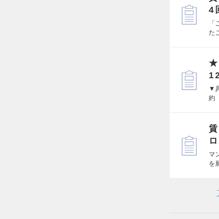
4
「
た
★
1
▼
約
賃
ロ
マ
を