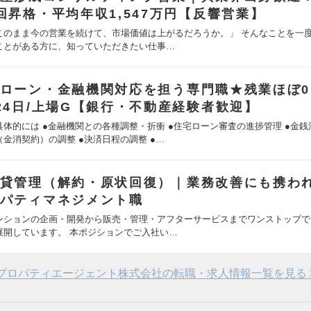
回昇格・平均年収1,547万円【反響営業】
このまま今の営業を続けて、市場価値は上がるだろうか。」 そんなことを一
ことがある方に、知っていただきたい仕事…
ローン・金融機関対応を担う専門職★残業ほぼ0
24日/上場G【銀行・不動産経験者歓迎】
具体的には ●金融機関との各種調整・折衝 ●住宅ローン審査の進捗管理 ●金
（金消契約）の調整 ●決済日程の調整 ●…
貸管理（解約・原状回復）｜業務改善にも携わ
パティマネジメント職
ンションの企画・開発から販売・管理・アフターサービスまでワンストップで
展開しています。 本ポジションでご入社い…
プロパティエージェント株式会社の転職・求人情報一覧を見る