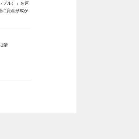
リンプル）」を運
軽に資産形成が
41階