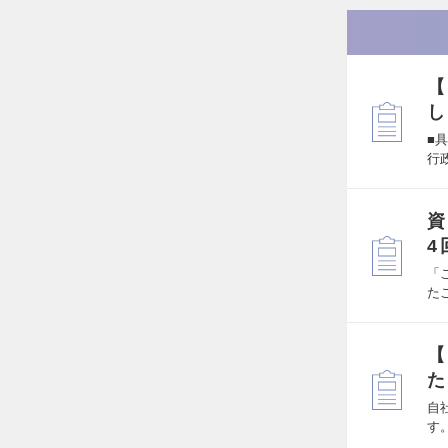
【
し
■
行
資
4
「
た
【
た
自
す