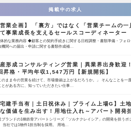
掲載中の求人
営業企画】 「裏方」ではなく「営業チームの一
て事業成長を支えるセールスコーディネーター
具体的な業務内容 ◆顧客との契約手続きに関する日程調整・書類準備・フォロ
政機関への届出・申請に関する書類作成補…
産形成コンサルティング営業｜異業界出身歓迎
回昇格・平均年収1,547万円【新規開拓】
このまま今の営業を続けて、市場価値は上がるだろうか。」 そんなことを一
ことがある方に、知っていただきたい仕事…
宅建手当有｜土日祝休み｜プライム上場G】土
な価値を生み出す！用地仕入れ～アパート開発
社ブランドの1棟鉄骨アパートシリーズ「ソルナクレイシア」の開発を担うポ
。 当社では1物件1担当制を採用。 用地…