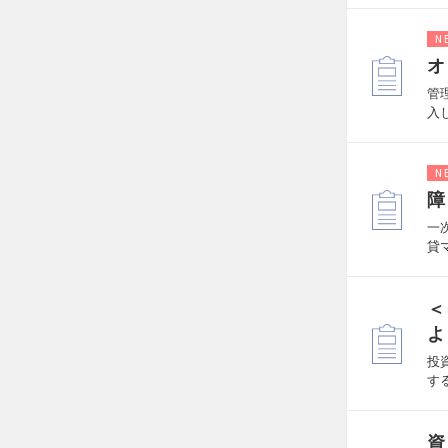
N
オ
管
入
N
障
一
貸
＜
よ
投
す
資