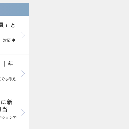
員」と
ー対応 ◆
！｜年
度でも考え
地に新
担当
ジションで