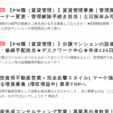
【PM職（賃貸管理）】賃貸管理事務｜管理
EW
ーナー変更・管理解除手続き担当｜土日祝休み
理移行の部門の業務をご担当頂ける方を募集しております！ ■管理開始業務 
した区分マンションの管理受託に伴う受け…
【PM職（賃貸管理）】分譲マンションの設
EW
・修繕手配担当★デスクワーク中心★年休124
次受けコールセンターから上がってきたトラブル情報をもとに、管理物件であ
マンション等の設備修理手配からオーナー…
投資用不動産営業＞完全反響スタイル| マーケ
る増員募集 |増収増益中| 業界TOPへ
資用不動産営業として成果を積み重ねてきたからこそ、 次に重要なのは「ど
るか」なのではないでしょうか？ 商品力、…
産形成コンサルティング営業｜異業界出身歓迎