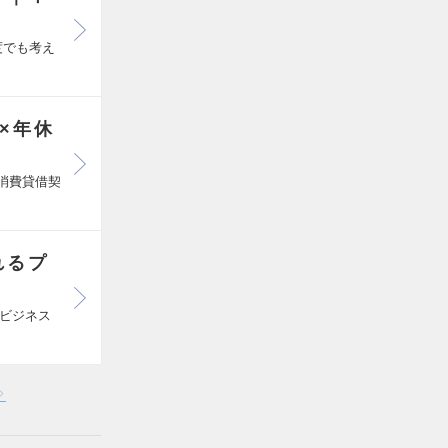
度でも考え
×年休
銭消費貸借契
れるプ
ビジネス