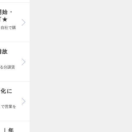
開始・
可★
・自社で購
備故
日
る分譲賃
強化に
こで営業を
！｜年