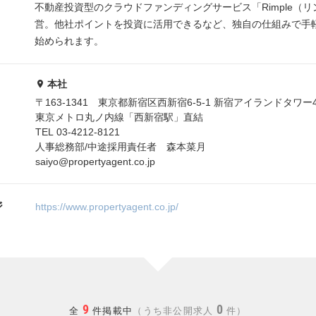
不動産投資型のクラウドファンディングサービス「Rimple（
営。他社ポイントを投資に活用できるなど、独自の仕組みで手
始められます。
本社
〒163-1341 東京都新宿区西新宿6-5-1 新宿アイランドタワー
東京メトロ丸ノ内線「西新宿駅」直結
TEL 03-4212-8121
人事総務部/中途採用責任者 森本菜月
saiyo@propertyagent.co.jp
ジ
https://www.propertyagent.co.jp/
9
0
全
件掲載中
うち非公開求人
件