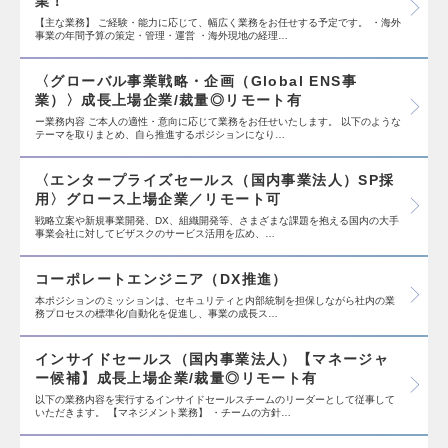
業！
【主な業務】 ご経験・能力に応じて、幅広く業務をお任せする予定です。 ・海外
事業の年間予算の策定・管理・運営 ・海外現地の経理…
〈グローバル事業戦略・企画（Global ENS事
業）〉成長上場企業/裁量◎リモート有
ー業務内容 ご本人の適性・意向に応じて業務をお任せいたします。 以下のような
テーマを取りまとめ、自ら推進するポジションになり…
〈エンタープライズセールス（国内事業法人）SP採
用〉グロース上場企業／リモート可
戦略立案や新規事業開発、DX、組織開発等、さまざまな課題を抱える国内の大手
事業会社に対してビザスクのサービス活用を広め、…
コーポレートエンジニア（DX推進）
本ポジションのミッションは、セキュリティと内部統制を担保しながら社内の業
務プロセスの標準化/自動化を促進し、事業の成長ス…
インサイドセールス（国内事業法人）【マネージャ
ー候補】成長上場企業/裁量◎リモート有
以下の業務内容を実行するインサイドセールスチームのリーダーとして従事して
いただきます。 【マネジメント業務】 ・チームの方針…