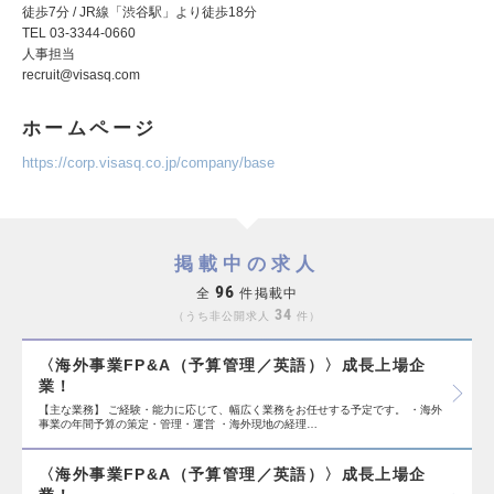
徒歩7分 / JR線「渋谷駅」より徒歩18分
TEL 03-3344-0660
人事担当
recruit@visasq.com
ホームページ
https://corp.visasq.co.jp/company/base
掲載中の求人
96
全
件掲載中
34
うち非公開求人
件
〈海外事業FP&A（予算管理／英語）〉成長上場企
業！
【主な業務】 ご経験・能力に応じて、幅広く業務をお任せする予定です。 ・海外
事業の年間予算の策定・管理・運営 ・海外現地の経理…
〈海外事業FP&A（予算管理／英語）〉成長上場企