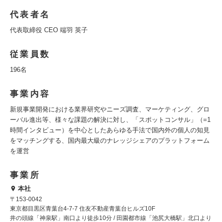
代表者名
代表取締役 CEO 端羽 英子
従業員数
196名
事業内容
新規事業開発における業界研究やニーズ調査、マーケティング、グロ
ーバル進出等、様々な課題の解決に対し、「スポットコンサル」（=1
時間インタビュー）を中心としたあらゆる手法で国内外の個人の知見
をマッチングする、国内最大級のナレッジシェアのプラットフォーム
を運営
事業所
本社
〒153-0042
東京都目黒区青葉台4-7-7 住友不動産青葉台ヒルズ10F
井の頭線「神泉駅」南口より徒歩10分 / 田園都市線「池尻大橋駅」北口より