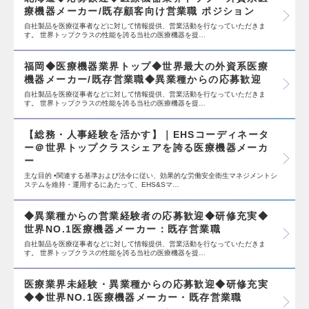
療機器メーカー/既存顧客向け営業職 ポジション
自社製品を医療従事者などに対して情報提供、営業活動を行なっていただきま
す。 世界トップクラスの性能を誇る当社の医療機器を提…
福岡◆医療機器業界トップ◆世界最大の外資系医療
機器メーカー/既存営業職◆異業種からの応募歓迎
自社製品を医療従事者などに対して情報提供、営業活動を行なっていただきま
す。 世界トップクラスの性能を誇る当社の医療機器を提…
【総務・人事経験を活かす】｜EHSコーディネータ
ー＠世界トップクラスシェアを誇る医療機器メーカ
ー
主な目的 •関連する基準および法令に従い、効果的な労働安全衛生マネジメントシ
ステムを維持・運用するにあたって、EHS&Sマ…
◆異業種からの営業経験者の応募歓迎◆研修充実◆
世界NO.1医療機器メーカー：既存営業職
自社製品を医療従事者などに対して情報提供、営業活動を行なっていただきま
す。 世界トップクラスの性能を誇る当社の医療機器を提…
医療業界未経験・異業種からの応募歓迎◆研修充実
◆◆世界NO.1医療機器メーカー・既存営業職