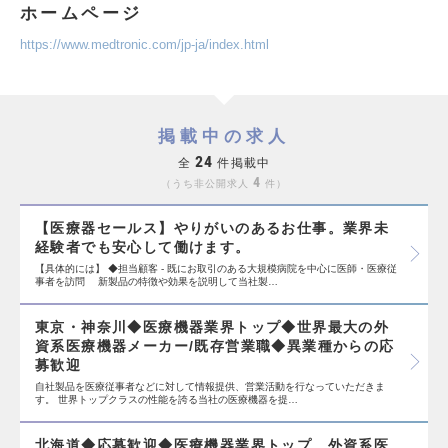
ホームページ
https://www.medtronic.com/jp-ja/index.html
掲載中の求人
24
全
件掲載中
4
うち非公開求人
件
【医療器セールス】やりがいのあるお仕事。業界未
経験者でも安心して働けます。
【具体的には】 ◆担当顧客 - 既にお取引のある大規模病院を中心に医師・医療従
事者を訪問 新製品の特徴や効果を説明して当社製…
東京・神奈川◆医療機器業界トップ◆世界最大の外
資系医療機器メーカー/既存営業職◆異業種からの応
募歓迎
自社製品を医療従事者などに対して情報提供、営業活動を行なっていただきま
す。 世界トップクラスの性能を誇る当社の医療機器を提…
北海道◆応募歓迎◆医療機器業界トップ 外資系医