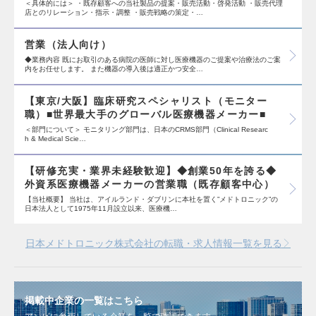
＜具体的には＞ ・既存顧客への当社製品の提案・販売活動・啓発活動 ・販売代理
店とのリレーション・指示・調整 ・販売戦略の策定・…
営業（法人向け）
◆業務内容 既にお取引のある病院の医師に対し医療機器のご提案や治療法のご案
内をお任せします。 また機器の導入後は適正かつ安全…
【東京/大阪】臨床研究スペシャリスト（モニター
職）■世界最大手のグローバル医療機器メーカー■
＜部門について＞ モニタリング部門は、日本のCRMS部門（Clinical Researc
h & Medical Scie…
【研修充実・業界未経験歓迎】◆創業50年を誇る◆
外資系医療機器メーカーの営業職（既存顧客中心）
【当社概要】 当社は、アイルランド・ダブリンに本社を置く”メドトロニック”の
日本法人として1975年11月設立以来、医療機…
日本メドトロニック株式会社の転職・求人情報一覧を見る
掲載中企業の一覧はこちら