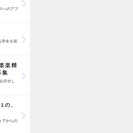
ラスへのアプ
る学生を採
楽楽精
募集
お任せし
1の、
ィアからの