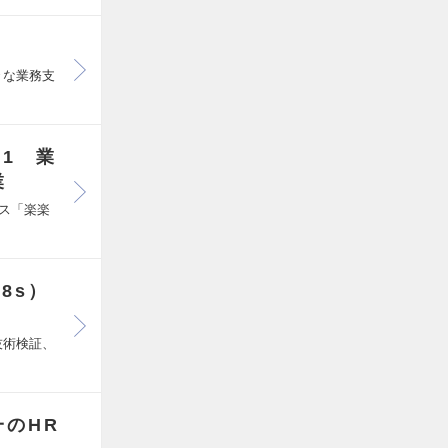
々な業務支
1 業
業
ス「楽楽
8s）
技術検証、
のHR