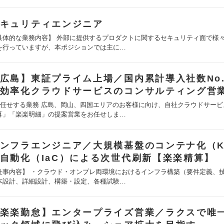
キュリティエンジニア
具体的な業務内容】 外部に提供するプロダクトに関するセキュリティ面で様
を行っていますが、本ポジションでは主に…
広島】東証プライム上場／国内累計導入社数No.
効率化クラウドサービスのコンサルティング営
お任せする業務 広島、岡山、四国エリアのお客様に向け、自社クラウドサービ
算」「楽楽明細」の提案営業をお任せしま…
ンフラエンジニア／大規模基盤のコンテナ化（K
自動化（IaC）による次世代刷新【楽楽精算】
仕事内容】 ・クラウド・オンプレ両環境におけるインフラ構築（要件定義、
本設計、詳細設計、構築・設定、各種試験…
楽楽勤怠】エンタープライズ営業／ラクスで唯一