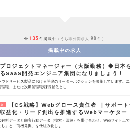
135
98
全
件掲載中
うち非公開求人
件
掲載中の求人
プロジェクトマネージャー（大阪勤務）◆日本
るSaaS開発エンジニア集団になりましょう！
ラウドサービス製品における開発のリーダーポジションを募集しています。エ
管理職、または次期管理職/課長補佐とし…
【CS戦略】Webグロース責任者 ｜サポー
EW
収益化・リード創出を推進するWebマーケター
eb解析データと顧客行動データ（検索・回遊）を掛け合わせ、Webサイト上
なし」と「商機発掘」を仕組み化しま…