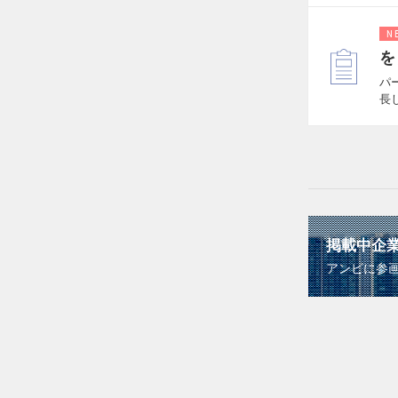
N
を
パ
長
掲載中企
アンビに参