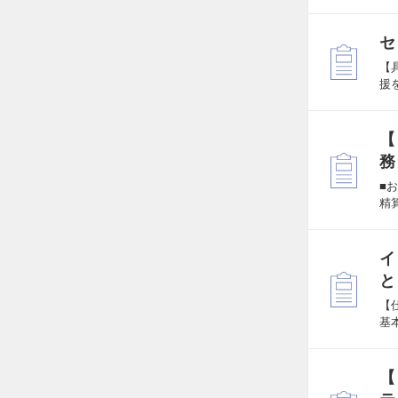
セ
【
援
【
務
■
精
イ
と
【
基
【