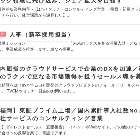
ック領域に飛び込み、シェア拡大を目指す
具体的な業務内容＞ (1)ハイタッチ・コンサルティング営業 ・役員・部長ク
ーチを行い、経営課題から逆算したD…
人事（新卒採用担当）
EW
 採用ミッション ￣￣￣￣￣￣￣￣￣￣ 「未来のラクスを創る活躍人財」とな
し、事業成長を推進します。単なる採用…
内屈指のクラウドサービスで企業のDXを加速／
のラクスで更なる市場獲得を担うセールス職を
楽精算をはじめとする自社開発のクラウドプロダクトのフィールドセールスを
す。 TVCMやセミナー経由のお問い合わ…
福岡】東証プライム上場／国内累計導入社数No.
社サービスのコンサルティング営業
１】ダイレクトセールス（直販担当） イベントやWebサイト、その他のメデ
問合せへの反響営業で、電話でアポイ…