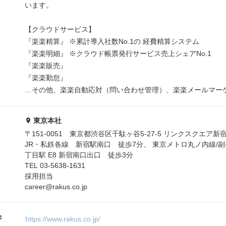
います。
【クラウドサービス】
『楽楽精算』 ※累計導入社数No.1の 経費精算システム
『楽楽明細』 ※クラウド帳票発行サービス売上シェアNo.1
『楽楽販売』
『楽楽勤怠』
…その他、楽楽自動応対（問い合わせ管理）、楽楽メールマー
東京本社
〒151-0051 東京都渋谷区千駄ヶ谷5-27-5 リンクスクエア新
JR・私鉄各線 新宿駅南口 徒歩7分、 東京メトロ丸ノ内線/
丁目駅 E8 新宿南口出口 徒歩3分
TEL 03-5638-1631
採用担当
career@rakus.co.jp
ジ
https://www.rakus.co.jp/