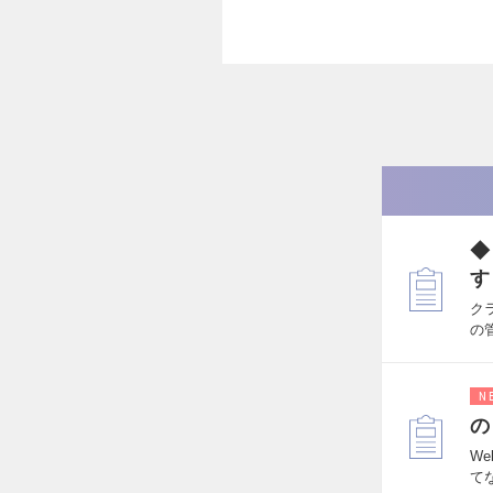
◆
す
ク
の
N
の
W
て