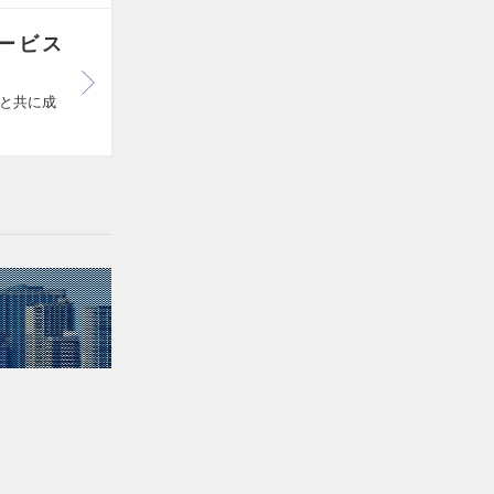
ービス
と共に成