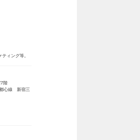
ケティング等。
宿7階
副都心線 新宿三