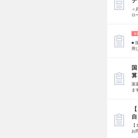
テ
＜
ロ
N
■
用
国
算
楽
ま
【
自
【
お