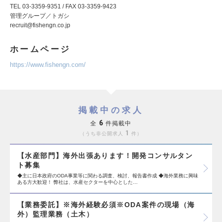
TEL 03-3359-9351 / FAX 03-3359-9423
管理グループ／トガシ
recruit@fishengn.co.jp
ホームページ
https://www.fishengn.com/
掲載中の求人
6
全
件掲載中
1
うち非公開求人
件
【水産部門】海外出張あります！開発コンサルタン
ト募集
◆主に日本政府のODA事業等に関わる調査、検討、報告書作成 ◆海外業務に興味
ある方大歓迎！ 弊社は、水産セクターを中心とした…
【業務委託】※海外経験必須※ODA案件の現場（海
外）監理業務（土木）