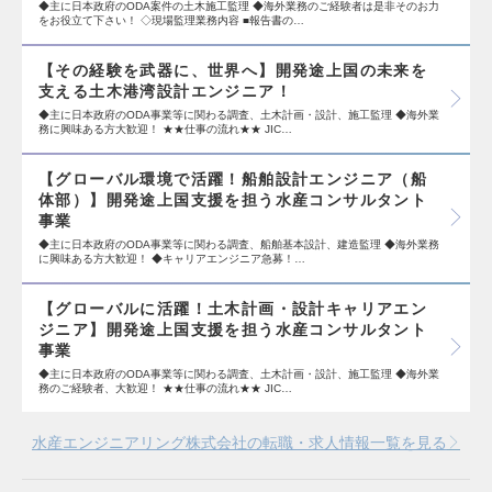
◆主に日本政府のODA案件の土木施工監理 ◆海外業務のご経験者は是非そのお力
をお役立て下さい！ ◇現場監理業務内容 ■報告書の…
【その経験を武器に、世界へ】開発途上国の未来を
支える土木港湾設計エンジニア！
◆主に日本政府のODA事業等に関わる調査、土木計画・設計、施工監理 ◆海外業
務に興味ある方大歓迎！ ★★仕事の流れ★★ JIC…
【グローバル環境で活躍！船舶設計エンジニア（船
体部）】開発途上国支援を担う水産コンサルタント
事業
◆主に日本政府のODA事業等に関わる調査、船舶基本設計、建造監理 ◆海外業務
に興味ある方大歓迎！ ◆キャリアエンジニア急募！…
【グローバルに活躍！土木計画・設計キャリアエン
ジニア】開発途上国支援を担う水産コンサルタント
事業
◆主に日本政府のODA事業等に関わる調査、土木計画・設計、施工監理 ◆海外業
務のご経験者、大歓迎！ ★★仕事の流れ★★ JIC…
水産エンジニアリング株式会社の転職・求人情報一覧を見る