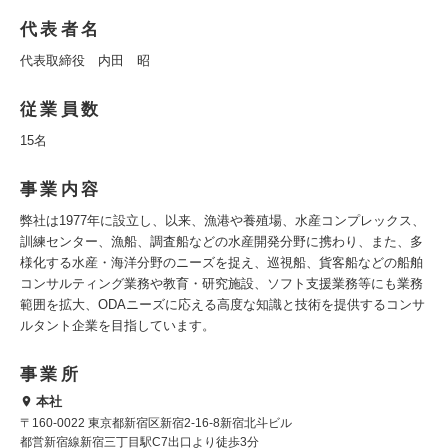
代表者名
代表取締役 内田 昭
従業員数
15名
事業内容
弊社は1977年に設立し、以来、漁港や養殖場、水産コンプレックス、
訓練センター、漁船、調査船などの水産開発分野に携わり、また、多
様化する水産・海洋分野のニーズを捉え、巡視船、貨客船などの船舶
コンサルティング業務や教育・研究施設、ソフト支援業務等にも業務
範囲を拡大、ODAニーズに応える高度な知識と技術を提供するコンサ
ルタント企業を目指しています。
事業所
本社
〒160-0022 東京都新宿区新宿2-16-8新宿北斗ビル
都営新宿線新宿三丁目駅C7出口より徒歩3分