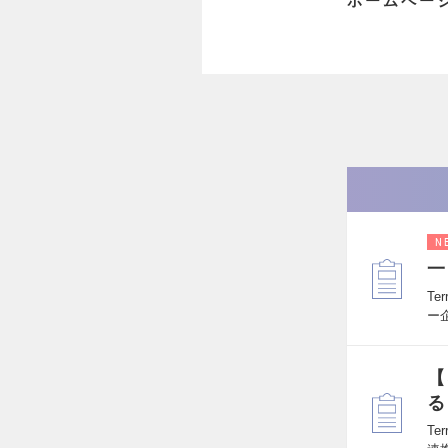
ホームペー
N
一
T
ー
【
る
T