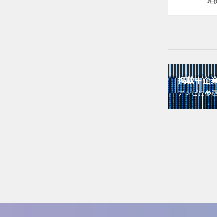
連
掲載中企
アンビに参