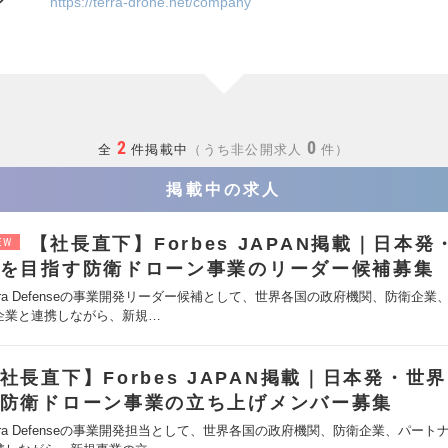
ジ
https://terra-drone.net/company
2
0
全
件掲載中
うち非公開求人
件
掲載中の求人
【社長直下】Forbes JAPAN掲載｜日本発
EW
を目指す防衛ドローン事業のリーダー候補募集
erra Defenseの事業開発リーダー候補として、世界各国の政府機関、防衛企業
企業と連携しながら、新規…
社長直下】Forbes JAPAN掲載｜日本発・世
防衛ドローン事業の立ち上げメンバー募集
erra Defenseの事業開発担当として、世界各国の政府機関、防衛企業、パート