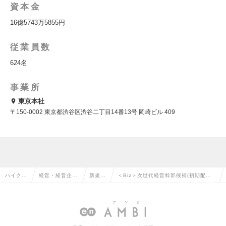
資本金
16億5743万5855円
従業員数
624名
事業所
東京本社
〒150-0002 東京都渋谷区渋谷二丁目14番13号 岡崎ビル 409
ハイクラ
経営・経営企
新規事
＜Biz＞次世代経営幹部候補(初期配属_
ス求人T
画・事業企画系
業の転
防衛事業開発_国内) ※ポテンシャル
OP
の転職
職
の求人情報