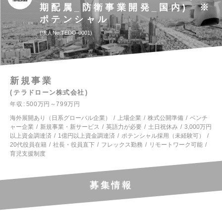
期配属_防衛事業開発_国内) ※
ポテンシャル
求人No.TEDO-0001
新規事業
テラドローン株式会社
年収
500万円～799万円
海外展開あり（日系グローバル企業）
上場企業
株式公開準備
ベンチ
ャー企業
新規事業・新サービス
英語力が必要
土日祝休み
3,000万円
以上資金調達済
1億円以上資金調達済
ポテンシャル採用（未経験可）
20代役員在籍
社長・役員直下
フレックス勤務
リモートワーク可能
育児支援制度
募集情報