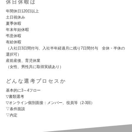
休日休暇は
年間休日120日以上
土日祝休み
夏季休暇
年末年始休暇
弔意休暇
有給休暇
（入社日3日間付与、入社半年経過月に残り7日間付与 全休・半休の
選択可）
産前産後、育児休業
（女性、男性共に取得実績あり）
どんな選考プロセスか
基本的に3～4フロー
▽書類選考
▽オンライン個別面接：メンバー、役員等（2-3回）
▽条件面談
▽内定