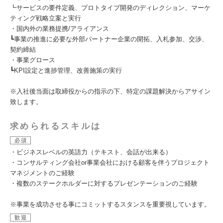
┗サービスの要件定義、プロトタイプ開発のディレクション、マーケ
ティング戦略立案と実行
・国内外の業務提携/アライアンス
┗事業の推進に必要な外部パートナー企業の開拓、入札参加、交渉、
契約締結
・事業グロース
┗KPI設定と進捗管理、改善施策の実行
※入社後当面は取締役からの指示の下、特定の課題解決からアサイン
致します。
求められるスキルは
必須
・ビジネスレベルの英語力（テキスト、会話が出来る）
・コンサルティング会社or事業会社における顧客を伴うプロジェクト
マネジメントのご経験
・複数のステークホルダーに対するプレゼンテーションのご経験
※事業を成功させる事にコミットするスタンスを重要視しています。
歓迎