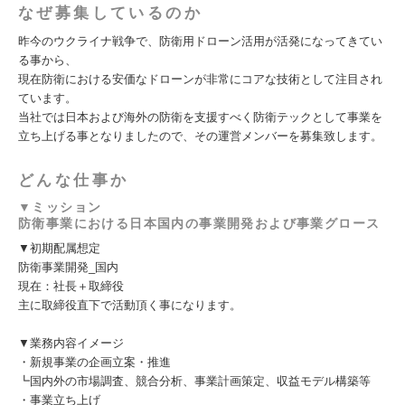
なぜ募集しているのか
昨今のウクライナ戦争で、防衛用ドローン活用が活発になってきてい
る事から、
現在防衛における安価なドローンが非常にコアな技術として注目され
ています。
当社では日本および海外の防衛を支援すべく防衛テックとして事業を
立ち上げる事となりましたので、その運営メンバーを募集致します。
どんな仕事か
▼ミッション
防衛事業における日本国内の事業開発および事業グロース
▼初期配属想定
防衛事業開発_国内
現在：社長＋取締役
主に取締役直下で活動頂く事になります。
▼業務内容イメージ
・新規事業の企画立案・推進
┗国内外の市場調査、競合分析、事業計画策定、収益モデル構築等
・事業立ち上げ