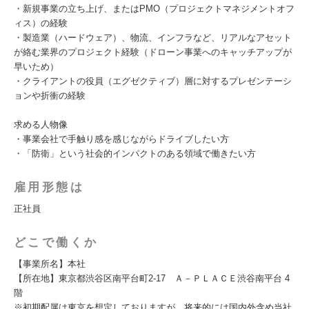
・新規事業の立ち上げ、またはPMO（プロジェクトマネジメントオフ
ィス）の経験
・製造業（ハードウェア）、物流、インフラなど、リアルなアセット
が絡む業界のプロジェクト経験（ドローン事業へのキャッチアップが
早いため）
・クライアントの役員（エグゼクティブ）層に対するプレゼンテーシ
ョンや折衝の経験
求める人物像
・事業会社で手触り感を感じながらドライブしたい方
・「防衛」という社会的インパクトのある領域で働きたい方
雇用形態は
正社員
どこで働くか
【事業所名】本社
【所在地】東京都渋谷区南平台町2-17 Ａ－ＰＬＡＣＥ渋谷南平台 4
階
※初期配属は東京を想定しておりますが、将来的には国内外含め当社