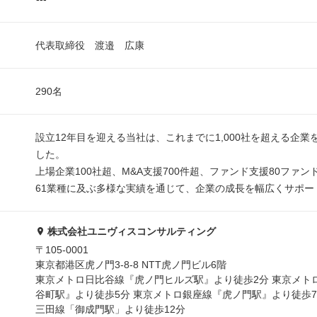
代表取締役 渡邉 広康
290名
設立12年目を迎える当社は、これまでに1,000社を超える企業
した。
上場企業100社超、M&A支援700件超、ファンド支援80ファン
61業種に及ぶ多様な実績を通じて、企業の成長を幅広くサポー
株式会社ユニヴィスコンサルティング
〒105-0001
東京都港区虎ノ門3-8-8 NTT虎ノ門ビル6階
東京メトロ⽇⽐⾕線『⻁ノ⾨ヒルズ駅』より徒歩2分 東京メト
⾕町駅』より徒歩5分 東京メトロ銀座線『⻁ノ⾨駅』より徒歩7
三⽥線「御成⾨駅」より徒歩12分