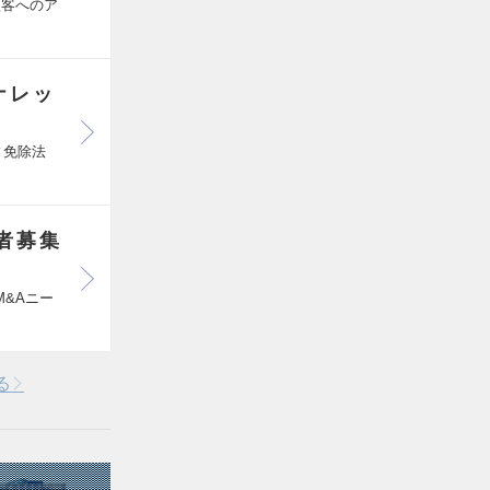
顧客へのア
ナレッ
ィ免除法
者募集
&Aニー
る