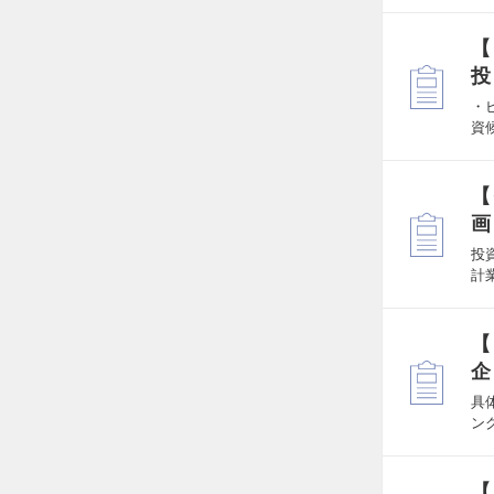
【
投
・
資
【
画
投
計
【
企
具
ン
【