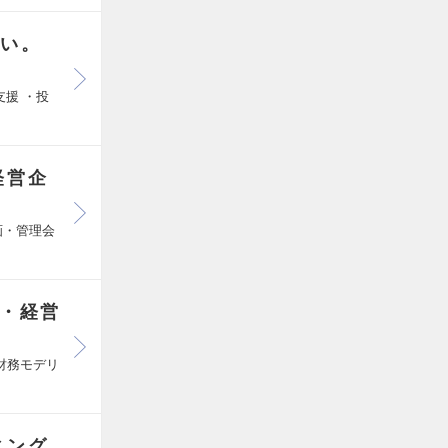
ない。
援 ・投
経営企
画・管理会
O・経営
財務モデリ
ィング