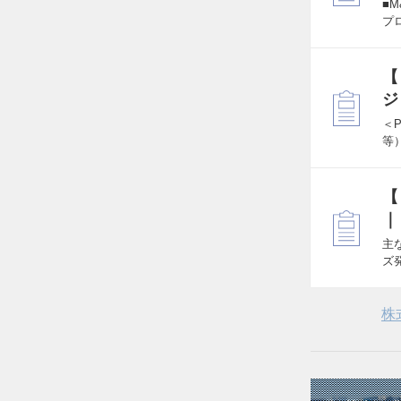
■
プ
【
ジ
＜
等
【
｜
主
ズ
株