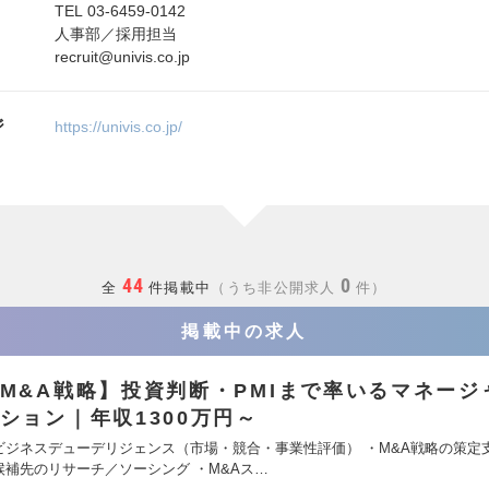
TEL 03-6459-0142
人事部／採用担当
recruit@univis.co.jp
ジ
https://univis.co.jp/
44
0
全
件掲載中
うち非公開求人
件
掲載中の求人
M&A戦略】投資判断・PMIまで率いるマネージ
ション｜年収1300万円～
ビジネスデューデリジェンス（市場・競合・事業性評価） ・M&A戦略の策定支
候補先のリサーチ／ソーシング ・M&Aス…