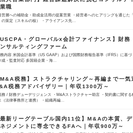
業職
経営層への補助金・助成金活用の提案営業 ・経営者へのヒアリングを通じた
」の策定（スキルの核） ・アライアンス先…
USCPA・グローバルx会計ファイナンス】財務
ンサルティングファーム
職務内容 米国会計基準（US GAAP）および国際財務報告基準（IFRS）に基
作成・監査対応 多国籍企業・海…
M&A税務】ストラクチャリング～再編まで一気
&A税務アドバイザリー｜年収1300万～
税務 / 財務デューデリジェンス ・M&Aストラクチャー助言 ・契約書に関す
ス（法律事務所と連携） ・組織再編…
最新リーグテーブル国内11位】M&Aの本質、
ネジメントに専念できるFAへ｜年収900万～