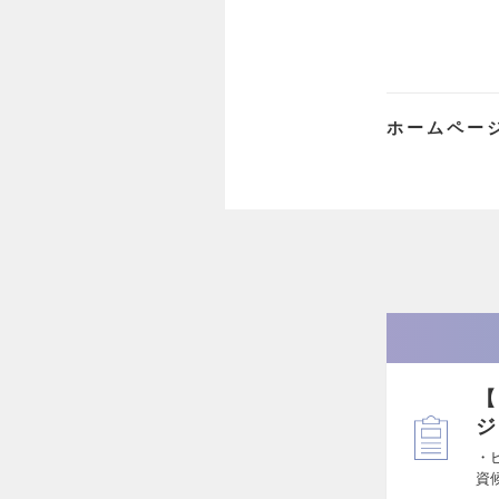
ホームペー
【
ジ
・
資