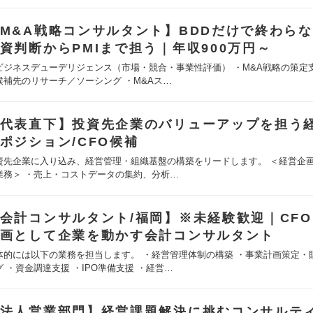
M&A戦略コンサルタント】BDDだけで終わら
資判断からPMIまで担う｜年収900万円～
ビジネスデューデリジェンス（市場・競合・事業性評価） ・M&A戦略の策定支
候補先のリサーチ／ソーシング ・M&Aス…
代表直下】投資先企業のバリューアップを担う
ポジション/CFO候補
資先企業に入り込み、経営管理・組織基盤の構築をリードします。 ＜経営企
業務＞ ・売上・コストデータの集約、分析…
会計コンサルタント/福岡】※未経験歓迎｜CF
画として企業を動かす会計コンサルタント
体的には以下の業務を担当します。 ・経営管理体制の構築 ・事業計画策定・
グ ・資金調達支援 ・IPO準備支援 ・経営…
法人営業部門】経営課題解決に挑むコンサルテ