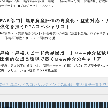
M&A戦略の立案、候補企業の調査・選定 （業界動向分析、市場調査、新規
ローチ含む） ■プロジェクトマネジメン…
FAS部門】無形資産評価の高度化・監査対応・
強化を担うPPAスペシャリスト
PPA実務＞ ・無形資産の識別・評価モデルの構築（超過収益法、ロイヤリテ
） ・取得原価配分（PPA）に関連する財…
昇給・昇格スピード業界屈指！】M&A仲介経験
圧倒的な成長環境で築くM&A仲介のキャリア
な業務内容は以下の通りです。 譲渡オーナーの開拓、相談対応 譲受企業へのM
発掘・ソリューション提案 M＆A対象企業…
式会社ユニヴィスコンサルティングの転職・求人情報一覧を見