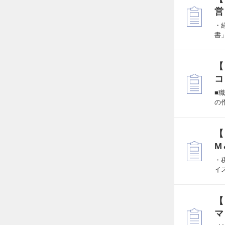
営
・
書
【
コ
■
の
【
M
・
イ
【
マ