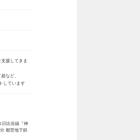
を支援してきま
ド超など、
トしています
ロ⽇⽐⾕線『神
分 都営地下鉄