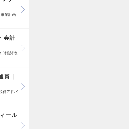
「事業計画
・会計
づく財務諸表
通貫｜
る税務アドバ
ディール