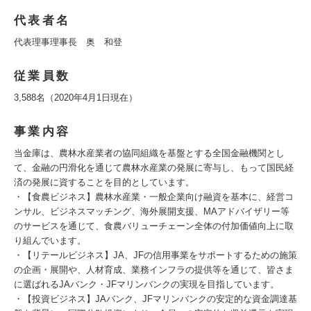
代表者名
代表理事理事長 奥 和登
従業員数
3,588名（2020年4月1日現在）
事業内容
当金庫は、農林水産業者の協同組織を基盤とする全国金融機関とし
て、金融の円滑化を通じて農林水産業の発展に寄与し、もって国民経
済の発展に資することを目的としています。
・【食農ビジネス】農林水産業・一般企業向け融資を基本に、経営コ
ンサル、ビジネスマッチング、海外展開支援、MAアドバイザリー等
のサービスを通じて、食農バリューチェーン全体の付加価値向上に取
り組んでいます。
・【リテールビジネス】JA、JFの信用事業をサポートするための施策
の企画・展開や、人材育成、業務インフラの提供等を通じて、皆さま
に選ばれるJAバンク・JFマリンバンクの実現を目指しています。
・【投資ビジネス】JAバンク、JFマリンバンクの安定的な資金調達基