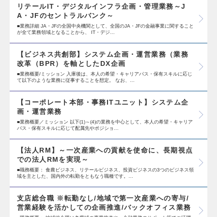
リテールIT・デジタルインフラ企画・管理業務～J
A・JFのセントラルバンク～
■業務詳細 JA・JFの全国中央機関として、全国のJA・JFの金融事業に関すること
が全て業務領域となることから、 IT・デジ…
【ビジネス共創部】システム企画・運営業務（業務
改革（BPR）を軸としたDX企画
■業務概要/ミッション 入庫後は、本人の希望・キャリアパス・保有スキルに応じ
て以下のような業務に従事することを想定。 なお、…
【コーポレート本部・事務ITユニット】システム企
画・運営業務
■業務概要／ミッション 以下(1)～(4)の業務を中心として、本人の希望・キャリア
パス・保有スキルに応じて配属先やポジショ…
【法人RM】～一次産業への貢献を使命に、長期視点
での法人RMを実現～
■職務概要： 食農ビジネス、リテールビジネス、投資ビジネスの3つのビジネス領
域を主とした、国内外の転勤をともなう職種です。…
支店総合職 ※転勤なし/地域で第一次産業への寄与/
営業経験を活かしての企画推進/バックオフィス業務