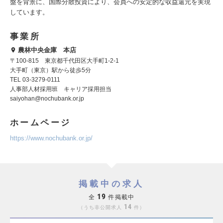
盤を背景に、国際分散投資により、会員への安定的な収益還元を実現
しています。
事業所
農林中央金庫 本店
〒100-815 東京都千代田区大手町1-2-1
大手町（東京）駅から徒歩5分
TEL 03-3279-0111
人事部人材採用班 キャリア採用担当
saiyohan@nochubank.or.jp
ホームページ
https://www.nochubank.or.jp/
掲載中の求人
19
全
件掲載中
14
うち非公開求人
件