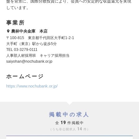
盤を背景に、国際分散投資により、会員への安定的な収益還元を実現
しています。
事業所
農林中央金庫 本店
〒100-815 東京都千代田区大手町1-2-1
大手町（東京）駅から徒歩5分
TEL 03-3279-0111
人事部人材採用班 キャリア採用担当
saiyohan@nochubank.or.jp
ホームページ
https://www.nochubank.or.jp/
掲載中の求人
19
全
件掲載中
14
うち非公開求人
件