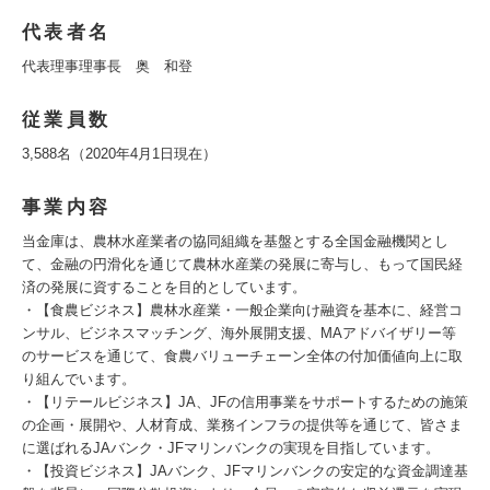
代表者名
代表理事理事長 奥 和登
従業員数
3,588名（2020年4月1日現在）
事業内容
当金庫は、農林水産業者の協同組織を基盤とする全国金融機関とし
て、金融の円滑化を通じて農林水産業の発展に寄与し、もって国民経
済の発展に資することを目的としています。
・【食農ビジネス】農林水産業・一般企業向け融資を基本に、経営コ
ンサル、ビジネスマッチング、海外展開支援、MAアドバイザリー等
のサービスを通じて、食農バリューチェーン全体の付加価値向上に取
り組んでいます。
・【リテールビジネス】JA、JFの信用事業をサポートするための施策
の企画・展開や、人材育成、業務インフラの提供等を通じて、皆さま
に選ばれるJAバンク・JFマリンバンクの実現を目指しています。
・【投資ビジネス】JAバンク、JFマリンバンクの安定的な資金調達基