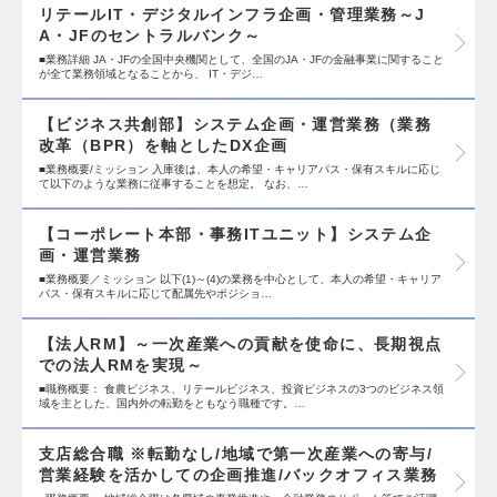
リテールIT・デジタルインフラ企画・管理業務～J
A・JFのセントラルバンク～
■業務詳細 JA・JFの全国中央機関として、全国のJA・JFの金融事業に関すること
が全て業務領域となることから、 IT・デジ…
【ビジネス共創部】システム企画・運営業務（業務
改革（BPR）を軸としたDX企画
■業務概要/ミッション 入庫後は、本人の希望・キャリアパス・保有スキルに応じ
て以下のような業務に従事することを想定。 なお、…
【コーポレート本部・事務ITユニット】システム企
画・運営業務
■業務概要／ミッション 以下(1)～(4)の業務を中心として、本人の希望・キャリア
パス・保有スキルに応じて配属先やポジショ…
【法人RM】～一次産業への貢献を使命に、長期視点
での法人RMを実現～
■職務概要： 食農ビジネス、リテールビジネス、投資ビジネスの3つのビジネス領
域を主とした、国内外の転勤をともなう職種です。…
支店総合職 ※転勤なし/地域で第一次産業への寄与/
営業経験を活かしての企画推進/バックオフィス業務