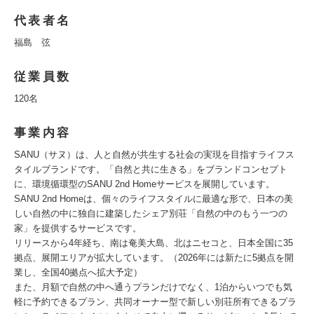
代表者名
福島 弦
従業員数
120名
事業内容
SANU（サヌ）は、人と自然が共生する社会の実現を目指すライフス
タイルブランドです。「自然と共に生きる」をブランドコンセプト
に、環境循環型のSANU 2nd Homeサービスを展開しています。
SANU 2nd Homeは、個々のライフスタイルに最適な形で、日本の美
しい自然の中に独自に建築したシェア別荘「自然の中のもう一つの
家」を提供するサービスです。
リリースから4年経ち、南は奄美大島、北はニセコと、日本全国に35
拠点、展開エリアが拡大しています。（2026年には新たに5拠点を開
業し、全国40拠点へ拡大予定）
また、月額で自然の中へ通うプランだけでなく、1泊からいつでも気
軽に予約できるプラン、共同オーナー型で新しい別荘所有できるプラ