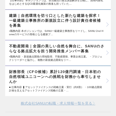
【仕事内容】 本ポジションでは、担当拠点の運営課題解決を主軸に、清掃内製化
をはじめとするQCD最適化施策の推進も担っていた…
建築｜自然環境を切り口とした新たな建築を探求！
一級建築士事務所の新規設立に伴う設計責任者候補
を募集
▪️職務内容 本ポジションでは、SANU一級建築士事務所をリードし、SANU 2nd H
omeのサービスの骨格となる建築プ…
不動産開発｜全国の美しい自然を舞台に、SANUのさ
らなる拠点拡大を担う開発推進メンバー募集
▪️職務内容 ・新規拠点開発の用地取得、不動産開発、事業企画立案。 ・プロジェ
クトリーダーと協力し、複数の新規拠点開発をリー…
財務部長（CFO候補）累計120億円調達・日本初の
自然領域ユニコーンへの挑戦を財務から牽引しませ
んか
■ 仕事内容 ▍アセットファイナンスの戦略立案・実行（約6割） ・100拠点開発
計画を支えるアセットファイナンス戦略の立案・…
株式会社SANUの転職・求人情報一覧を見る