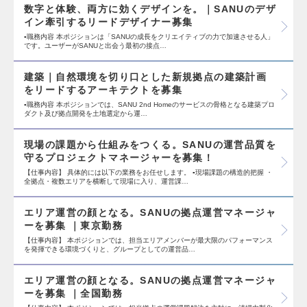
数字と体験、両方に効くデザインを。｜SANUのデザ
イン牽引するリードデザイナー募集
▪️職務内容 本ポジションは「SANUの成長をクリエイティブの力で加速させる人」
です。ユーザーがSANUと出会う最初の接点…
建築｜自然環境を切り口とした新規拠点の建築計画
をリードするアーキテクトを募集
▪️職務内容 本ポジションでは、SANU 2nd Homeのサービスの骨格となる建築プロ
ダクト及び拠点開発を土地選定から運…
現場の課題から仕組みをつくる。SANUの運営品質を
守るプロジェクトマネージャーを募集！
【仕事内容】 具体的には以下の業務をお任せします。 ▪️現場課題の構造的把握 ・
全拠点・複数エリアを横断して現場に入り、運営課…
エリア運営の顔となる。SANUの拠点運営マネージャ
ーを募集 ｜東京勤務
【仕事内容】 本ポジションでは、担当エリアメンバーが最大限のパフォーマンス
を発揮できる環境づくりと、グループとしての運営品…
エリア運営の顔となる。SANUの拠点運営マネージャ
ーを募集 ｜全国勤務