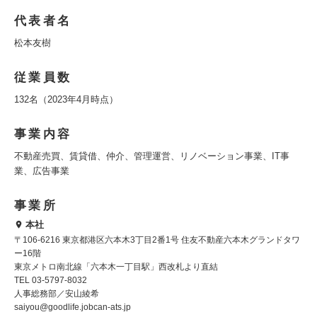
代表者名
松本友樹
従業員数
132名（2023年4月時点）
事業内容
不動産売買、賃貸借、仲介、管理運営、リノベーション事業、IT事
業、広告事業
事業所
本社
〒106-6216 東京都港区六本木3丁目2番1号 住友不動産六本木グランドタワ
ー16階
東京メトロ南北線「六本木一丁目駅」西改札より直結
TEL 03-5797-8032
人事総務部／安山綾希
saiyou@goodlife.jobcan-ats.jp