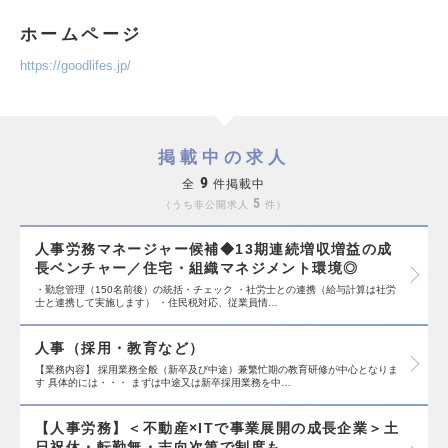
ホームページ
https://goodlifes.jp/
掲載中の求人
9
全
件掲載中
5
うち非公開求人
件
人事労務マネージャー候補◆13期連続増収増益の成
長ベンチャー／住宅・組織マネジメント環境◎
・勤怠管理（150名前後）の統括・チェック ・社労士との連携（給与計算は社労
士と連携して実施します） ・住民税対応、従業員情…
人事（採用・教育など）
【業務内容】 採用業務全般（新卒及び中途）兼繁忙期の教育研修が中心となりま
す 具体的には・・・ まずは中途又は新卒採用業務を中…
【人事労務】＜不動産×ITで事業展開の成長企業＞土
日祝休・転勤無・志向次第で制度も