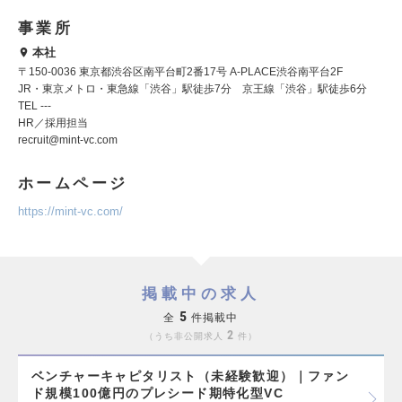
事業所
本社
〒150-0036 東京都渋谷区南平台町2番17号 A-PLACE渋谷南平台2F
JR・東京メトロ・東急線「渋谷」駅徒歩7分 京王線「渋谷」駅徒歩6分
TEL ---
HR／採用担当
recruit@mint-vc.com
ホームページ
https://mint-vc.com/
掲載中の求人
5
全
件掲載中
2
うち非公開求人
件
ベンチャーキャピタリスト（未経験歓迎）｜ファン
ド規模100億円のプレシード期特化型VC