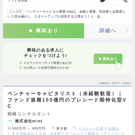
ァンド管理業…
ベンチャーキャピタル事業 mintは、金融と事業、投資家と起業家と
会社概要
いう境を融かし、スタートアップが成長する土壌をつくり、起…
興味あり
詳細へ
興味のある求人に
チェックをつけよう!
興味あり
スカウトのマッチング精度があがる!
その求人への合格可能性がわかる!
掲載期間
26/07/27～26/08/09
ベンチャーキャピタリスト（未経験歓迎）｜
ファンド規模100億円のプレシード期特化型V
C
戦略コンサルタント
株式会社mint
500万円 ～ 999万円
東京都
ベンチャー企業
転勤な
し
土日祝休み
社長・役員直下
フレックス勤務
リモートワーク