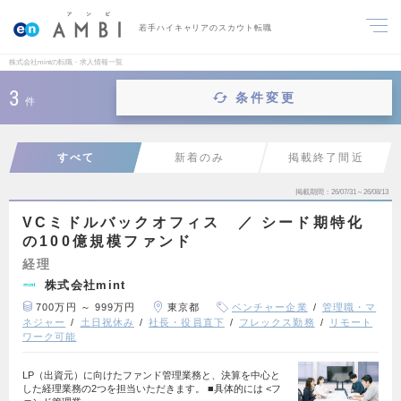
若手ハイキャリアのスカウト転職
株式会社mintの転職・求人情報一覧
3
条件変更
件
すべて
新着のみ
掲載終了間近
掲載期間
26/07/31～26/08/13
VCミドルバックオフィス ／ シード期特化
の100億規模ファンド
経理
株式会社mint
700万円 ～ 999万円
東京都
ベンチャー企業
管理職・マ
ネジャー
土日祝休み
社長・役員直下
フレックス勤務
リモート
ワーク可能
LP（出資元）に向けたファンド管理業務と、決算を中心と
した経理業務の2つを担当いただきます。 ■具体的には <フ