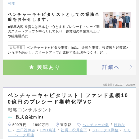
可能
ベンチャーキャピタリストとしての業務全
般をお任せします。
■業務内容 投資先は日本を中心とするプレシード・シード期
のスタートアップを中心としており、創業期の事業立ち上げ
や組織構築に…
ベンチャーキャピタル事業 mintは、金融と事業、投資家と起業家と
会社概要
いう境を融かし、スタートアップが成長する土壌をつくり、起…
興味あり
詳細へ
掲載期間
26/07/27～26/08/09
ベンチャーキャピタリスト｜ファンド規模10
0億円のプレシード期特化型VC
戦略コンサルタント
株式会社mint
500万円 ～ 1999万円
東京都
ベンチャー企業
転勤な
し
土日祝休み
CxO候補
社長・役員直下
フレックス勤務
リモ
ートワーク可能