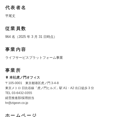
代表者名
平尾丈
従業員数
964 名（2025 年 3 月 31 日時点）
事業内容
ライフサービスプラットフォーム事業
事業所
本社虎ノ門オフィス
〒105-0001 東京都港区虎ノ門 3-4-8
東京メトロ 日比谷線「虎ノ門ヒルズ」駅 A1・A2 出口徒歩 3 分
TEL 03-6432-0355
経営推進部/採用担当
hr@zigexn.co.jp
ホームページ