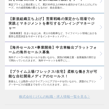
東証プライム上場企業として、累計30件以上のM&Aを成功させてきたじげんグル
ープ。その成長戦略の要となるのが、統合直後の…
【新規組織立ち上げ】営業戦略の策定から現場での
実践とマネジメントを牽引するプレイングマネージ
ャー
【募集概要】 住まいをはじめ、求人や自動車など、ライフイベント領域における
最良な意思決定をサポートするインターネットメディ…
【海外セールス×事業開発】中古車輸出プラットフォ
ームの海外セールス募集
海外ディーラー向けセールスを担いながら、国別の戦略立案・改善施策の実行ま
で関わっていただきます。 海外マーケットを相手にし…
【プライム上場/フレックス/在宅】柔軟な働き方が可
能な自社開発メディアのセールス！
新規もしくは既存へのクライアントにアプローチを行いながら、課題のヒアリン
グ～サービスの提案までを行っていただきます。 また…
株式会社じげんの転職・求人情報一覧を見る