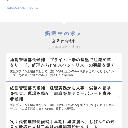
https://zigexn.co.jp/
掲載中の求人
8
全
件掲載中
2
うち非公開求人
件
経営管理部長候補｜プライム上場の基盤で組織変革
をリード。経理からPMIスペシャリストの実績を築く
東証プライム上場企業として、累計30件以上のM&Aを成功させてきたじげんグル
ープ。その成長戦略の核心は、買収した企業のポ…
経営管理部長候補｜経理実務から人事・労務へ管掌
を拡大。現場を動かし組織を創るコーポレート責任
者候補
東証プライム上場企業として、累計30件以上のM&Aを成功させてきたじげんグル
ープ。その成長戦略を支えるのは、買収先の現場…
次世代管理部長候補｜早期に経営層へ。じげんGの知
見を武器に人材子会社の組織再設計をリード