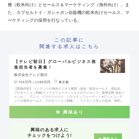
務（欧米向け）とセールス＆マーケティング（海外向け）。ま
た、カプセルトイ・ガシャポン自販機の欧米向けセールス、マ
ーケティングの採用を行なっている。
この記事に
関連する求人はこちら
【テレビ朝日】グローバルビジネス推
進担当者を募集！
株式会社テレビ朝日
700万円～1199万円
東京都
【業務内容】 コンテンツの海外ビジネス展開（放送・配信セールス、商品化、
プロモーション戦略/リメイクフォーマットなどのライセンス）業務全般 強化ジ
ャンル： アニメ、ドラマリメイク、バラエティフォーマット ●アニメコンテ
ンツの海外セールス、プロモーション戦略 ・ライセンス先との交渉、契約 *
ライセンス先の開拓含む ・権利者/製作委員会との交渉・契約 ・海外コン
テンツマーケットなどへの出張、出展、商談に関わる諸業務 ●ドラマリメイ
興味あり
ク、バラエティフォーマット ・ライセンス先、共同開発パートナーとの交
渉、契約 *パートナー先の開拓含む ・権利者との交渉・契約 ・海外コン
テンツマーケットなどへの出張、出展、商談に関わる諸業務
興味のある求人に
チェックをつけよう!
興味あり