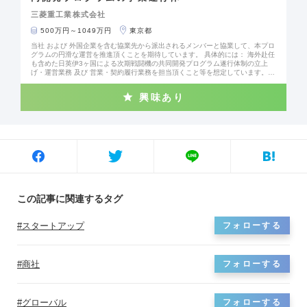
三菱重工業株式会社
500万円～1049万円
東京都
当社 および 外国企業を含む協業先から派出されるメンバーと協業して、本プロ
グラムの円滑な運営を推進頂くことを期待しています。 具体的には： 海外赴任
も含めた日英伊3ヶ国による次期戦闘機の共同開発プログラム遂行体制の立上
げ・運営業務 及び 営業・契約履行業務を担当頂くこと等を想定しています。
期待する役割： 当社 および 外国企業を含む協業先から派出されるメンバーと
協業して、本プログラムの円滑な運営を推進頂くことを期待しています。 キャ
興味あり
リアパス： 入社後、海外赴任のチャンスも大いにあり、グローバルな業務経験
を積むことが可能です。 研修体制（OJT体制）： 入社後数日間は事業部の座学
研修を行っていただき、部門に配属後はチームリーダーの下で一連の業務を習
得いただきます。 業務の魅力： 本プログラムは我が国にとって過去に例を見な
い大規模な国際共同開発プログラムであり、このような千載一遇の機会に携わ
る業務を通じ、海外赴任等も含めた多くの貴重な経験が得られる場であること
を確信しております。 グループ・チームについて： 2022年末、日英伊政府に
よる次期戦闘機の共同開発GCAPプログラムが発表され、2025年6月には同プ
ログラムを推進するための3か国による共同企業体 Edgewing社（本社：英国）
が設立されました。 我々の部署は、本プログラム遂行体制の立上げ及び運営の
ために設立された部署です。
この記事に関連するタグ
スタートアップ
フォローする
商社
フォローする
グローバル
フォローする