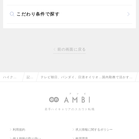
こだわり条件で探す
前の画面に戻る
ハイクラ
記事
テレビ朝日、バンダイ、日清オイリオ…国内勤務で活かす英
ス求人TO
一覧
語力｜国際業務・海外とのやり取りがある求人特集
P
若手ハイキャリアのスカウト転職
利用規約
求人情報に関するポリシー
個人情報の取り扱い
推奨環境