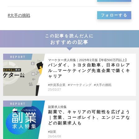
大手の挑戦
フォローする
この記事を読んだ人に
おすすめの記事
REPORT
マーケター求人特集｜2025年2月版【年収500万円以上】
バンダイ、トヨタ自動車、日本ロレア
ル…マーケティング先進企業で築くキ
ャリア
外資系企業
マーケティング
大手の挑戦
25/02/27
REPORT
副業求人特集
副業で、キャリアの可能性を広げよう
｜営業、コーポレイト、エンジニアな
どの副業求人も
副業
26/04/08