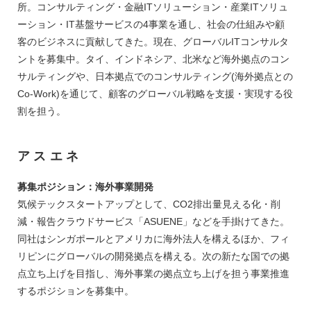
所。コンサルティング・金融ITソリューション・産業ITソリュ
ーション・IT基盤サービスの4事業を通し、社会の仕組みや顧
客のビジネスに貢献してきた。現在、グローバルITコンサルタ
ントを募集中。タイ、インドネシア、北米など海外拠点のコン
サルティングや、日本拠点でのコンサルティング(海外拠点との
Co-Work)を通じて、顧客のグローバル戦略を支援・実現する役
割を担う。
アスエネ
募集ポジション：海外事業開発
気候テックスタートアップとして、CO2排出量見える化・削
減・報告クラウドサービス「ASUENE」などを手掛けてきた。
同社はシンガポールとアメリカに海外法人を構えるほか、フィ
リピンにグローバルの開発拠点を構える。次の新たな国での拠
点立ち上げを目指し、海外事業の拠点立ち上げを担う事業推進
するポジションを募集中。