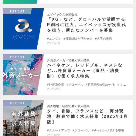
REPORT
エイベックス株式会社
「XG」など、グローバルで活躍するI
P創出に注力。エイベックスが次世代
を担う、新たなメンバーを募集
エンタメ
営業経験が活かせる
大手の挑戦
25/02/10
REPORT
外資系メーカーで働く求人特集
ハイネケン、レッドブル、ネスレな
ど...外資系メーカー（食品・消費
財）で働く求人特集
外資系企業
グローバル
営業経験が活かせる
マーケ
ティング
25/02/25
REPORT
海外現地・駐在で働く求人特集
タイ、香港、フランスなど...海外現
地・駐在で働く求人特集【2025年1月
版】
スタートアップ
グローバル
チャレンジできる環境
25/01/29