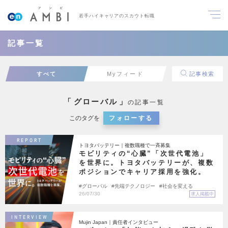
若手ハイキャリアのスカウト転職
記事一覧
すべて
Myフィード
記事検索
「
グローバル
」
の記事一覧
このタグを
フォローする
REPORT
トヨタバッテリー｜複数職種で一斉募集
モビリティの“心臓”「次世代電池」
を世界に。トヨタバッテリーが、複数
ポジションでキャリア採用を強化。
グローバル
先端テクノロジー
社会を変える
26/07/30
求人掲載中
INTERVIEW
Mujin Japan｜責任者インタビュー