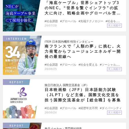
「海底ケーブル」世界シェアトップ3
のNEC。“世界を繋ぐインフラ”の拡
大に向け、戦略企画やグローバル営業
など、複数ポジションを一斉公募。
社会課題
グローバル
先端テクノロジー
社会を変え
る
大手の挑戦
ソーシャルインパクト企業
26/07/29
求人掲載中
INTERVIEW
ITER 日本国内機関 特別インタビュー
南フランスで「人類の夢」に挑む。火
力発電からフュージョンエネルギー開
発の最前線へ
社会課題
グローバル
社会を変える
ソーシャルイン
パクト企業
34歳で転職
26/06/25
求人掲載中
REPORT
独立行政法人 国際交流基金（JF）
日本映画祭（JFF）日本語能力試験
（JLPT）など主催。国際文化交流を
担う国際交流基金が【総合職】を募集
社会課題
グローバル
経歴年次不問
ダイバーシティ
26/06/24
求人掲載中
REPORT
食品メーカー・専門商社特集