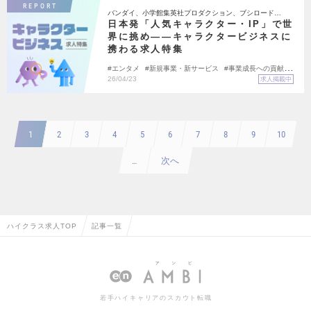
REPORT
バンダイ、小学館集英社プロダクション、ブシロード…
日本発「人気キャラクター・IP」で世
界に挑め――キャラクタービジネスに
携わる求人特集
エンタメ
新規事業・新サービス
事業成長への貢献
グローバル
チャレンジできる環境
26/04/23
求人掲載中
1
2
3
4
5
6
7
8
9
10
次へ
…
ハイクラス求人TOP
記事一覧
若手ハイキャリアのスカウト転職