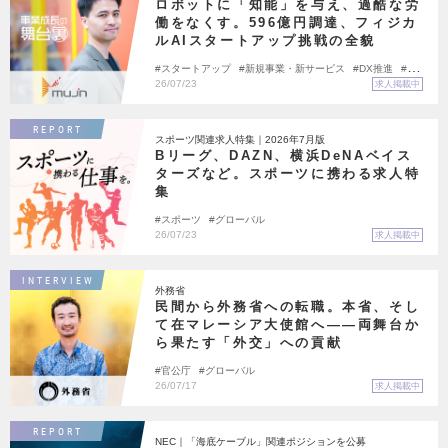
ロボットに「知能」を与え、過酷な労
働をなくす。596億円調達、フィジカ
ルAIスタートアップ挑戦の全貌
スタートアップ
新規事業・新サービス
DX推進
社
会課題
グローバル
ロボティクス
26/07/23
求人掲載中
REPORT
スポーツ関連求人特集｜2026年7月版
Bリーグ、DAZN、横浜DeNAベイス
ターズなど。スポーツに携わる求人特
集
スポーツ
グローバル
26/07/23
求人掲載中
INTERVIEW
外務省
民間から外務省への転職。本省、そし
て在マレーシア大使館へ――両舞台か
ら果たす「外交」への貢献
官公庁
グローバル
26/07/17
求人掲載中
REPORT
NEC｜「海底ケーブル」関連ポジションを公募