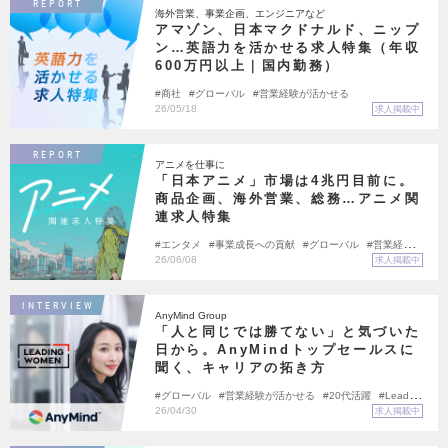
REPORT
海外営業、事業企画、エンジニアなど
アマゾン、日本マクドナルド、ニップ
ン…英語力を活かせる求人特集（年収
600万円以上｜国内勤務）
商社
グローバル
営業経験が活かせる
26/05/18
求人掲載中
REPORT
アニメを仕事に
「日本アニメ」市場は4兆円目前に。
商品企画、海外営業、総務…アニメ関
連求人特集
エンタメ
事業成長への貢献
グローバル
営業経験が
活かせる
26/06/08
求人掲載中
INTERVIEW
AnyMind Group
「人と同じでは勝てない」と気づいた
日から。AnyMindトップセールスに
聞く、キャリアの拓き方
グローバル
営業経験が活かせる
20代活躍
Leadin
g Women
26/04/30
求人掲載中