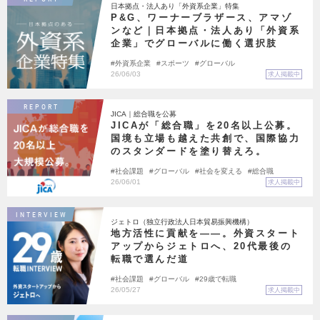
日本拠点・法人あり「外資系企業」特集
P&G、ワーナーブラザース、アマゾ
ンなど｜日本拠点・法人あり「外資系
企業」でグローバルに働く選択肢
外資系企業
スポーツ
グローバル
26/06/03
求人掲載中
REPORT
JICA｜総合職を公募
JICAが「総合職」を20名以上公募。
国境も立場も越えた共創で、国際協力
のスタンダードを塗り替えろ。
社会課題
グローバル
社会を変える
総合職
26/06/01
求人掲載中
INTERVIEW
ジェトロ（独立行政法人日本貿易振興機構）
地方活性に貢献を――。外資スタート
アップからジェトロへ、20代最後の
転職で選んだ道
社会課題
グローバル
29歳で転職
26/05/27
求人掲載中