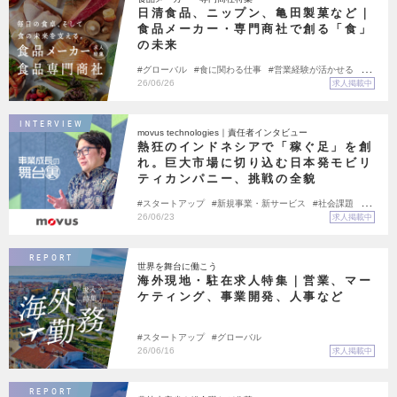
日清食品、ニップン、亀田製菓など｜
食品メーカー・専門商社で創る「食」
の未来
グローバル
食に関わる仕事
営業経験が活かせる
マ
ーケティング
企画
26/06/26
求人掲載中
INTERVIEW
movus technologies｜責任者インタビュー
熱狂のインドネシアで「稼ぐ足」を創
れ。巨大市場に切り込む日本発モビリ
ティカンパニー、挑戦の全貌
スタートアップ
新規事業・新サービス
社会課題
グ
ローバル
チャレンジできる環境
26/06/23
求人掲載中
REPORT
世界を舞台に働こう
海外現地・駐在求人特集｜営業、マー
ケティング、事業開発、人事など
スタートアップ
グローバル
26/06/16
求人掲載中
REPORT