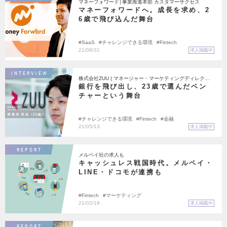
マネーフォワード│事業推進本部 カスタマーサクセス
マネーフォワードへ。成長を求め、2
6歳で飛び込んだ舞台
SaaS
チャレンジできる環境
Fintech
21/08/31
求人掲載中
INTERVIEW
株式会社ZUU | マネージャー・マーケティングディレクタ
ー
銀行を飛び出し、23歳で選んだベン
チャーという舞台
チャレンジできる環境
Fintech
金融
21/05/13
求人掲載中
REPORT
メルペイ社の求人も
キャッシュレス戦国時代。メルペイ・
LINE・ドコモが連携も
Fintech
マーケティング
21/02/19
求人掲載中
REPORT