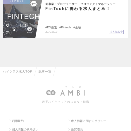
REPORT
新事業・プロデューサー・プロジェクトマネージャー・エ
ンジニア
FinTechに携わる求人まとめ！
DX推進
Fintech
金融
21/02/19
求人掲載中
ハイクラス求人TOP
記事一覧
若手ハイキャリアのスカウト転職
利用規約
求人情報に関するポリシー
個人情報の取り扱い
推奨環境