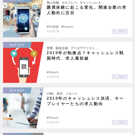
無人店舗、セルフレジ、キャッシュレス…
購買体験に起こる変化。関連企業の求
人動向に注目
DX推進
Fintech
21/02/18
求人掲載中
REPORT
営業、販促企画、データアナリスト…
2019年が転換点？キャッシュレス戦
国時代、求人最前線
Fintech
21/02/18
求人掲載中
REPORT
LINE、楽天、メルペイ
2019年のキャッシュレス決済、キー
プレイヤーたちの求人動向
Fintech
21/02/18
求人掲載中