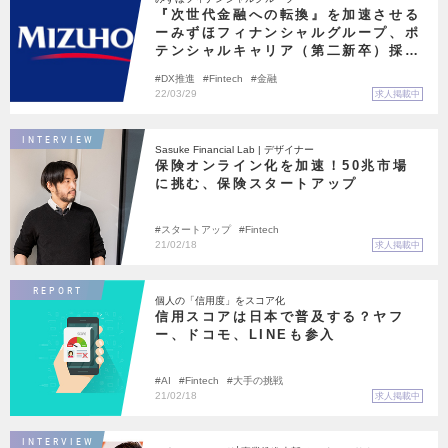
『次世代金融への転換』を加速させる
ーみずほフィナンシャルグループ、ポ
テンシャルキャリア（第二新卒）採用
を強化
DX推進
Fintech
金融
22/03/29
求人掲載中
INTERVIEW
Sasuke Financial Lab | デザイナー
保険オンライン化を加速！50兆市場
に挑む、保険スタートアップ
スタートアップ
Fintech
21/02/18
求人掲載中
REPORT
個人の「信用度」をスコア化
信用スコアは日本で普及する？ヤフ
ー、ドコモ、LINEも参入
AI
Fintech
大手の挑戦
21/02/18
求人掲載中
INTERVIEW