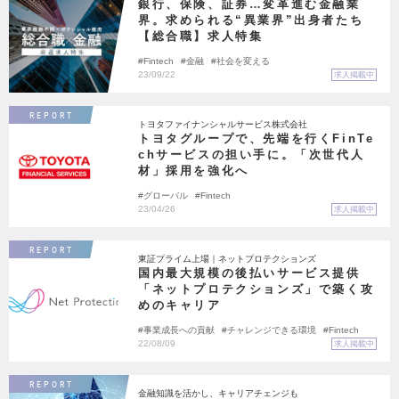
銀行、保険、証券…変革進む金融業
界。求められる“異業界”出身者たち
【総合職】求人特集
Fintech
金融
社会を変える
23/09/22
求人掲載中
REPORT
トヨタファイナンシャルサービス株式会社
トヨタグループで、先端を行くFinTe
chサービスの担い手に。「次世代人
材」採用を強化へ
グローバル
Fintech
23/04/26
求人掲載中
REPORT
東証プライム上場｜ネットプロテクションズ
国内最大規模の後払いサービス提供
「ネットプロテクションズ」で築く攻
めのキャリア
事業成長への貢献
チャレンジできる環境
Fintech
22/08/09
求人掲載中
REPORT
金融知識を活かし、キャリアチェンジも