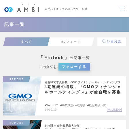
若手ハイキャリアのスカウト転職
記事一覧
すべて
Myフィード
記事検索
「
Fintech
」
の記事一覧
このタグを
フォローする
REPORT
総合職で求人募集｜GMOフィナンシャルホールディングス
4期連続の増収。「GMOフィナンシャ
ルホールディングス」が総合職を募集
Web・IT
事業成長への貢献
経歴年次不問
Fintech
20代活躍
24/05/15
求人掲載中
REPORT
総合職 × 金融業界求人特集