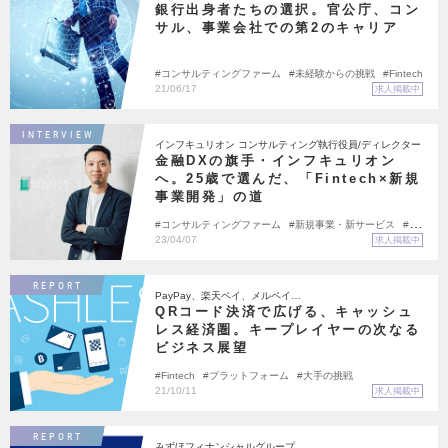
銀行出身者たちの選択。官公庁、コン
サル、事業会社での第2のキャリア
コンサルティングファーム
未経験からの挑戦
Fintech
21/06/17
求人掲載中
INTERVIEW
インフキュリオン コンサルティング執行役員/ディレクター
金融DXの旗手・インフキュリオン
へ。25歳で選んだ、「Fintech×新規
事業開発」の道
コンサルティングファーム
新規事業・新サービス
Fin
tech
23/04/07
求人掲載中
REPORT
PayPay、楽天ペイ、メルペイ…
QRコード決済で広げる、キャッシュ
レス経済圏。キープレイヤーの次なる
ビジネス展望
Fintech
プラットフォーム
大手の挑戦
21/10/11
求人掲載中
REPORT
みずほフィナンシャルグループ