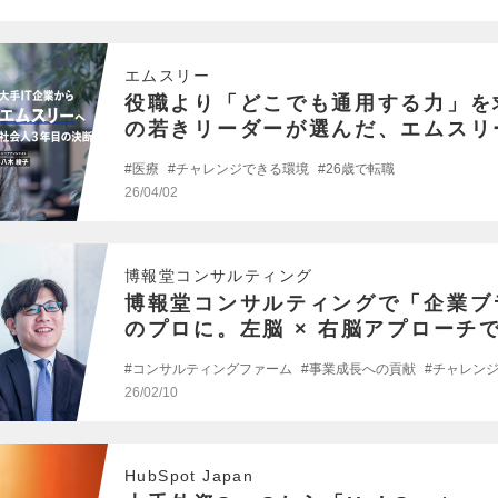
エムスリー
役職より「どこでも通用する力」を
の若きリーダーが選んだ、エムスリ
医療
チャレンジできる環境
26歳で転職
26/04/02
博報堂コンサルティング
博報堂コンサルティングで「企業ブ
のプロに。左脳 × 右脳アプローチ
拓く挑戦
コンサルティングファーム
事業成長への貢献
チャレン
26/02/10
HubSpot Japan