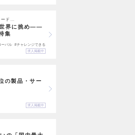
ロード…
で世界に挑め――
特集
ローバル
チャレンジできる環境
求人掲載中
1位の製品・サー
求人掲載中