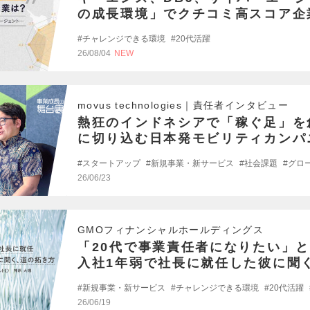
の成長環境」でクチコミ高スコア企
編
チャレンジできる環境
20代活躍
26/08/04
NEW
movus technologies｜責任者インタビュー
熱狂のインドネシアで「稼ぐ足」を
に切り込む日本発モビリティカンパ
貌
スタートアップ
新規事業・新サービス
社会課題
グロ
26/06/23
GMOフィナンシャルホールディングス
「20代で事業責任者になりたい」とG
入社1年弱で社長に就任した彼に聞
新規事業・新サービス
チャレンジできる環境
20代活躍
26/06/19