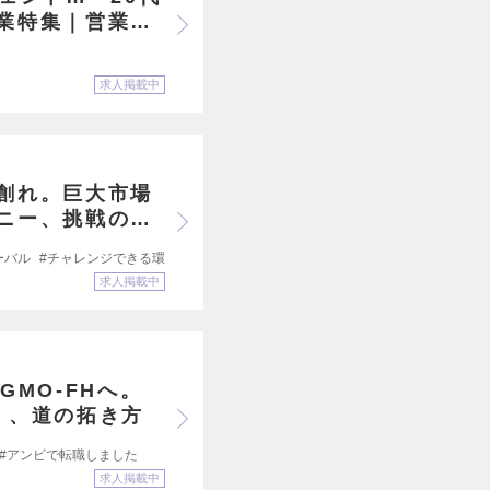
業特集｜営業職
求人掲載中
創れ。巨大市場
ニー、挑戦の全
ーバル
チャレンジできる環境
求人掲載中
MO-FHへ。
く、道の拓き方
アンビで転職しました
求人掲載中