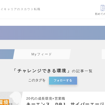
ハイキャリアのスカウト転職
初めて
Myフィード
「
チャレンジできる環境
」
の記事一覧
このタグを
フォローする
20代の成長環境×営業職
キーエンス、DBJ、サイバーエージ