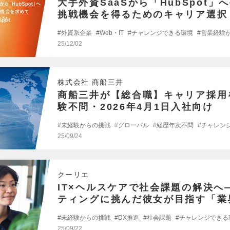
大手外資SaaSから「HubSpot」
挑戦機会を得るためのキャリア選択
外資系企業
Web・IT
チャレンジできる環境
営業経験
25/12/02
株式会社 商船三井
商船三井が【総合職】キャリア採用
験不問・2026年4月1日入社向け
未経験からの挑戦
グローバル
経歴年次不問
チャレン
25/09/24
クーリエ
IT×ヘルスケアで社会課題の解決へ
ティングに挑んだ彼女が目指す「業
い
未経験からの挑戦
DX推進
社会課題
チャレンジできる
25/09/22