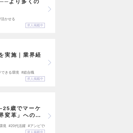
へ──より多くの
が活かせる
求人掲載中
を実施｜業界経
ジできる環境
総合職
求人掲載中
―25歳でマーケ
界変革」への想
環境
20代活躍
アンビで転職しました
求人掲載中