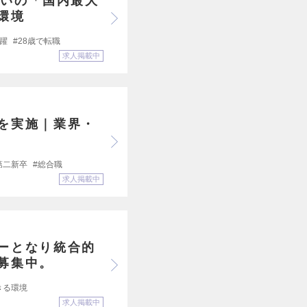
揃いの「国内最大
環境
活躍
28歳で転職
求人掲載中
を実施｜業界・
第二新卒
総合職
求人掲載中
ーとなり統合的
募集中。
きる環境
求人掲載中