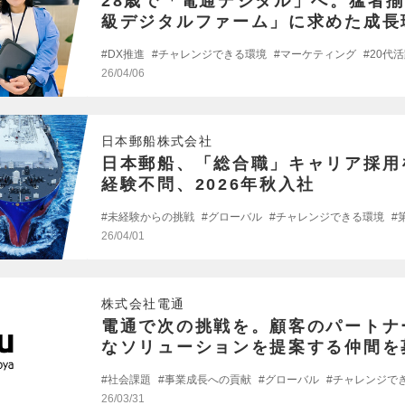
28歳で「電通デジタル」へ。猛者
級デジタルファーム」に求めた成長
DX推進
チャレンジできる環境
マーケティング
20代
26/04/06
日本郵船株式会社
日本郵船、「総合職」キャリア採用
経験不問、2026年秋入社
未経験からの挑戦
グローバル
チャレンジできる環境
26/04/01
株式会社電通
電通で次の挑戦を。顧客のパートナ
なソリューションを提案する仲間を
社会課題
事業成長への貢献
グローバル
チャレンジで
26/03/31