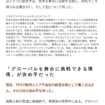
はドイツに駐在予定。世界を舞台に活躍する彼に、同社でこそ
得られる働きがい、そして志について伺った。
トヨタファイナンシャルサービスについて
日本を含めた世界40以上の国と地域で自動車ローンやリースを中心とした自動車販売金
融サービスを展開する企業。トヨタグループの金融事業の「核」を担うトヨタファイナ
ンシャルサービスは、今、クルマや各国の消費者ニーズの変化に合わせて自らの変革に
力を入れており、従来の自動車販売金融サービスに加え、トヨタと金融を掛け合わせた
新規事業の開発、推進をしている。具体的には、クルマのサブスク『KINTO』、トヨタ
の決済アプリ『TOYOTA Wallet』、マルチモーダルモビリティサービス『my route』な
どを展開。特に『KINTO』は、テレビCM放映などを通じ、高い知名度を獲得。新車を
月々定額でレンタルする『KINTO ONE』、愛車のカスタム・機能向上サービス『KINTO
FACTORY』などサービスラインナップも増やしている。現在、40以上の国と地域に展
開するトヨタグループの販売金融子会社・拠点を支援し、拡大するべく、グローバルマ
ーケットを視野に入れた企画・推進のために、採用強化を行う。
「グローバルを舞台に挑戦できる環
境」が決め手だった
現在、TFSで欧州エリア子会社の経営企画として働く立山さ
ん。その入社の決め手を伺った。
国際人材の育成に積極的で、事業体が世界中にある。グローバ