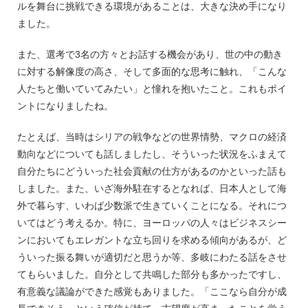
ルを舞台に挑戦できる環境があることは、大きな決め手になり
ました。
また、選考で3名の方々とお話する機会があり、世の中の動き
に対する解像度の高さ、そして多面的な思考に触れ、「こんな
人たちと働いていてみたい」と憧れを抱いたこと。これもポイ
ントになりましたね。
たとえば、当時はシリアの戦争などの世界情勢、マクロの経済
動向などについても話しましたし、そういった状況をふまえて
自分たちにどういった社会貢献の仕方があるのかといった話も
しました。また、いざ海外駐在するとなれば、日本人として海
外で暮らす、いわば少数派で生きていくことになる。それにつ
いてはどう考えるか。特に、ヨーロッパの人々はビジネスシー
ンにおいてもエレガントな立ち回りを求める傾向があるが、ど
ういった振る舞いが適切だと思うか等、多岐にわたる話をさせ
てもらいました。自分として共鳴した部分も多かったですし、
有意義な議論ができた感覚もありました。「ここなら自分が成