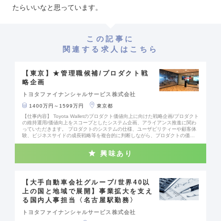
たらいいなと思っています。
この記事に
関連する求人はこちら
【東京】★管理職候補/プロダクト戦
略企画
トヨタファイナンシャルサービス株式会社
1400万円～1599万円
東京都
【仕事内容】 Toyota Walletのプロダクト価値向上に向けた戦略企画/プロダクト
の維持運用/価値向上をスコープとしたシステム企画、アライアンス推進に関わ
っていただきます。 プロダクトのシステムの仕様、ユーザビリティーや顧客体
験、ビジネスサイドの成長戦略等を複合的に判断しながら、プロダクトの価値
向上に向けて積極的にプロダクト戦略企画、プロダクトマネジメントに関わっ
ていただくことを想定しています。様々な関係者と協働し、新ユーザー獲得を
興味あり
目的としたアプリ機能/イベント企画、アライアンス先選定/協業企画などプロジ
ェクトマネジメントも期待しています。 【当ポジションの魅力】 決められた仕
事を決められた通り行っていただくのでなく、プロダクトの価値向上をスコー
プに、自発的にやるべきことを考え、周囲のメンバーや上司に提案、相談の
上、早期アクションいただける人材を期待しています。 基本的にチームメンバ
【大手自動車会社グループ/世界40以
ーにて都度担当業務や担当役割を決め、スクラム型・アジャイル型で活動する
上の国と地域で展開】事業拡大を支え
組織です。 【当社で働く魅力】 当グループは、「モビリティサービスカンパニ
る国内人事担当〈名古屋駅勤務〉
ー」への変革を掲げており、同社が担う販売金融領域以外にも、MaaS・決済ア
プリの運営や、連結子会社（商用車領域）・関連会社（愛車サブスクリプショ
トヨタファイナンシャルサービス株式会社
ンサービス）の設立など、新しい事業領域へチャレンジを続けています。世界
規模の大手自動車メーカーやその支えとなっている企業に携われる大変貴重な