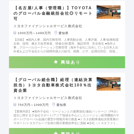
【名古屋/人事（管理職）】TOYOTA
のグローバル金融統括会社◎リモート
可
トヨタファイナンシャルサービス株式会社
1000万円～1499万円
愛知県
【詳細】 ■国内人事…国内労務管理、人事異動企画、人事評価、人事/総務制度
企画、採用、働き方改革推進、研修企画/運用、施設管理、安全衛生 ■海外人
事…グローバルローテーション労務管理（海外子会社に出向している日本人出
向者および子会社からの招聘外国人の給与、税務、ビザ、赴帰任対応、現地人
事との調整業務等)、グローバルタレントディベロップメント（海外の経営幹部
育成プログラムの企画・運営等。）※海外子会社からの出向者や海外子会社人事
興味あり
と会話やメールでの英語コミュニケーションが発生します
【グローバル総合職】経理（連結決算
担当）トヨタ自動車株式会社100％出
資企業
トヨタファイナンシャルサービス株式会社
750万円～1099万円
愛知県
【業務内容】 ■海外子会社・リージョンとの連携強化/連結パッケージ（PKG）
提出に関する子会社サポート/アジア地域を中心としたリージョン経理機能のサ
ポート/グローバル会議の運営や情報共有の推進 ■トヨタ自動車連結決算業務の
サポート/トヨタグループ全体の開示業務効率化に貢献 ■当社（トヨタファイナ
ンシャルサービス）連結決算対応/子会社数や買収案件増加に伴う決算業務の高
度化 【魅力】 弊社グループは、「モビリティサービスカンパニー」への変革を
興味あり