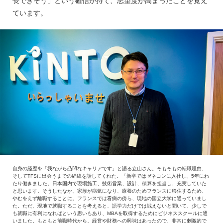
長できそう」という確信が持て、志望度が高まったことを覚え
ています。
自身の経歴を「我ながら凸凹なキャリアです」と語る立山さん。そもそもの転職理由、
そしてTFSに出会うまでの経緯を話してくれた。「新卒ではゼネコンに入社し、5年にわ
たり働きました。日本国内で現場施工、技術営業、設計、積算を担当し、充実していた
と思います。そうしたなか、家族が病気になり、療養のためフランスに移住するため、
やむをえず離職することに。フランスでは看病の傍ら、現地の国立大学に通っていまし
た。ただ、現地で就職することを考えると、語学力だけでは戦えないと聞いて、少しで
も就職に有利になればという思いもあり、MBAを取得するためにビジネススクールに通
いました。もともと前職時代から、経営や財務への興味はあったので、非常に刺激的で