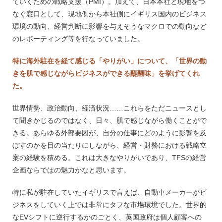
ていくための戦略支援（PMI）。加えて、日本本社と現地をつ
なぐ窓口として、現地側から本社側にイギリス国内のビジネス
環境の動向、経営判断に影響を与えそうなマクロでの動向など
のレポーティング等を行なっていました。
特に海外駐在を経て感じる「やりがい」について、「世界の動
きを肌で感じながらビジネスができる醍醐味」を挙げてくれ
た。
世界情勢、政治動向、経済状況……これらをただニュースとし
て聞きかじるのではなく、日々、肌で感じながら働くことがで
きる。あらゆる外部要因が、自分の仕事にどのように影響を及
ぼすのかを目の当たりにしながら、経営・財務における戦略立
案の経験を積める。これは大きなやりがいであり、TFSの経営
企画ならではの魅力かなと思います。
特に私が駐在していたイギリスで言えば、自動車メーカーがビ
ジネスをしていく上では非常にタフな市場環境でした。世界的
なEVシフトに逆行するかのごとく、英国政府は個人顧客への