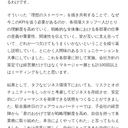
るわけです。
そういった「理想のストーリー」を描き共有することで、なぜ
今このKPIを追う必要があるのか、各現場スタッフ一人ひとり
の理解度を高めていく。戦略的な全体像における各部署の仕事
の意義や重要性、関連性を伝えていく。皆が互いに支え合って
いて、どれか一つ欠けてもうまくいかないということを繰り返
し説明していく。とにかく人間味のあるコミュニケーションを
大事にしていました。これを各部署に対して実施。会社方針の
策定では経営層だけではなくマネージャー層とも計100回以上
はミーティングをしたと思います。
結果として、タフなビジネス環境下においても、リスクとオポ
チュニティーをしっかりと考慮してビジネスを存続させ、安定
的にパフォーマンスを発揮できる状態をつくることができまし
た。駐在最終日のフェアウェルパーティーでは、子会社の経営
陣から「君のおかげで皆が戦略理解度を高め、自信を持って各
業務に取り組めた。本当によくやってくれた」と言ってもらえ
ました。これは非常に嬉しく、自分にとって大きな自信になっ