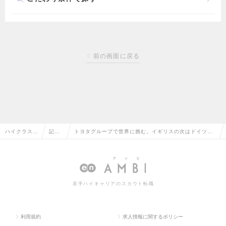
前の画面に戻る
ハイクラス求
記事
トヨタグループで世界に挑む。イギリスの次はドイツ駐
人TOP
一覧
在。欧州を股にかける、彼の志
若手ハイキャリアのスカウト転職
利用規約
求人情報に関するポリシー