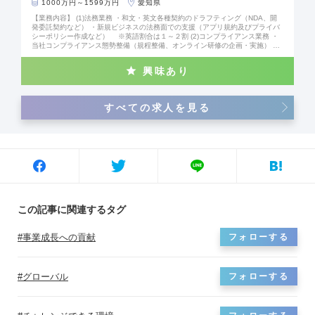
1000万円～1599万円
愛知県
【業務内容】 (1)法務業務 ・和文・英文各種契約のドラフティング（NDA、開
発委託契約など） ・新規ビジネスの法務面での支援（アプリ規約及びプライバ
シーポリシー作成など） ※英語割合は１～２割 (2)コンプライアンス業務 ・
当社コンプライアンス態勢整備（規程整備、オンライン研修の企画・実施） ・
グループのコンプライアンス態勢整備に関する活動 ・アジア各社のコンプライ
アンス態勢整備支援 ※英語割合は3～4割。
興味あり
すべての求人を見る
この記事に関連するタグ
事業成長への貢献
フォローする
グローバル
フォローする