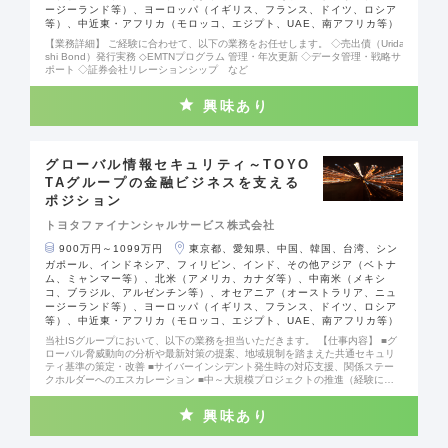
ージーランド等）、ヨーロッパ（イギリス、フランス、ドイツ、ロシア
等）、中近東・アフリカ（モロッコ、エジプト、UAE、南アフリカ等）
【業務詳細】 ご経験に合わせて、以下の業務をお任せします。 ◇売出債（Urida
shi Bond）発行実務 ◇EMTNプログラム 管理・年次更新 ◇データ管理・戦略サ
ポート ◇証券会社リレーションシップ など
興味あり
グローバル情報セキュリティ～TOYO
TAグループの金融ビジネスを支える
ポジション
トヨタファイナンシャルサービス株式会社
900万円～1099万円
東京都、愛知県、中国、韓国、台湾、シン
ガポール、インドネシア、フィリピン、インド、その他アジア（ベトナ
ム、ミャンマー等）、北米（アメリカ、カナダ等）、中南米（メキシ
コ、ブラジル、アルゼンチン等）、オセアニア（オーストラリア、ニュ
ージーランド等）、ヨーロッパ（イギリス、フランス、ドイツ、ロシア
等）、中近東・アフリカ（モロッコ、エジプト、UAE、南アフリカ等）
当社ISグループにおいて、以下の業務を担当いただきます。 【仕事内容】 ■グ
ローバル脅威動向の分析や最新対策の提案、地域規制を踏まえた共通セキュリ
ティ基準の策定・改善 ■サイバーインシデント発生時の対応支援、関係ステー
クホルダーへのエスカレーション ■中～大規模プロジェクトの推進（経験に応
じてリーダー担当） ■グローバル従業員向けセキュリティトレーニングの企
画・推進 ■業務管理や育成、組織課題や新テーマの提言、チームマネジメント
興味あり