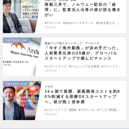
商船三井で、ノルウェー駐在の「経
理」に。監査法人出身の彼が語る働き
がい
グローバル
攻めのバックオフィス
社会を変える
大
手の挑戦
24/11/13
INTERVIEW
東南アジア発スタートアップ「アーチーズ」
「今すぐ海外勤務」が決め手だった。
人材業界出身の28歳が、グローバル
スタートアップで掴んだチャンス
スタートアップ
チャレンジできる環境
プラットフォ
ーム
20代活躍
24/07/02
INTERVIEW
アガサ
16ヵ国で展開、新薬開発コストを約8
0%削減する医療DXスタートアップ
へ。彼が抱く使命感
スタートアップ
医療
グローバル
アンビで転職しま
した
25/01/14