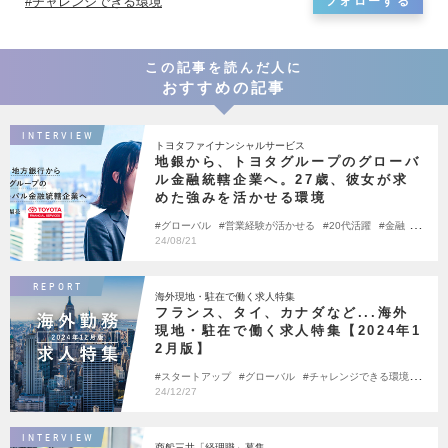
チャレンジできる環境
フォローする
この記事を読んだ人に
おすすめの記事
INTERVIEW
トヨタファイナンシャルサービス
地銀から、トヨタグループのグローバ
ル金融統轄企業へ。27歳、彼女が求
めた強みを活かせる環境
グローバル
営業経験が活かせる
20代活躍
金融
大手の挑戦
アンビで転職しました
24/08/21
REPORT
海外現地・駐在で働く求人特集
フランス、タイ、カナダなど...海外
現地・駐在で働く求人特集【2024年1
2月版】
スタートアップ
グローバル
チャレンジできる環境
営業経験が活かせる
24/12/27
INTERVIEW
商船三井「経理職」募集