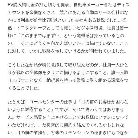
EV購入補助金の打ち切りを発表。自動車メーカー各社はディス
カウントを余儀なくされ、競合にあたる自動車リース会社のな
かには利益が前年比7割減といった会社もある状況でした。当
然、トヨタグループとしても厳しいビジネス環境。社員は皆一
様に「このままではまずい」という危機感は持っているもの
の、「そこにどう立ち向かえばいいか」は描けていない。ここ
に対して、いかに戦略を示していけるかが問われていました。
こうしたなか私が特に意識して取り組んだのが、社員一人ひと
りが戦略の全体像をクリアに描けるようにすること。誰一人取
りこぼすことなく、納得感を持って業務に取り組める環境をつ
くることでした。
たとえば、コールセンターの仕事は「目の前のお客様が困らな
いように対応すること」ですが、​​それで終わりではありませ
ん。サービス品質を向上させることでお客様にファンになって
いただければ、また将来的に契約を結んでくれるかもしれな
い。目の前の業務が、将来のリテンションの種まきにもつなが