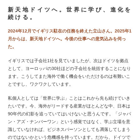
新天地ドイツへ。世界に学び、進化を
続ける。
2024年12月でイギリス駐在の任務を終えた立山さん。2025年1
月からは、新天地ドイツへ。今後の仕事への意気込みを伺っ
た。
イギリスでは子会社1社を見ていましたが、次はドイツを拠点
として、ヨーロッパの30社ほどの子会社を統括することになり
ます。こうしてまた海外で働く機会をいただけるのは有難いこ
とですし、ワクワクしています。
私個人としては「世界に学ぶ」ことはこれから先も続けていき
たいです。今、海外がリードする産業がほとんどな中、日本は
90年代の幻影を追っていてはいけないと思うんです。「ジャパ
ン・アズ・ナンバーワン」という感覚ではなく、学ぶ立場を意
識していなければ、ビジネスパーソンとしても凋落してしまう
のではないかという危機感を持っています。だから、ドイツで