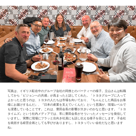
写真は、イギリス駐在中のグループ会社の同僚とのパーティーの様子。立山さんは転職
してから「ビジョンへの共感」が高まったと話してくれた。「トヨタグループに入って
よかったと思うのは、トヨタの人たちは市場を向いており、『ちゃんとした商品をお客
様にお届けするんだ』、『日本の産業を支えていくんだ』という意識が、現場レベルで
も浸透していることです。これは、豊田会長の影響が大きいのかなと思います。『トヨ
タイムズ』という社内メディアでは、常に豊田会長がそういったメッセージを発信して
いますし、実際に現場にフラッと出向き社員にも話し伝える様子を目にします。子会社
を統括する経営企画としても学びがありますし、トヨタっていい会社だなと思います
ね」