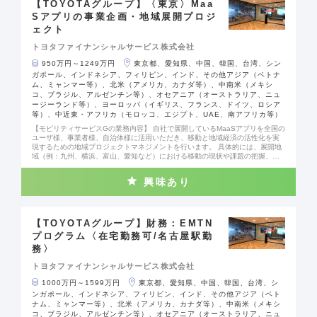
入支援） ‐プロジェクト運営（データ基盤構築、経営管理システム導入等）
【TOYOTAグループ】〈東京〉Maa
Sアプリの事業企画・地域展開プロジ
ェクト
トヨタファイナンシャルサービス株式会社
950万円～1249万円
東京都、愛知県、中国、韓国、台湾、シン
ガポール、インドネシア、フィリピン、インド、その他アジア（ベトナ
ム、ミャンマー等）、北米（アメリカ、カナダ等）、中南米（メキシ
コ、ブラジル、アルゼンチン等）、オセアニア（オーストラリア、ニュ
ージーランド等）、ヨーロッパ（イギリス、フランス、ドイツ、ロシア
等）、中近東・アフリカ（モロッコ、エジプト、UAE、南アフリカ等）
【モビリティサービスGの業務内容】 自社で展開しているMaaSアプリを全国の
ユーザ様、事業者様、自治体様に活用いただき、移動と地域経済の活性化を実
現するための地域プロジェクトマネジメントを行います。 具体的には、展開地
域（例：九州、横浜、富山、愛知など）における移動の現状や課題の把握、そ
の課題解決に向けた対策（複数手段を組み合わせたルート検索、デジタルチケ
ット、おでかけ情報の提案、データ利活用など）を立案・実施します。地域の
興味あり
アライアンスパートナーとの折衝や開発チームと連携したアプリ機能の改善も
担っていただき、地域DX化に貢献します。地域の事業者様（交通事業者・トヨ
タ販売店・商業／観光施設など）、自治体様との共創においてリーダーシップ
を発揮頂き、地域の活性化を牽引することが期待されます。 【ご経験に合わせ
て、下記業務をお任せします】 ・my route事業における事業計画・方針の策定
【TOYOTAグループ】財務：EMTN
および実行、KPI・進捗管理 ・新規導入地域の検討・提案・折衝業務 ・各地域
プログラム〈在宅勤務可/名古屋駅勤
で進行するプロジェクトの進捗管理 ・展開地域におけるmy route活用のアドバ
務〉
イザリー ・地域パートナーからプロダクトへの要求理解と機能改修への要件出
し など
トヨタファイナンシャルサービス株式会社
1000万円～1599万円
東京都、愛知県、中国、韓国、台湾、シ
ンガポール、インドネシア、フィリピン、インド、その他アジア（ベト
ナム、ミャンマー等）、北米（アメリカ、カナダ等）、中南米（メキシ
コ、ブラジル、アルゼンチン等）、オセアニア（オーストラリア、ニュ