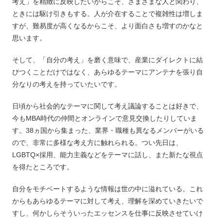
考え」を精緻に反映したいからこそ、さまざまな人と関わり、
ときには駆け引きもする。人が介在することで複雑性は増しま
すが、難易度が高くなるからこそ、より面白さも増すのかなと
思います。
そして、「自分の考え」を磨く意味で、産業にダイレクトに結
びつくことだけではなく、あらゆるテーマにアンテナを張り自
分なりの考えを持っていたいです。
日頃から社会的なテーマに関して考え議論することは好きで、
今もMBA時代の仲間とオンラインで意見交換したりしていま
す。38ヵ国から集まった、業界・職種も異なるメンバーがいる
ので、非常に多様な考え方に触れられる。つい先日は、
LGBTQ×採用、能力主義などをテーマに話し、また新たな視点
を得たところです。
自分をモチベートするような情報は世の中に溢れている。これ
からもあらゆるテーマに対して考え、理解を深めていきたいで
すし、何かしらそういったエッセンスを仕事に反映させていけ