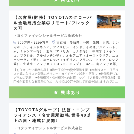
掲げており、同社が担う販売金融領域においても、決済アプリの運営や、連結
子会社（商用車領域）・関連会社（愛車サブスクリプションサービス）の設立
など、新しい事業領域へチャレンジを続けています。世界規模の大手自動車メ
ーカーやその支えとなっている企業に携われる大変貴重なポジションです。 ※
将来的にジョブローテーションによって、東京へのポジションオファーや海外
【名古屋/財務】TOYOTAのグローバ
赴任の可能性もございます。 #社会課題に挑む企業 #チャレンジできる環境
ル金融統括企業◎リモート/フレック
ス可
トヨタファイナンシャルサービス株式会社
700万円～1199万円
東京都、愛知県、中国、韓国、台湾、シン
ガポール、インドネシア、フィリピン、インド、その他アジア（ベトナ
ム、ミャンマー等）、北米（アメリカ、カナダ等）、中南米（メキシ
コ、ブラジル、アルゼンチン等）、オセアニア（オーストラリア、ニュ
ージーランド等）、ヨーロッパ（イギリス、フランス、ドイツ、ロシア
等）、中近東・アフリカ（モロッコ、エジプト、UAE、南アフリカ等）
【お任せしたい業務内容】 ■海外子会社の資金調達支援 ■金利リスク、信用リ
スク等の各リスク分野のポリシー・ガイドライン設定・見直し ■社債発行プロ
グラムの更新 ■金融機関・格付機関への対応 など 【入社後の研修体制】 専
門性が必要となる業務のため、入社後はOJTを通じて育成を致しますのでご安
心くださいませ。 #社会課題に挑む企業 #チャレンジできる環境
興味あり
【TOYOTAグループ】法務・コンプ
ライアンス〈名古屋駅勤務/世界40以
上の国・地域に展開〉
トヨタファイナンシャルサービス株式会社