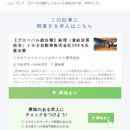
した。そして、スクールで紹介してもらった会社の1つが、TFSでした」
この記事に
関連する求人はこちら
【グローバル総合職】経理（連結決算
担当）トヨタ自動車株式会社100％出
資企業
トヨタファイナンシャルサービス株式会社
750万円～1099万円
愛知県
【業務内容】 ■海外子会社・リージョンとの連携強化/連結パッケージ（PKG）
提出に関する子会社サポート/アジア地域を中心としたリージョン経理機能のサ
ポート/グローバル会議の運営や情報共有の推進 ■トヨタ自動車連結決算業務の
サポート/トヨタグループ全体の開示業務効率化に貢献 ■当社（トヨタファイナ
ンシャルサービス）連結決算対応/子会社数や買収案件増加に伴う決算業務の高
度化 【魅力】 弊社グループは、「モビリティサービスカンパニー」への変革を
興味あり
掲げており、同社が担う販売金融領域においても、決済アプリの運営や、連結
子会社（商用車領域）・関連会社（愛車サブスクリプションサービス）の設立
など、新しい事業領域へチャレンジを続けています。世界規模の大手自動車メ
ーカーやその支えとなっている企業に携われる大変貴重なポジションです。 ※
将来的にジョブローテーションによって、東京へのポジションオファーや海外
興味のある求人に
赴任の可能性もございます。 #社会課題に挑む企業 #チャレンジできる環境
チェックをつけよう!
興味あり
スカウトのマッチング精度があがる!
その求人への合格可能性がわかる!