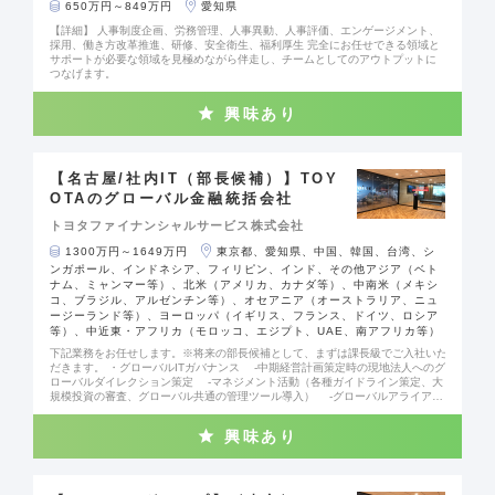
650万円～849万円
愛知県
ポジションです。
【詳細】 人事制度企画、労務管理、人事異動、人事評価、エンゲージメント、
採用、働き方改革推進、研修、安全衛生、福利厚生 完全にお任せできる領域と
サポートが必要な領域を見極めながら伴走し、チームとしてのアウトプットに
つなげます。
興味あり
【名古屋/社内IT（部長候補）】TOY
OTAのグローバル金融統括会社
トヨタファイナンシャルサービス株式会社
1300万円～1649万円
東京都、愛知県、中国、韓国、台湾、シ
ンガポール、インドネシア、フィリピン、インド、その他アジア（ベト
ナム、ミャンマー等）、北米（アメリカ、カナダ等）、中南米（メキシ
コ、ブラジル、アルゼンチン等）、オセアニア（オーストラリア、ニュ
ージーランド等）、ヨーロッパ（イギリス、フランス、ドイツ、ロシア
等）、中近東・アフリカ（モロッコ、エジプト、UAE、南アフリカ等）
下記業務をお任せします。※将来の部長候補として、まずは課長級でご入社いた
だきます。 ・グローバルITガバナンス ‐中期経営計画策定時の現地法人へのグ
ローバルダイレクション策定 ‐マネジメント活動（各種ガイドライン策定、大
規模投資の審査、グローバル共通の管理ツール導入） ‐グローバルアライアン
ス（MS、AWS等のグローバルベンダーとのアライアンス交渉・契約締結） ・
テクノロジーを活用したビジネスインキュベーション ‐AI、データ、FinTec
興味あり
h、ブロックチェーン等の先端技術活用の探求 ‐ビジネス部門と協業し、新規
ビジネスアイデアを上記テクノロジー等でクイックに実装 ‐海外現地法人を交
えたPOC実施と各国展開 ・本社におけるデジタル運営 ‐社内IT・情報セキュ
リティ運営 ‐ビジネス部門のDX支援（BI、RPA、AIエージェントの開発・導