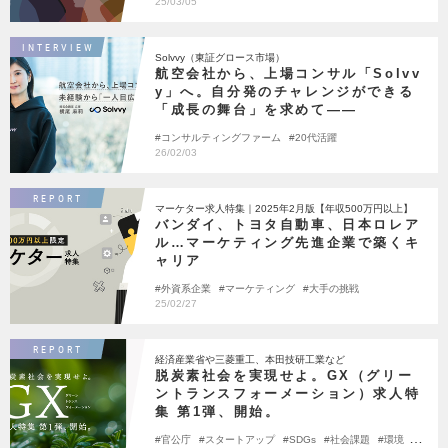
25/03/05
INTERVIEW
Solvvy（東証グロース市場）
航空会社から、上場コンサル「Solvv
y」へ。自分発のチャレンジができる
「成長の舞台」を求めて――
コンサルティングファーム
20代活躍
26/02/03
REPORT
マーケター求人特集｜2025年2月版【年収500万円以上】
バンダイ、トヨタ自動車、日本ロレア
ル…マーケティング先進企業で築くキ
ャリア
外資系企業
マーケティング
大手の挑戦
25/02/27
REPORT
経済産業省や三菱重工、本田技研工業など
脱炭素社会を実現せよ。GX（グリー
ントランスフォーメーション）求人特
集 第1弾、開始。
官公庁
スタートアップ
SDGs
社会課題
環境