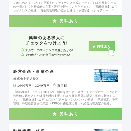
をはじめとするEXITを見据えたファイナンス全般のリード、および経営チーム
の一員として財務戦略の立案・遂行を担っていただきます。 【職務詳細】 1. フ
ァイナンスの推進 ・資金調達戦略の立案と遂行 ・外部向けエクイティー・スト
ーリーの策定および実行 ・株主、投資家、金融機関、監査法人など外部ステー
クホルダーの対応 ・上場時のオファリング設計 ・EXIT後の資本政策とIR戦略
興味あり
の策定 2. FP＆AとKPIデータマネジメントの統括 ・予算策定と予実管理 ・KPI
のデータオペレーション設計・運用体制の構築とモニタリング ・KPIや財務数
値に基づく管理および現状の要因分析 ・管理会計に関するルールやデータイン
フラの構築 ・経営意思決定に関わる経営メンバーとのコミュニケーションおよ
び推進 3. 管理業務の統括 ・EXITに向けた管理体制の整備・統括 ・管理業務の
興味のある求人に
オペレーション効率化の方針策定 【業務内容変更の範囲】 同社業務全般
チェックをつけよう!
興味あり
スカウトのマッチング精度があがる!
その求人への合格可能性がわかる!
経営企画・事業企画
株式会社RABO
1000万円～1249万円
東京都
【職務概要】 「ペット×IoT×AI」領域を牽引するスタートアップにて、KPIと財
務数値を起点とした経営判断の支援、および経営基盤の構築・推進を担当しま
す。 【職務詳細】 1. FP＆AとKPIデータマネジメントの推進 ・予算策定、予実
管理、中期経営計画の策定 ・KPIや財務数値に基づく経営意思決定の推進、経
営企画実務 ・事業計画の策定、モニタリング体制の構築、定常的なモニタリン
グの実施 2. ファイナンスのサポート ・各種資金調達のサポート業務 ・株主、
興味あり
投資家、金融機関など外部ステークホルダーへの対応 3. その他 ・CEO／CFO
特命案件への対応 ・EXIT（上場等）に向けた社内外への各種対応 ・コスト削
減、業務改革等のBPR活動 ・リーガルリスク管理、コンプライアンス策定 【業
務内容変更の範囲】 同社業務全般