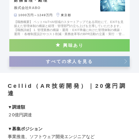
財務管理・経理
株式会社RABO
1000万円～1249万円
東京都
【職務概要】 ペット×IoT×AI領域のスタートアップである同社にて、EXITを見
据えた管理体制の構築と経理・管理部門の立ち上げを主導していただきます。
【職務詳細】 1. 管理業務の構築・運用 ・EXIT準備に向けた管理体制の構築・
運用 ・各種制度設計やコスト削減・業務改革等のBPR活動の立案・実行 ・管理
部門横断的なプロジェクトの企画・推進 ・経営上の課題抽出と対応策に関する
各種提言 ・CEO／CFO特命案件対応 2. 予実管理・データ集計 ・予算策定と予
興味あり
実管理 3. ファイナンスの実務サポート ・経理／財務業務 ・各種資金調達のサ
ポート ・月次・年次決算業務の実務および品質管理 ・株主、投資家、金融機関
など外部ステークホルダーの対応 【業務内容変更の範囲】 同社業務全般
すべての求人を見る
Cellid（AR技術開発）｜20億円調
達
▼調達額
２0億円調達
▼募集ポジション
事業推進、ソフトウェア開発エンジニアなど