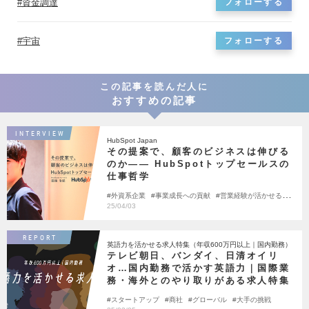
資金調達
フォローする
宇宙
フォローする
この記事を読んだ人に
おすすめの記事
INTERVIEW
HubSpot Japan
その提案で、顧客のビジネスは伸びる
のか―― HubSpotトップセールスの
仕事哲学
外資系企業
事業成長への貢献
営業経験が活かせる
マーケティング
25/04/03
REPORT
英語力を活かせる求人特集（年収600万円以上｜国内勤務）
テレビ朝日、バンダイ、日清オイリ
オ…国内勤務で活かす英語力｜国際業
務・海外とのやり取りがある求人特集
スタートアップ
商社
グローバル
大手の挑戦