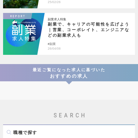
社会を変える
気候危機
25/02/26
REPORT
副業求人特集
副業で、キャリアの可能性を広げよう
｜営業、コーポレイト、エンジニアな
どの副業求人も
副業
26/04/08
最近ご覧になった求人に基づいた
おすすめの求人
SEARCH
職種で探す