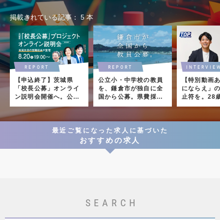
掲載されている記事
5
本
REPORT
REPORT
INTERVIE
【申込終了】茨城県
公立小・中学校の教員
【特別動画
「校長公募」オンライ
を、鎌倉市が独自に全
にならえ」
ン説明会開催へ。公募
国から公募。県費採用
止符を。28
詳細に加え、現職校長
と同等の待遇で初採用
「青楓館高
による登壇も
へ。
創った理由
最近ご覧になった求人に基づいた
おすすめの求人
SEARCH