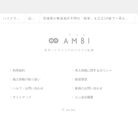
ハイクラス
記事
茨城県が教員免許不問の「校長」を公立10校で一斉公
求人TOP
一覧
募。「民間出身校長」が、教育を変える。
若手ハイキャリアのスカウト転職
利用規約
求人情報に関するポリシー
個人情報の取り扱い
推奨環境
ヘルプ・お問い合わせ
参画のお問い合わせ
サイトマップ
エン会社概要
©
en Inc.