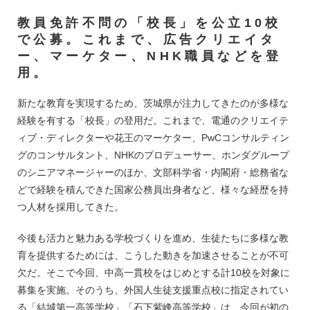
教員免許不問の「校長」を公立10校
で公募。これまで、広告クリエイタ
ー、マーケター、NHK職員などを登
用。
新たな教育を実現するため、茨城県が注力してきたのが多様な
経験を有する「校長」の登用だ。これまで、電通のクリエイテ
ィブ・ディレクターや花王のマーケター、PwCコンサルティン
グのコンサルタント、NHKのプロデューサー、ホンダグループ
のシニアマネージャーのほか、文部科学省・内閣府・総務省な
どで経験を積んできた国家公務員出身者など、様々な経歴を持
つ人材を採用してきた。
今後も活力と魅力ある学校づくりを進め、生徒たちに多様な教
育を提供するためには、こうした動きを加速させることが不可
欠だ。そこで今回、中高一貫校をはじめとする計10校を対象に
募集を実施。そのうち、外国人生徒支援重点校に指定されてい
る「結城第一高等学校」「石下紫峰高等学校」は、今回が初の