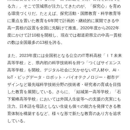
る力」。そこで茨城県が注力してきたのが、「探究心」を育め
る環境づくりだ。たとえば、探究活動・国際教育・科学教育等
に重点を置いた教育を6年間で計画的・継続的に展開できる中
高一貫校の設置を全国に先駆けて推進。2020年度から2022年
度にかけて計10校を開校し、現在では都道府県立の中高一貫校
の数は全国最多の13校を誇る。
また、2023年度には全国初となる公立のIT専科高校「ＩＴ未来
高等学校」と、県内初の科学技術科を持つ「つくばサイエンス
高等学校」を開校。デジタル社会に欠かせないIT人材や、AI・
IoT・ビッグデータ・ロボット・バイオテクノロジー・都市デ
ザインなど最先端科学技術分野の技術者・研究者の育成を目指
した教育を展開している。さらに、「結城第一高等学校」「石
下紫峰高等学校」においては外国人生徒等への支援の充実にも
注力。日本語を母語としない生徒も個々の能力を発揮できる教
育体制を構築するなど、様々な形で新たな教育のあり方を追求
している。