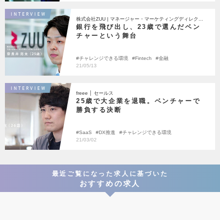
INTERVIEW
株式会社ZUU | マネージャー・マーケティングディレクタ
ー
銀行を飛び出し、23歳で選んだベン
チャーという舞台
チャレンジできる環境
Fintech
金融
21/05/13
INTERVIEW
freee │ セールス
25歳で大企業を退職。ベンチャーで
勝負する決断
SaaS
DX推進
チャレンジできる環境
21/03/02
最近ご覧になった求人に基づいた
おすすめの求人