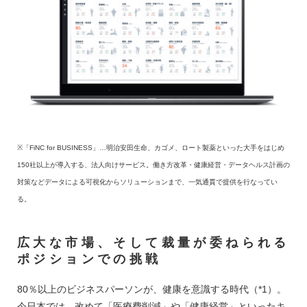
※「FiNC for BUSINESS」…明治安田生命、カゴメ、ロート製薬といった大手をはじめ
150社以上が導入する、法人向けサービス。働き方改革・健康経営・データヘルス計画の
対策などデータによる可視化からソリューションまで、一気通貫で提供を行なってい
る。
広大な市場、そして裁量が委ねられる
ポジションでの挑戦
80％以上のビジネスパーソンが、健康を意識する時代（*1）。
今日本では、改めて「医療費削減」や「健康経営」といったキ