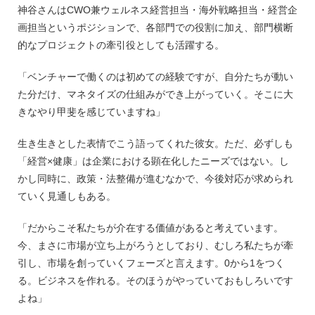
神谷さんはCWO兼ウェルネス経営担当・海外戦略担当・経営企
画担当というポジションで、各部門での役割に加え、部門横断
的なプロジェクトの牽引役としても活躍する。
「ベンチャーで働くのは初めての経験ですが、自分たちが動い
た分だけ、マネタイズの仕組みができ上がっていく。そこに大
きなやり甲斐を感じていますね」
生き生きとした表情でこう語ってくれた彼女。ただ、必ずしも
「経営×健康」は企業における顕在化したニーズではない。し
かし同時に、政策・法整備が進むなかで、今後対応が求められ
ていく見通しもある。
「だからこそ私たちが介在する価値があると考えています。
今、まさに市場が立ち上がろうとしており、むしろ私たちが牽
引し、市場を創っていくフェーズと言えます。0から1をつく
る。ビジネスを作れる。そのほうがやっていておもしろいです
よね」