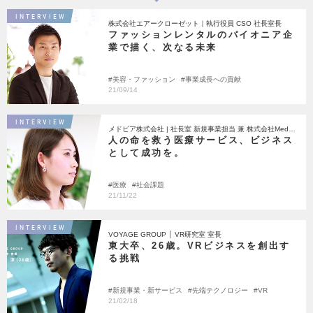
INTERVIEW
株式会社エアークローゼット｜執行役員 CSO 社長室長
ファッションレンタルのパイオニア企
業で描く、次なる未来
美容・ファッション
事業成長への貢献
21/09/14
INTERVIEW
メドピア株式会社 | 社長室 新規事業担当 兼 株式会社Medipl
at
人の命を救う医療サービス、ビジネス
として成功を。
医療
社会課題
21/11/22
INTERVIEW
VOYAGE GROUP │ VR研究室 室長
東大卒、26歳。VRビジネスを創出す
る挑戦
新規事業・新サービス
先端テクノロジー
VR
21/02/18