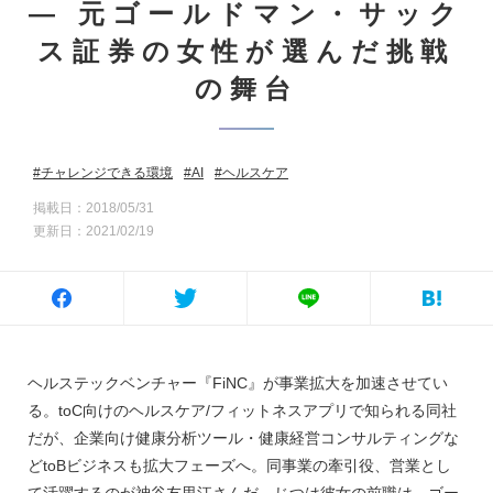
― 元ゴールドマン・サック
ス証券の女性が選んだ挑戦
の舞台
チャレンジできる環境
AI
ヘルスケア
掲載日：2018/05/31
更新日：2021/02/19
ヘルステックベンチャー『FiNC』が事業拡大を加速させてい
る。toC向けのヘルスケア/フィットネスアプリで知られる同社
だが、企業向け健康分析ツール・健康経営コンサルティングな
どtoBビジネスも拡大フェーズへ。同事業の牽引役、営業とし
て活躍するのが神谷友里江さんだ。じつは彼女の前職は、ゴー