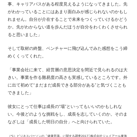
事、キャリアパスがある程度見えるようになってきました。先
がわかっていることにはあまり面白みが感じられないのかもし
れません。自分が介在することで未来をつくっていけるかどう
か。先がわからない道を歩んだほうが自分をわくわくさせられ
ると思いました」
そして取材の終盤、ベンチャーに飛び込んでみた感想をこう締
めくくってくれた。
「事業会社に来て、経営層の意思決定を間近で見られるのは大
きい。事業を作る難易度の高さも実感しているところです。外
に出て初めて“まだまだ成長できる部分がある”と気づくことも
できました」
彼女にとって仕事は成長の“場”といってもいいのかもしれな
い。今後どのような挑戦をし、成長を志していくのか。そのま
なざしは「成長した明日の自分」へと向けられていた。
（*1）ビジネスパーソンの「健康意識」に関する調査2017│株式会社ジェイアール東海