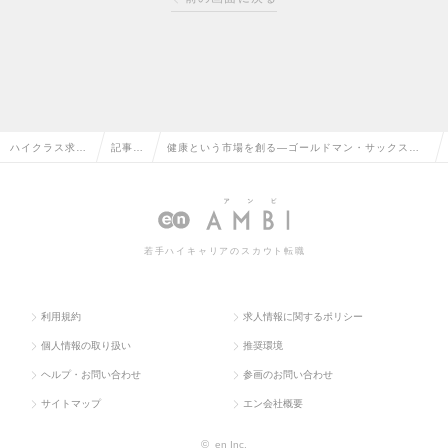
ハイクラス求人
記事一
健康という市場を創る―ゴールドマン・サックスを
TOP
覧
経て選んだ舞台
若手ハイキャリアのスカウト転職
利用規約
求人情報に関するポリシー
個人情報の取り扱い
推奨環境
ヘルプ・お問い合わせ
参画のお問い合わせ
サイトマップ
エン会社概要
©
en Inc.