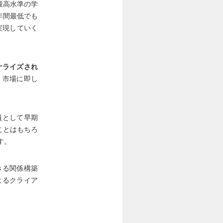
最高水準の学
年間最低でも
実現していく
ナライズされ
、市場に即し
員として早期
ことはもちろ
す。
きる関係構築
よるクライア