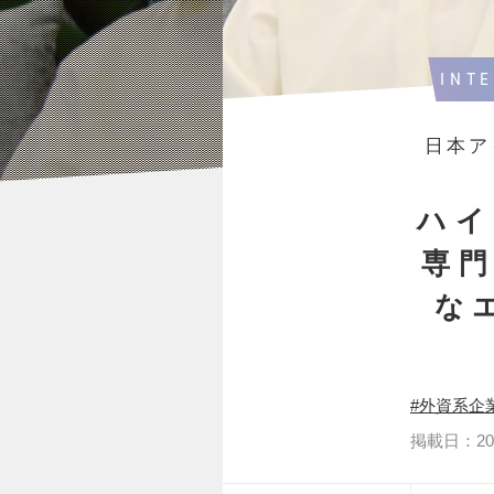
INT
日本ア
ハイ
専
な
外資系企
掲載日：2021