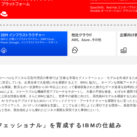
ローバルなデジタル広告代理店の事例では“正確な市場セグメンテーション・モデルを作成するため
ズに対応している。企業全体で大規模にAIを展開する上で、IBMと協力し、オープンな情報アーキテ
ムを構築。数百もの一次資料から30 年以上にわたって蓄積収集された膨大なデータ資産を効率的に統
k for Dataによる、スケーラブルな機械学習アプローチをサポートし、大量の予測を推進。 わずか8 週間
上回る性能を発揮。さらにIBMと協力し、世界中の顧客に向けた、高性能AIモデルを構築するために、Re
使用し、AI モデルをデプロイするためのハイブリッドクラウド・アーキテクチャーを展開するに至った
ンプライアンス、ガバナンスの確保を支援し、どこでも全く同じように実行できる環境へ。新規市場
など含め、競合他社よりも優れたビジネス展開を実現できた事例だという。
フェッショナル」を育成するIBMの仕組み