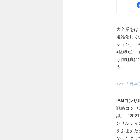
大企業をは
複雑化して
ション」、そ
e組織だ。
う同組織に
う。
>>> 「
IBMコン
戦略コンサ
織。（20
ンサルティン
をふまえた
かしたクラ