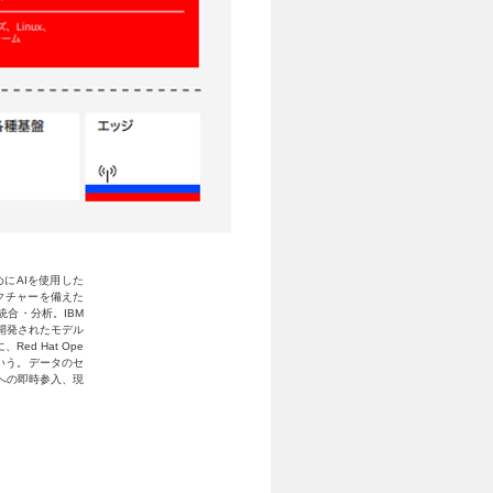
にAIを使用した
クチャーを備えた
合・分析。IBM
で開発されたモデル
d Hat Ope
という。データのセ
への即時参入、現