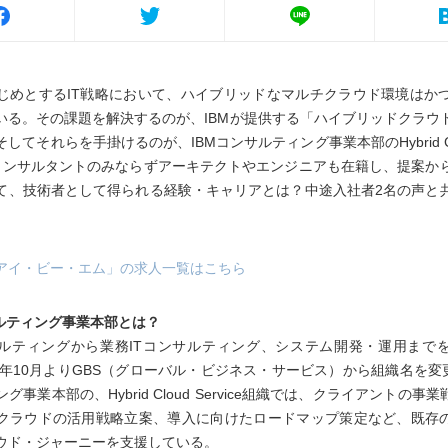
じめとするIT戦略において、ハイブリッドなマルチクラウド環境はか
いる。その課題を解決するのが、IBMが提供する「ハイブリッドクラウ
してそれらを手掛けるのが、IBMコンサルティング事業本部のHybrid Cloud
コンサルタントのみならずアーキテクトやエンジニアも在籍し、提案か
て、技術者として得られる経験・キャリアとは？中途入社者2名の声と
日本アイ・ビー・エム」の求人一覧はこちら
サルティング事業本部とは？
ルティングから業務ITコンサルティング、システム開発・運用まで
21年10月よりGBS（グローバル・ビジネス・サービス）から組織名を変更
グ事業本部の、Hybrid Cloud Service組織では、クライアントの事業
クラウドの活用戦略立案、導入に向けたロードマップ策定など、既存の
ウド・ジャーニーを支援している。