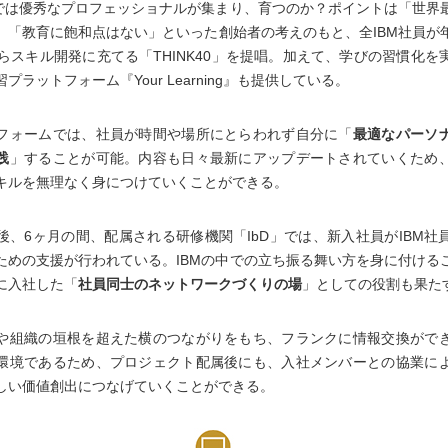
Mでは優秀なプロフェッショナルが集まり、育つのか？ポイントは「世界
。「教育に飽和点はない」といった創始者の考えのもと、全IBM社員が
自らスキル開発に充てる「THINK40」を提唱。加えて、学びの習慣化を
プラットフォーム『Your Learning』も提供している。
フォームでは、社員が時間や場所にとらわれず自分に「
最適なパーソ
践
」することが可能。内容も日々最新にアップデートされていくため
キルを無理なく身につけていくことができる。
後、6ヶ月の間、配属される研修機関「IbD」では、新入社員がIBM社
ための支援が行われている。IBMの中での立ち振る舞い方を身に付ける
に入社した「
社員同士のネットワークづくりの場
」としての役割も果た
や組織の垣根を超えた横のつながりをもち、フランクに情報交換がで
環境であるため、プロジェクト配属後にも、入社メンバーとの協業に
しい価値創出につなげていくことができる。