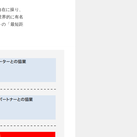
自在に操り、
世界的に有名
ントの「最短距