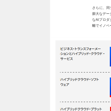
さらに、同
膨大なデー
なAIプロダ
離でイノベ