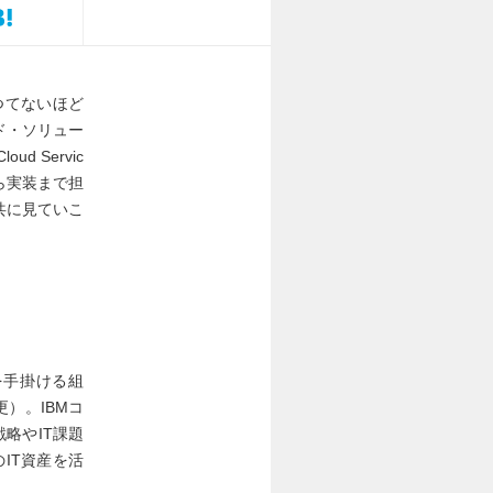
つてないほど
ド・ソリュー
 Servic
ら実装まで担
共に見ていこ
を手掛ける組
）。IBMコ
戦略やIT課題
IT資産を活