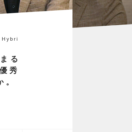
ybri
高まる
優秀
か。