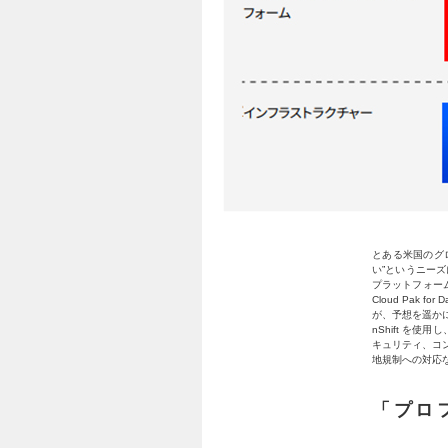
とある米国のグ
い”というニー
プラットフォー
Cloud Pa
が、予想を遥かに
nShift を
キュリティ、コ
地規制への対応
「プロ