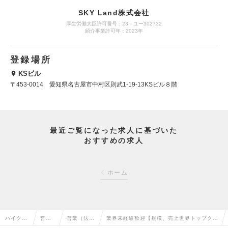
SKY Land株式会社
厚生労働大臣許可番号：23－ユー302732
紹介事業許可年：2023年
登録場所
KSビル
〒453-0014 愛知県名古屋市中村区則武1-19-13KSビル８階
最近ご覧になった求人に基づいた
おすすめの求人
ホーム
ハイクラ
営業
営業（法人
業界未経験歓迎【規模、売上世界トップクラ