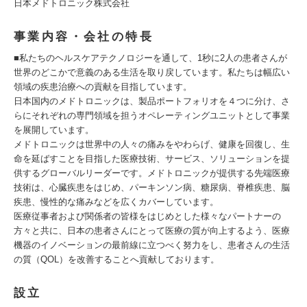
日本メドトロニック株式会社
事業内容・会社の特長
■私たちのヘルスケアテクノロジーを通して、1秒に2人の患者さんが
世界のどこかで意義のある生活を取り戻しています。私たちは幅広い
領域の疾患治療への貢献を目指しています。
日本国内のメドトロニックは、製品ポートフォリオを４つに分け、さ
らにそれぞれの専門領域を担うオペレーティングユニットとして事業
を展開しています。
メドトロニックは世界中の人々の痛みをやわらげ、健康を回復し、生
命を延ばすことを目指した医療技術、サービス、ソリューションを提
供するグローバルリーダーです。メドトロニックが提供する先端医療
技術は、心臓疾患をはじめ、パーキンソン病、糖尿病、脊椎疾患、脳
疾患、慢性的な痛みなどを広くカバーしています。
医療従事者および関係者の皆様をはじめとした様々なパートナーの
方々と共に、日本の患者さんにとって医療の質が向上するよう、医療
機器のイノベーションの最前線に立つべく努力をし、患者さんの生活
の質（QOL）を改善することへ貢献しております。
設立