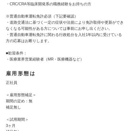
・CRC/CRA等臨床開発系の職務経験をお持ちの方
※普通自動車運転免許必須（下記要確認）
・道路交通法に基づく一定の症状や法規により免許取得や更新ができ
なくなる可能性がある方については事前にお申し出ください。
・普通自動車運転免許に関わる行政処分を入社1年以内に受けている
方の応募はお断りします。
■歓迎条件：
・医療業界営業経験者（MR・医療機器など）
雇用形態は
正社員
＜雇用形態補足＞
期間の定め：無
補足無し
＜試用期間＞
3ヶ月