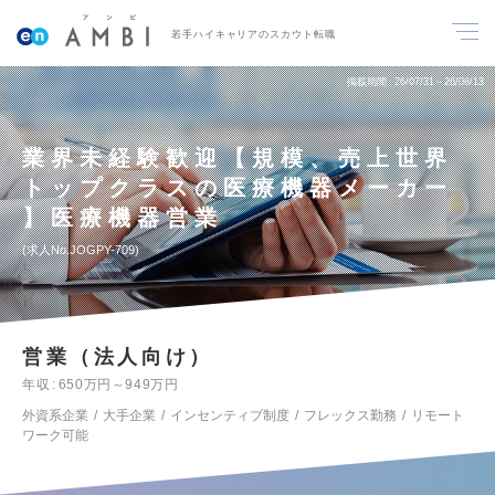
若手ハイキャリアのスカウト転職
掲載期間
26/07/31～26/08/13
業界未経験歓迎【規模、売上世界
トップクラスの医療機器メーカー
】医療機器営業
求人No.JOGPY-709
営業（法人向け）
年収
650万円～949万円
外資系企業
大手企業
インセンティブ制度
フレックス勤務
リモート
ワーク可能