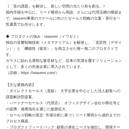
《「音の課題」を解決し、新しい空間の当たり前を創る。》
国内市場を中心に、リード獲得から商談、さらには代理店網の構築ま
で、iwasemi事業のスケールに向けたセールス戦略の立案・実行を一
気通貫でお任せします。
◆ プロダクトの強み：iwasemi（イワセミ）
独自の音響制御技術（メタマテリアル）を駆使し、「意匠性（デザイ
ン）」と「機能性（吸音）」を両立させた唯一無二のプロダクトで
す。
ガラスに貼れる透明な吸音材など、従来の常識を覆すソリューション
として、多くの先進企業に導入されています。
（詳細：https://iwasemi.com/）
【主な業務内容】
・ダイレクトセールス（直販）: 大手企業を中心とした法人顧客への
課題解決型提案。
・パートナーセールス（代理店）: オフィスデザイン会社や商社等と
の提携・連携強化を通じた販路拡大。
・セールス戦略の策定: 市場分析に基づくリード獲得から成約までの
プロセス構築。
・プロダクトフィードバック: 顧客の潜在ニーズを抽出し、開発チー