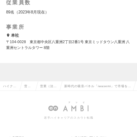
従業員数
89名（2023年8月現在）
事業所
本社
〒104-0028 東京都中央区八重洲2丁目2番1号 東京ミッドタウン八重洲 八
重洲セントラルタワー 8階
ハイクラ
営業
営業（法人
新時代の吸音パネル「iwasemi」で市場を切
ス求人T
系の
向け）の転
り拓く｜法人営業・事業開発セールスの求
OP
転職
職
人情報
若手ハイキャリアのスカウト転職