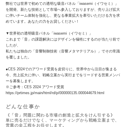
弊社では世界で初めての透明な吸音パネル「iwasemi（イワセミ）」
を開発、新たな技術として市場へ参入しておりますが、売り上げ拡大
に伴いチーム体制を強化し、更なる事業拡大を牽引いただける方を求
めています。あなたの力をお貸しください！
▼世界初の透明吸音パネル「iwasemi（イワセミ）」
これまで「音」の課題解決にはデザインを犠牲にするのが当たり前で
したが、
私たちは独自の「音響制御技術（音響メタマテリアル）」でその常識
を覆しました。
●CES 2024でのアワード受賞を皮切りに、世界中から注目が集まる
今、売上拡大に伴い、戦略立案から実行までをリードする営業メンバ
ーを募集します。
※ご参考：CES 2024 アワード受賞
https://prtimes.jp/main/html/rd/p/000000135.000044679.html
どんな仕事か
《「音」問題に関わる市場の創造と拡大をけん引する》
単に売るだけでなく、マーケティングから戦略立案まで、
営業の全工程をお任せします。