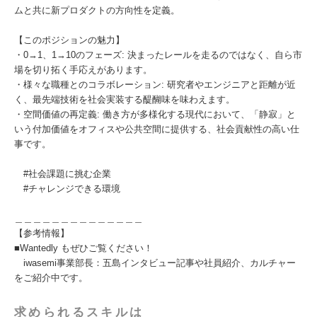
ムと共に新プロダクトの方向性を定義。
【このポジションの魅力】
・0→1、1→10のフェーズ: 決まったレールを走るのではなく、自ら市
場を切り拓く手応えがあります。
・様々な職種とのコラボレーション: 研究者やエンジニアと距離が近
く、最先端技術を社会実装する醍醐味を味わえます。
・空間価値の再定義: 働き方が多様化する現代において、「静寂」と
いう付加価値をオフィスや公共空間に提供する、社会貢献性の高い仕
事です。
#社会課題に挑む企業
#チャレンジできる環境
＿＿＿＿＿＿＿＿＿＿＿＿＿＿
【参考情報】
■Wantedly もぜひご覧ください！
iwasemi事業部長：五島インタビュー記事や社員紹介、カルチャー
をご紹介中です。
求められるスキルは