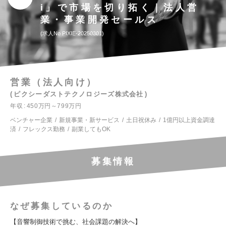
i」で市場を切り拓く｜法人営
業・事業開発セールス
求人No.PIXIE-20250301
営業（法人向け）
ピクシーダストテクノロジーズ株式会社
年収
450万円～799万円
ベンチャー企業
新規事業・新サービス
土日祝休み
1億円以上資金調達
済
フレックス勤務
副業してもOK
募集情報
なぜ募集しているのか
【音響制御技術で挑む、社会課題の解決へ】