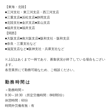
【東海・北陸】
■三河支社・東三河支店・西三河支店
■三重支店■浜松支店■静岡支店
■北陸支社■金沢支店■富山支店
■福井支社■福井支店
【関西】
■大阪支店■南大阪支店■阪和支社・阪和支店
■奈良・三重支社など
■滋賀支店など■阪神支社・兵庫支社など
※上記はあくまで一例であり、募集状況が終了している場合もござい
ます。
各営業所にて勤務可能なため、ご相談ください。
勤務時間は
＜勤務時間＞
9:30～18:30 （所定労働時間：8時間0分）
休憩時間：60分
時間外労働有無：有