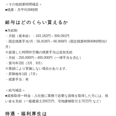
＜その他就業時間補足＞
■残業：月平均30時間
給与はどのくらい貰えるか
■月給制
・月額（基本給）：193,182円～309,091円
・固定残業手当/月：56,818円～90,909円（固定残業時間40時間0分/
月）
※超過した時間外労働の残業手当は追加支給
・月給：250,000円～400,000円（一律手当を含む）
・賞与年2回（3月、9月）
※業績により実施しない場合があります。
・昇降格年1回（7月）
・残業手当：有
＜給与補足＞
■資格取得一時金：入社後に業務で必要な資格を取得した方には、祝
い金を支給（一級建築士200万円、宅地建物取引士70万円 など）
待遇・福利厚生は