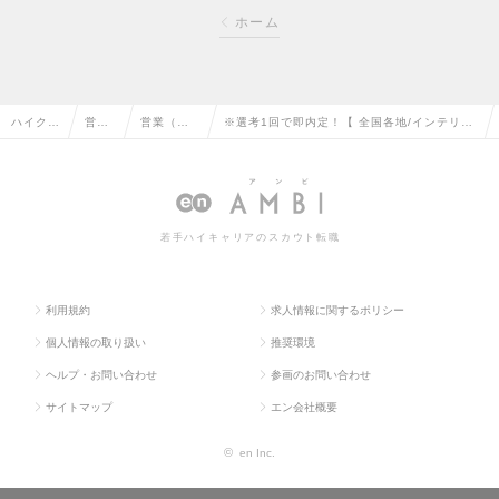
ホーム
ハイクラ
営業
営業（個
※選考1回で即内定！【 全国各地/インテリア
ス求人T
系の
人向け）
コーディネーター職 (転勤無し)】完全週休2日
OP
転職
の転職
制の求人情報
若手ハイキャリアのスカウト転職
利用規約
求人情報に関するポリシー
個人情報の取り扱い
推奨環境
ヘルプ・お問い合わせ
参画のお問い合わせ
サイトマップ
エン会社概要
©
en Inc.