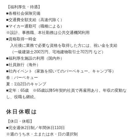
【福利厚生・待遇】
■各種社会保険完備
■交通費全額支給（高速代除く）
■マイカー通勤可（職種による）
※設計、事務職、本社勤務は公共交通機関利用
■資格取得一時金
入社後に業務で必要な資格を取得した方には、祝い金を支給
（一級建築士200万円、宅地建物取引士70万円 など）
■福利厚生施設の利用（国内外）
■社員旅行（海外）
■社内イベント（家族を招いてのバーベキュー、キャンプ等）
春：バーベキュー
夏：1泊2日のキャンプ
■定年：65歳 ※65歳以降5年契約社員で再雇用あり。年収の変動な
し、役職も継続。
休日休暇は
【休日・休暇】
■完全週休2日制／年間休日110日
※週のうち水・土または水・日の選択制