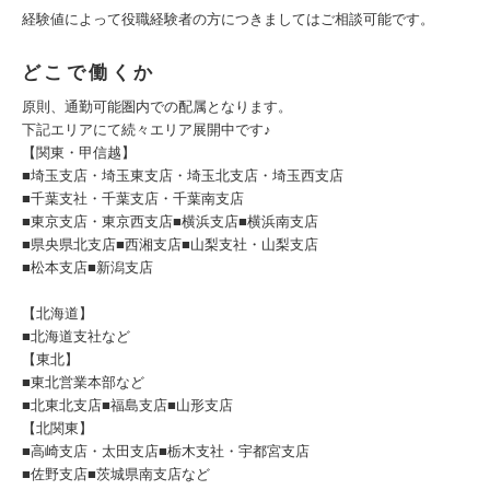
経験値によって役職経験者の方につきましてはご相談可能です。
どこで働くか
原則、通勤可能圏内での配属となります。
下記エリアにて続々エリア展開中です♪
【関東・甲信越】
■埼玉支店・埼玉東支店・埼玉北支店・埼玉西支店
■千葉支社・千葉支店・千葉南支店
■東京支店・東京西支店■横浜支店■横浜南支店
■県央県北支店■西湘支店■山梨支社・山梨支店
■松本支店■新潟支店
【北海道】
■北海道支社など
【東北】
■東北営業本部など
■北東北支店■福島支店■山形支店
【北関東】
■高崎支店・太田支店■栃木支社・宇都宮支店
■佐野支店■茨城県南支店など