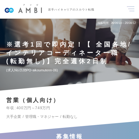
若手ハイキャリアのスカウト転職
掲載期間
26/06/18～26/08/12
※選考1回で即内定！【 全国各地/
インテリアコーディネーター職
(転勤無し)】完全週休2日制
求人No.OJBPO-aikoumutenn-06
営業（個人向け）
年収
400万円～749万円
大手企業
管理職・マネジャー
転勤なし
募集情報