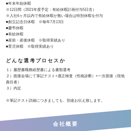
■年末年始休暇
※12日間（2021年度予定：有給休暇計画付与5日含）
※入社6ヶ月以内で有給休暇が無い場合は特別休暇を付与
■創立記念日休暇 ※毎年7月13日
■慶弔休暇
■有給休暇
■産前・産後休暇 ※取得実績あり
■育児休暇 ※取得実績あり
どんな選考プロセスか
１）履歴書職務経歴書による書類選考
２）面接会場にて筆記テスト+適正検査（性格診断）+一次面接（現地
責任者）
３）内定
※筆記テスト詳細につきましても、別途お伝え致します。
会社概要