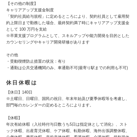
【その他の制度】
キャリアアップ支援金制度
「契約社員給与規程」に定めるところにより、契約社員として雇用契
約上限日まで勤務した場合、最終契約満了時にキャリアアップ支援金
として 100 万円を支給
※卒業支援プログラムとして、スキルアップや能力開発を目的とした
カウンセリングやキャリア開発研修があります
その他
・受動喫煙防止措置の状況：有り
・通勤は公共交通機関のみ、車通勤不可(最寄り駅までの利用も不可)
休日休暇は
【休日】140日
※土曜日、日曜日、国民の祝日、年末年始及び夏季休暇等を考慮し、
部門毎のカレンダーの定めるところによります。
【休暇】
年次有給休暇（入社時付与日数うち5日は指定休として消化）、スト
ック休暇、出産育児休暇、ケア休暇、転勤休暇、海外出張調整休暇、