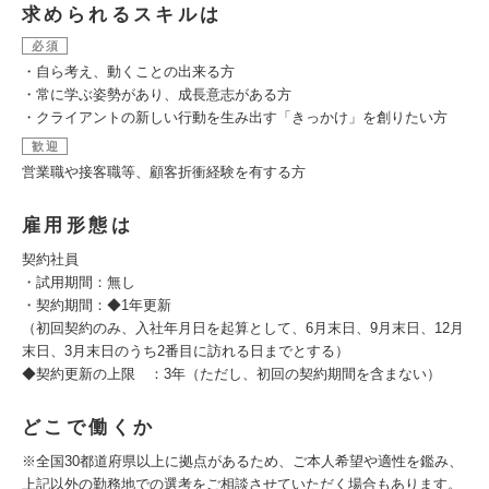
求められるスキルは
必須
・自ら考え、動くことの出来る方
・常に学ぶ姿勢があり、成長意志がある方
・クライアントの新しい行動を生み出す「きっかけ」を創りたい方
歓迎
営業職や接客職等、顧客折衝経験を有する方
雇用形態は
契約社員
・試用期間：無し
・契約期間：◆1年更新
（初回契約のみ、入社年月日を起算として、6月末日、9月末日、12月
末日、3月末日のうち2番目に訪れる日までとする）
◆契約更新の上限 ：3年（ただし、初回の契約期間を含まない）
どこで働くか
※全国30都道府県以上に拠点があるため、ご本人希望や適性を鑑み、
上記以外の勤務地での選考をご相談させていただく場合もあります。