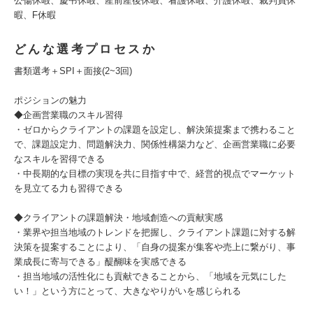
公傷休暇、慶弔休暇、産前産後休暇、看護休暇、介護休暇、裁判員休
暇、F休暇
どんな選考プロセスか
書類選考＋SPI＋面接(2~3回)
ポジションの魅力
◆企画営業職のスキル習得
・ゼロからクライアントの課題を設定し、解決策提案まで携わること
で、課題設定力、問題解決力、関係性構築力など、企画営業職に必要
なスキルを習得できる
・中長期的な目標の実現を共に目指す中で、経営的視点でマーケット
を見立てる力も習得できる
◆クライアントの課題解決・地域創造への貢献実感
・業界や担当地域のトレンドを把握し、クライアント課題に対する解
決策を提案することにより、「自身の提案が集客や売上に繋がり、事
業成長に寄与できる」醍醐味を実感できる
・担当地域の活性化にも貢献できることから、「地域を元気にした
い！」という方にとって、大きなやりがいを感じられる