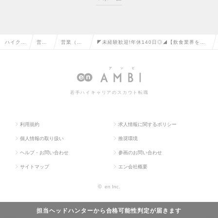
ハイクラ
営業
営業（法
◤未経験歓迎!年休140日◎◢【飲食業界を支
ス求人T
系の
人向け）
援】ホットペッパーグルメ活用提案／新規開
OP
転職
の転職
拓営業の求人情報
若手ハイキャリアのスカウト転職
利用規約
求人情報に関するポリシー
個人情報の取り扱い
推奨環境
ヘルプ・お問い合わせ
参画のお問い合わせ
サイトマップ
エン会社概要
©
en Inc.
担当ヘッドハンターから
合格可能性判定
が届きます