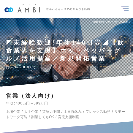
若手ハイキャリアのスカウト転職
掲載期間
26/07/29～26/08/11
◤未経験歓迎!年休140日◎◢【飲
食業界を支援】ホットペッパーグ
ルメ活用提案／新規開拓営業
求人No.IZUL-0003
営業（法人向け）
年収
400万円～599万円
上場企業
大手企業
英語力不問
土日祝休み
フレックス勤務
リモー
トワーク可能
副業してもOK
育児支援制度