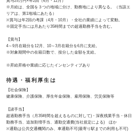
賞与25万円×年2回（6月・12月）
※月給は、全国を３つの地域に分け、勤務地により異なる。（当該エ
リアは、第1地域にあたる）
※賞与は年2回の考課（4月・10月）・全社の業績によって変動。
※固定手当には月あたり35時間までの超過勤務手当を含む。
【賞与】
4～9月在籍分を12月、10～3月在籍分を6月に支給。
※対象期間中の在籍日数で、按分した金額を支給。
※昇給昇格や業績に応じたインセンティブあり
待遇・福利厚生は
【社会保険】
健康保険、介護保険、厚生年金保険、雇用保険、労災保険等
【諸手当】
超過勤務手当（月35時間を超えるものに対して)・深夜残業手当・休日
勤務手当、追加割増手当、通勤交通費(当社規定による) ほか
※通勤は公共交通機関のみ、車通勤不可(最寄り駅までの利用も不可)