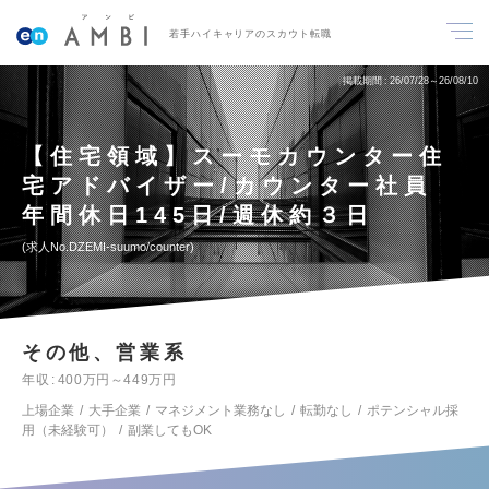
若手ハイキャリアのスカウト転職
掲載期間
26/07/28～26/08/10
【住宅領域】スーモカウンター住
宅アドバイザー/カウンター社員
年間休日145日/週休約３日
求人No.DZEMI-suumo/counter
その他、営業系
年収
400万円～449万円
上場企業
大手企業
マネジメント業務なし
転勤なし
ポテンシャル採
用（未経験可）
副業してもOK