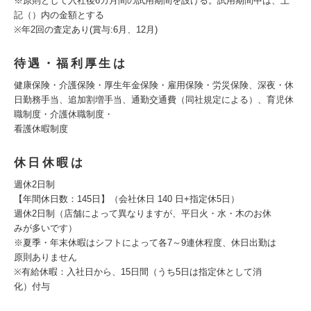
※原則として入社後6カ月間の試用期間を設ける。試用期間中は、上
記（）内の金額とする
※年2回の査定あり(賞与:6月、12月)
待遇・福利厚生は
健康保険・介護保険・厚生年金保険・雇用保険・労災保険、深夜・休
日勤務手当、追加割増手当、通勤交通費（同社規定による）、育児休
職制度・介護休職制度・
看護休暇制度
休日休暇は
週休2日制
【年間休日数：145日】（会社休日 140 日+指定休5日）
週休2日制（店舗によって異なりますが、平日火・水・木のお休
みが多いです）
※夏季・年末休暇はシフトによって各7～9連休程度、休日出勤は
原則ありません
※有給休暇：入社日から、15日間（うち5日は指定休として消
化）付与