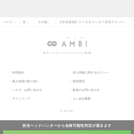
ハイクラ
営業
その他、
【住宅領域】スーモカウンター住宅アドバイザ
ス求人T
系の
営業系の
ー/カウンター社員 年間休日145日/週休約３
OP
転職
転職
日の求人情報
若手ハイキャリアのスカウト転職
利用規約
求人情報に関するポリシー
個人情報の取り扱い
推奨環境
ヘルプ・お問い合わせ
参画のお問い合わせ
サイトマップ
エン会社概要
©
en Inc.
担当ヘッドハンターから
合格可能性判定
が届きます