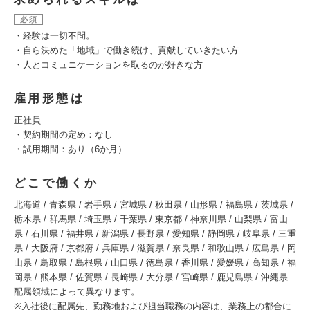
必須
・経験は一切不問。
・自ら決めた「地域」で働き続け、貢献していきたい方
・人とコミュニケーションを取るのが好きな方
雇用形態は
正社員
・契約期間の定め：なし
・試用期間：あり（6か月）
どこで働くか
北海道 / 青森県 / 岩手県 / 宮城県 / 秋田県 / 山形県 / 福島県 / 茨城県 /
栃木県 / 群馬県 / 埼玉県 / 千葉県 / 東京都 / 神奈川県 / 山梨県 / 富山
県 / 石川県 / 福井県 / 新潟県 / 長野県 / 愛知県 / 静岡県 / 岐阜県 / 三重
県 / 大阪府 / 京都府 / 兵庫県 / 滋賀県 / 奈良県 / 和歌山県 / 広島県 / 岡
山県 / 鳥取県 / 島根県 / 山口県 / 徳島県 / 香川県 / 愛媛県 / 高知県 / 福
岡県 / 熊本県 / 佐賀県 / 長崎県 / 大分県 / 宮崎県 / 鹿児島県 / 沖縄県
配属領域によって異なります。
※入社後に配属先、勤務地および担当職務の内容は、業務上の都合に