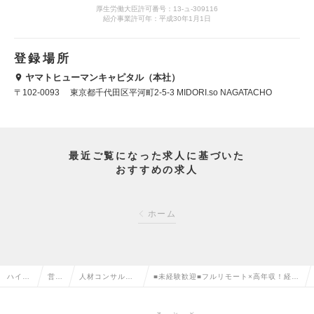
厚生労働大臣許可番号：13-ュ-309116
紹介事業許可年：平成30年1月1日
登録場所
ヤマトヒューマンキャピタル（本社）
〒102-0093 東京都千代田区平河町2-5-3 MIDORI.so NAGATACHO
最近ご覧になった求人に基づいた
おすすめの求人
ホーム
ハイク
営業
人材コンサルタ
■未経験歓迎■フルリモート×高年収！経験
ラス求
系の
ント・コーディ
を活かした人材業界のキャリアパスでWL