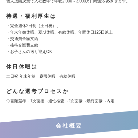
個人成績次第で入社数年で年収2,000～3,000万円程度をめざせます。
待遇・福利厚生は
・完全週休2日制（土日祝）、
・年末年始休暇、夏期休暇、有給休暇、年間休日125日以上
・交通費全額支給
・接待交際費支給
・お子さんの送り迎えOK
休日休暇は
土日祝 年末年始 慶弔休暇 有給休暇
どんな選考プロセスか
◇書類選考→1次面接→適性検査→2次面接→最終面接→内定
会社概要