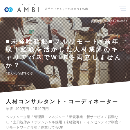
若手ハイキャリアのスカウト転職
掲載期間
26/07/29～26/08/28
■未経験歓迎■フルリモート×高年
収！経験を活かした人材業界のキ
ャリアパスでWLBを両立しません
か？
求人No.YMTHC-3
人材コンサルタント・コーディネーター
年収
400万円～1549万円
ベンチャー企業
管理職・マネジャー
新規事業・新サービス
転勤な
し
土日祝休み
ポテンシャル採用（未経験可）
インセンティブ制度
リモートワーク可能
副業してもOK